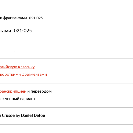
и фрагментами. 021-025
тами. 021-025
.
глийскую классику
 короткими фрагментами
ранскрипцией
и переводом
легченный вариант
n Crusoe
by
Daniel Defoe