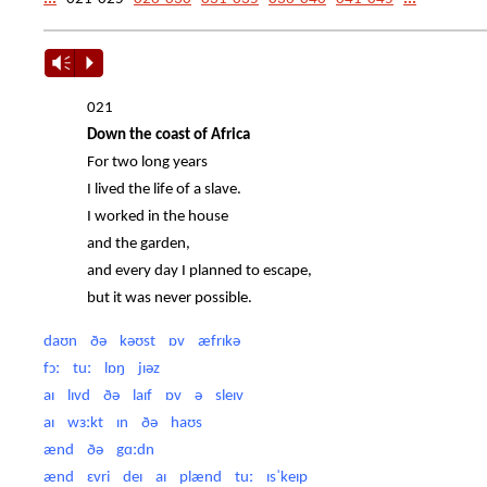
Vm
P
021
Down the coast of Africa
For two long years
I lived the life of a slave.
I worked in the house
and the garden,
and every day I planned to escape,
but it was never possible.
daʊn ðə kəʊst ɒv æfrɪkə
fɔː tuː lɒŋ jɪəz
aɪ lɪvd ðə laɪf ɒv ə sleɪv
aɪ wɜːkt ɪn ðə haʊs
ænd ðə gɑːdn
ænd ɛvri deɪ aɪ plænd tuː ɪsˈkeɪp