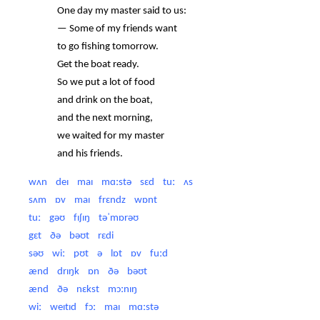
One day my master said to us:
— Some of my friends want
to go fishing tomorrow.
Get the boat ready.
So we put a lot of food
and drink on the boat,
and the next morning,
we waited for my master
and his friends.
wʌn deɪ maɪ mɑːstə sɛd tuː ʌs
sʌm ɒv maɪ frɛndz wɒnt
tuː gəʊ fɪʃɪŋ təˈmɒrəʊ
gɛt ðə bəʊt rɛdi
səʊ wiː pʊt ə lɒt ɒv fuːd
ænd drɪŋk ɒn ðə bəʊt
ænd ðə nɛkst mɔːnɪŋ
wiː weɪtɪd fɔː maɪ mɑːstə