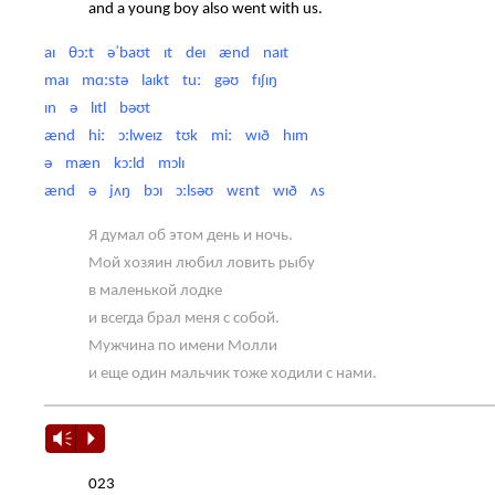
and a young boy also went with us.
aɪ θɔːt əˈbaʊt ɪt deɪ ænd naɪt
maɪ mɑːstə laɪkt tuː gəʊ fɪʃɪŋ
ɪn ə lɪtl bəʊt
ænd hiː ɔːlweɪz tʊk miː wɪð hɪm
ə mæn kɔːld mɔlɪ
ænd ə jʌŋ bɔɪ ɔːlsəʊ wɛnt wɪð ʌs
Я думал об этом день и ночь.
Мой хозяин любил ловить рыбу
в маленькой лодке
и всегда брал меня с собой.
Мужчина по имени Молли
и еще один мальчик тоже ходили с нами.
Vm
P
023