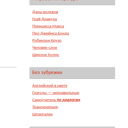
Дары волхвов
Граф Дракула
Принцесса Марса
Про Джеймса Бонда
Робинзон Крузо
Человек-слон
Шерлок Холмс
Без зубрежки
Английский в цвете
Глаголы — неправильные
Самоучитель
по диалогам
Транскрипция
Шпаргалки