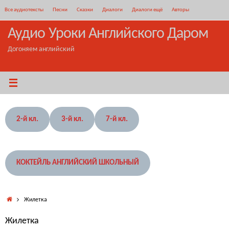
Перейти
Все аудиотексты
Песни
Сказки
Диалоги
Диалоги ещё
Авторы
к
содержимому
Аудио Уроки Английского Даром
Догоняем английский
2-й кл.
3-й кл.
7-й кл.
КОКТЕЙЛЬ АНГЛИЙСКИЙ ШКОЛЬНЫЙ
Главная
Жилетка
Жилетка