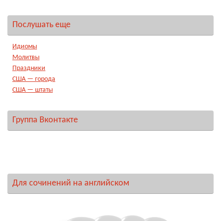
Послушать еще
Идиомы
Молитвы
Праздники
США — города
США — штаты
Группа Вконтакте
Для сочинений на английском