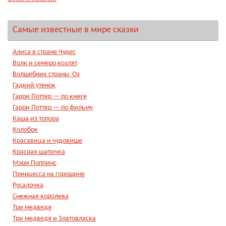
Самые известные в мире сказки
Алиса в стране Чудес
Волк и семеро козлят
Волшебник страны Оз
Гадкий утенок
Гарри Поттер — по книге
Гарри Поттер — по фильму
Каша из топора
Колобок
Красавица и чудовище
Красная шапочка
Мэри Поппинс
Принцесса на горошине
Русалочка
Снежная королева
Три медведя
Три медведя и Златовласка