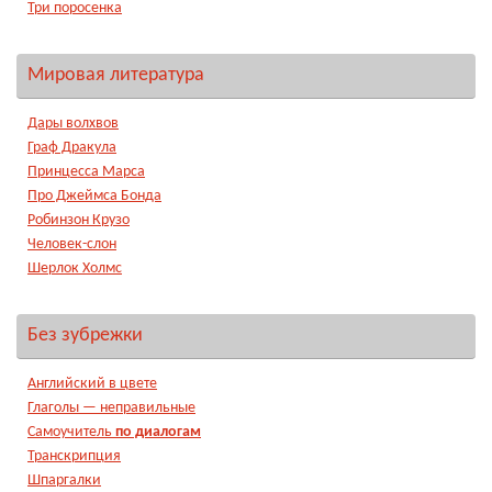
Три поросенка
Мировая литература
Дары волхвов
Граф Дракула
Принцесса Марса
Про Джеймса Бонда
Робинзон Крузо
Человек-слон
Шерлок Холмс
Без зубрежки
Английский в цвете
Глаголы — неправильные
Самоучитель
по диалогам
Транскрипция
Шпаргалки