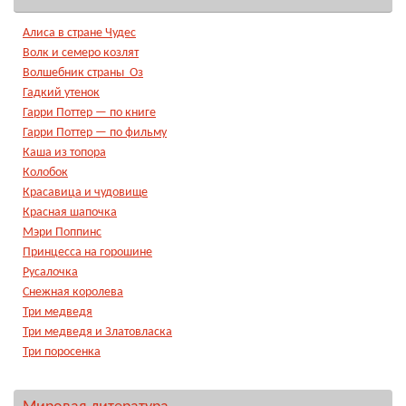
Алиса в стране Чудес
Волк и семеро козлят
Волшебник страны Оз
Гадкий утенок
Гарри Поттер — по книге
Гарри Поттер — по фильму
Каша из топора
Колобок
Красавица и чудовище
Красная шапочка
Мэри Поппинс
Принцесса на горошине
Русалочка
Снежная королева
Три медведя
Три медведя и Златовласка
Три поросенка