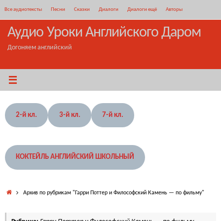
Перейти
Все аудиотексты
Песни
Сказки
Диалоги
Диалоги ещё
Авторы
к
содержимому
Аудио Уроки Английского Даром
Догоняем английский
2-й кл.
3-й кл.
7-й кл.
КОКТЕЙЛЬ АНГЛИЙСКИЙ ШКОЛЬНЫЙ
Главная
Архив по рубрикам "Гарри Поттер и Философский Камень — по фильму"