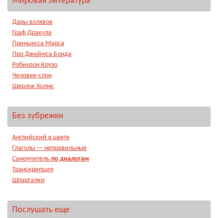
Мировая литература
Дары волхвов
Граф Дракула
Принцесса Марса
Про Джеймса Бонда
Робинзон Крузо
Человек-слон
Шерлок Холмс
Без зубрежки
Английский в цвете
Глаголы — неправильные
Самоучитель
по диалогам
Транскрипция
Шпаргалки
Послушать еще