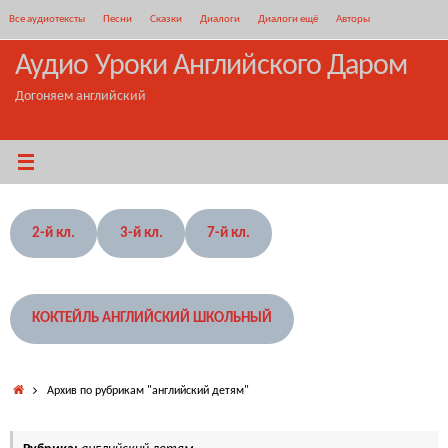
Перейти
Все аудиотексты
Песни
Сказки
Диалоги
Диалоги ещё
Авторы
к
содержимому
Аудио Уроки Английского Даром
Догоняем английский
2-й кл.
3-й кл.
7-й кл.
КОКТЕЙЛЬ АНГЛИЙСКИЙ ШКОЛЬНЫЙ
Главная
Архив по рубрикам "английский детям"