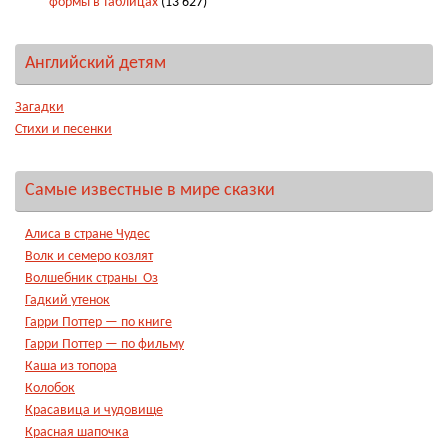
формы в таблицах
(13 627)
Английский детям
Загадки
Стихи и песенки
Самые известные в мире сказки
Алиса в стране Чудес
Волк и семеро козлят
Волшебник страны Оз
Гадкий утенок
Гарри Поттер — по книге
Гарри Поттер — по фильму
Каша из топора
Колобок
Красавица и чудовище
Красная шапочка