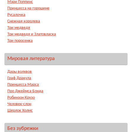
Мэри Поппинс
Принцесса на горошине
Русалочка
Снежная королева
Три медведя
Три медведя и Златовласка
Три поросенка
Мировая литература
Дары волхвов
Граф Дракула
Принцесса Марса
Про Джеймса Бонда
Робинзон Крузо
Человек-слон
Шерлок Холмс
Без зубрежки