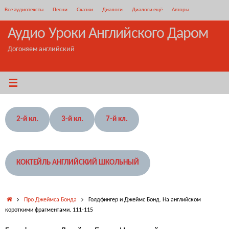
Перейти
Все аудиотексты
Песни
Сказки
Диалоги
Диалоги ещё
Авторы
к
содержимому
Аудио Уроки Английского Даром
Догоняем английский
2-й кл.
3-й кл.
7-й кл.
КОКТЕЙЛЬ АНГЛИЙСКИЙ ШКОЛЬНЫЙ
Главная
Про Джеймса Бонда
Голдфингер и Джеймс Бонд. На английском
короткими фрагментами. 111-115