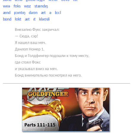
weə fʊks wɒz stændɪŋ
ænd pɔɪntɪŋ daʊn æt ə bɔːl
bɒnd lʊkt æt ɪt kləʊsli
Внезапно Фукс закричал:
— Сюда, сэр!
Я нашел ваш мяч.
Данлоп Номер 1.
Бонд и Голдфингер подошли к тому месту,
где стоял Фокс
и указывал вниз на мяч.
Бонд внимательно посмотрел на него.