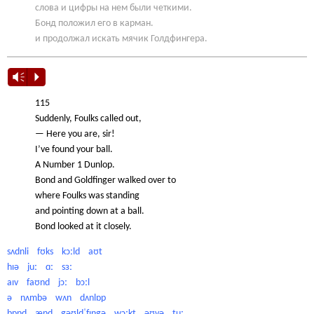
слова и цифры на нем были четкими.
Бонд положил его в карман.
и продолжал искать мячик Голдфингера.
Vm
P
115
Suddenly, Foulks called out,
— Here you are, sir!
I’ve found your ball.
A Number 1 Dunlop.
Bond and Goldfinger walked over to
where Foulks was standing
and pointing down at a ball.
Bond looked at it closely.
sʌdnli fʊks kɔːld aʊt
hɪə juː ɑː sɜː
aɪv faʊnd jɔː bɔːl
ə nʌmbə wʌn dʌnlɒp
bɒnd ænd gəʊldˈfɪŋgə wɔːkt əʊvə tuː