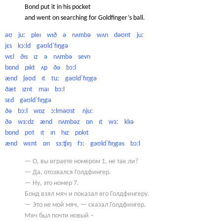
Bond put it in his pocket
and went on searching for Goldfinger’s ball.
əʊ juː pleɪ wɪð ə nʌmbə wʌn dəʊnt juː
jɛs kɔːld gəʊldˈfɪŋgə
wɛl ðɪs ɪz ə nʌmbə sevn
bɒnd pɪkt ʌp ðə bɔːl
ænd ʃəʊd ɪt tuː gəʊldˈfɪŋgə
ðæt ɪznt maɪ bɔːl
sɛd gəʊldˈfɪŋgə
ðə bɔːl wɒz ɔːlməʊst njuː
ðə wɜːdz ænd nʌmbəz ɒn ɪt wɜː klɪə
bɒnd pʊt ɪt ɪn hɪz pɒkɪt
ænd wɛnt ɒn sɜːʧɪŋ fɔː gəʊldˈfɪŋgəs bɔːl
— О, вы играете номером 1, не так ли?
— Да, отозвался Голдфингер.
— Ну, это номер 7.
Бонд взял мяч и показал его Голдфингеру.
— Это не мой мяч, — сказал Голдфингер.
Мяч был почти новый –