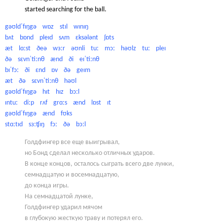
started searching for the ball.
gəʊldˈfɪŋgə wɒz stɪl wɪnɪŋ
bʌt bɒnd pleɪd sʌm ɛksələnt ʃɒts
æt lɑːst ðeə wɜːr əʊnli tuː mɔː həʊlz tuː pleɪ
ðə sɛvnˈtiːnθ ænd ði eɪˈtiːnθ
bɪˈfɔː ði ɛnd ɒv ðə geɪm
æt ðə sɛvnˈtiːnθ həʊl
gəʊldˈfɪŋgə hɪt hɪz bɔːl
ɪntuː diːp rʌf grɑːs ænd lɒst ɪt
gəʊldˈfɪŋgə ænd fʊks
stɑːtɪd sɜːʧɪŋ fɔː ðə bɔːl
Голдфингер все еще выигрывал,
но Бонд сделал несколько отличных ударов.
В конце концов, осталось сыграть всего две лунки,
семнадцатую и восемнадцатую,
до конца игры.
На семнадцатой лунке,
Голдфингер ударил мячом
в глубокую жесткую траву и потерял его.