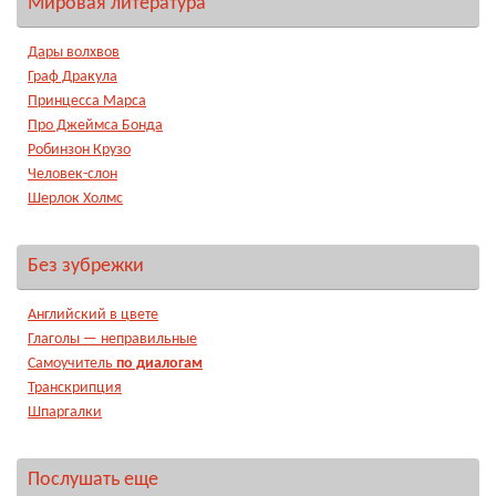
Мировая литература
Дары волхвов
Граф Дракула
Принцесса Марса
Про Джеймса Бонда
Робинзон Крузо
Человек-слон
Шерлок Холмс
Без зубрежки
Английский в цвете
Глаголы — неправильные
Самоучитель
по диалогам
Транскрипция
Шпаргалки
Послушать еще