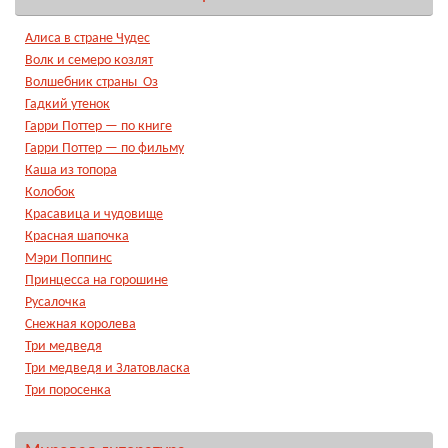
Алиса в стране Чудес
Волк и семеро козлят
Волшебник страны Оз
Гадкий утенок
Гарри Поттер — по книге
Гарри Поттер — по фильму
Каша из топора
Колобок
Красавица и чудовище
Красная шапочка
Мэри Поппинс
Принцесса на горошине
Русалочка
Снежная королева
Три медведя
Три медведя и Златовласка
Три поросенка