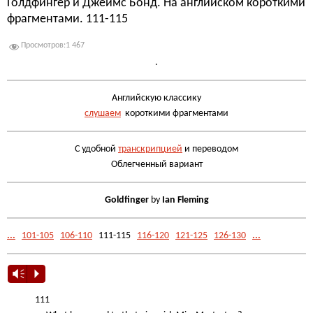
Голдфингер и Джеймс Бонд. На английском короткими
фрагментами. 111-115
Просмотров:
1 467
.
Английскую классику
слушаем
короткими фрагментами
С удобной
транскрипцией
и переводом
Облегченный вариант
Goldfinger
by
Ian Fleming
...
101-105
106-110
111-115
116-120
121-125
126-130
...
Vm
P
111