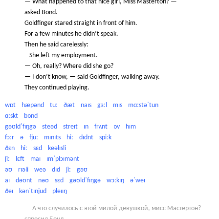
— What happened to that nice girl, Miss Masterton? —
asked Bond.
Goldfinger stared straight in front of him.
For a few minutes he didn’t speak.
Then he said carelessly:
– She left my employment.
— Oh, really? Where did she go?
— I don’t know, — said Goldfinger, walking away.
They continued playing.
wɒt hæpənd tuː ðæt naɪs gɜːl mɪs mɑːstəˈtun
ɑːskt bɒnd
gəʊldˈfɪŋgə steəd streɪt ɪn frʌnt ɒv hɪm
fɔːr ə fjuː mɪnɪts hiː dɪdnt spiːk
ðɛn hiː sɛd keəlɪsli
ʃiː lɛft maɪ ɪmˈplɔɪmənt
əʊ rɪəli weə dɪd ʃiː gəʊ
aɪ dəʊnt nəʊ sɛd gəʊldˈfɪŋgə wɔːkɪŋ əˈweɪ
ðeɪ kənˈtɪnjud pleɪɪŋ
— А что случилось с этой милой девушкой, мисс Мастертон? —