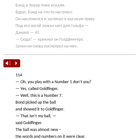
Бонд и Хокер тоже искали.
Вдруг, Бонд на что-то наступил.
Он наклонился и заглянул в высокую траву.
Под его ногой лежал мяч для гольфа —
Данлоп — 65
— Сюда! — крикнул он Голдфингеру.
Затем он снова посмотрел на мяч.
Vm
P
114
— Oh, you play with a Number 1 don’t you?
— Yes, called Goldfinger.
— Well, this is a Number 7.
Bond picked up the ball
and showed it to Goldfinger.
— That isn’t my ball, —
said Goldfinger.
The ball was almost new –
the words and numbers on it were clear.