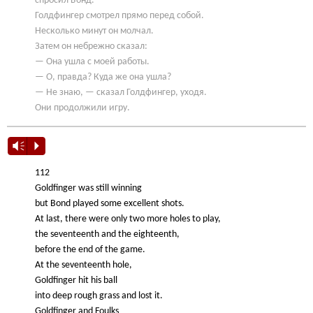
спросил Бонд.
Голдфингер смотрел прямо перед собой.
Несколько минут он молчал.
Затем он небрежно сказал:
— Она ушла с моей работы.
— О, правда? Куда же она ушла?
— Не знаю, — сказал Голдфингер, уходя.
Они продолжили игру.
Vm
P
112
Goldfinger was still winning
but Bond played some excellent shots.
At last, there were only two more holes to play,
the seventeenth and the eighteenth,
before the end of the game.
At the seventeenth hole,
Goldfinger hit his ball
into deep rough grass and lost it.
Goldfinger and Foulks