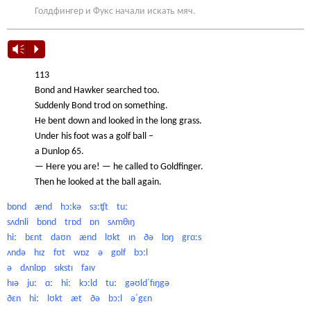
Голдфингер и Фукс начали искать мяч.
Vm
P
113
Bond and Hawker searched too.
Suddenly Bond trod on something.
He bent down and looked in the long grass.
Under his foot was a golf ball –
a Dunlop 65.
— Here you are! — he called to Goldfinger.
Then he looked at the ball again.
bɒnd ænd hɔːkə sɜːʧt tuː
sʌdnli bɒnd trɒd ɒn sʌmθɪŋ
hiː bɛnt daʊn ænd lʊkt ɪn ðə lɒŋ grɑːs
ʌndə hɪz fʊt wɒz ə gɒlf bɔːl
ə dʌnlɒp sɪkstɪ faɪv
hɪə juː ɑː hiː kɔːld tuː gəʊldˈfɪŋgə
ðɛn hiː lʊkt æt ðə bɔːl əˈgɛn