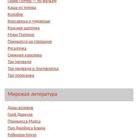
Гарри Поттер — по фильму
Каша из топора
Колобок
Красавица и чудовище
Красная шапочка
Мэри Поппинс
Принцесса на горошине
Русалочка
Снежная королева
Три медведя
Три медведя и Златовласка
Три поросенка
Мировая литература
Дары волхвов
Граф Дракула
Принцесса Марса
Про Джеймса Бонда
Робинзон Крузо