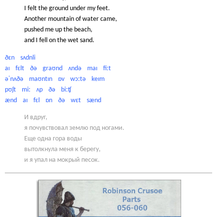
I felt the ground under my feet.
Another mountain of water came,
pushed me up the beach,
and I fell on the wet sand.
ðɛn sʌdnli
aɪ fɛlt ðə graʊnd ʌndə maɪ fiːt
əˈnʌðə maʊntɪn ɒv wɔːtə keɪm
pʊʃt miː ʌp ðə biːʧ
ænd aɪ fɛl ɒn ðə wɛt sænd
И вдруг,
я почувствовал землю под ногами.
Еще одна гора воды
вытолкнула меня к берегу,
и я упал на мокрый песок.