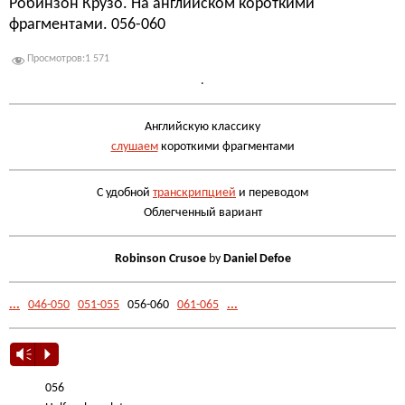
Робинзон Крузо. На английском короткими
фрагментами. 056-060
Просмотров:
1 571
.
Английскую классику
слушаем
короткими фрагментами
С удобной
транскрипцией
и переводом
Облегченный вариант
Robinson Crusoe
by
Daniel Defoe
...
046-050
051-055
056-060
061-065
...
Vm
P
056