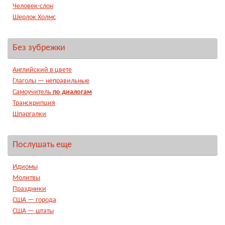
Человек-слон
Шерлок Холмс
Без зубрежки
Английский в цвете
Глаголы — неправильные
Самоучитель
по диалогам
Транскрипция
Шпаргалки
Послушать еще
Идиомы
Молитвы
Праздники
США — города
США — штаты