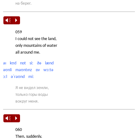
на берег.
Vm
P
059
I could not see the land,
only mountains of water
all around me.
aɪ kʊd nɒt siː ðə lænd
əʊnli maʊntɪnz ɒv wɔːtə
ɔːl əˈraʊnd miː
Я не видел земли,
только горы воды
вокруг меня.
Vm
P
060
Then, suddenly,