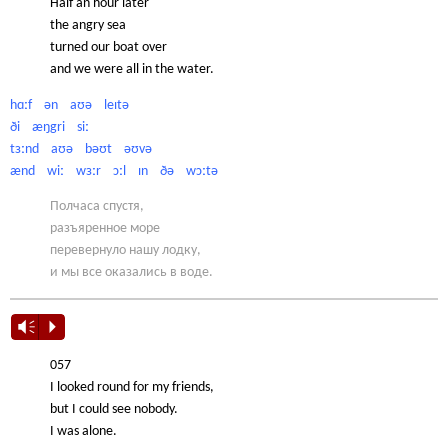
Half an hour later
the angry sea
turned our boat over
and we were all in the water.
hɑːf ən aʊə leɪtə
ði æŋgri siː
tɜːnd aʊə bəʊt əʊvə
ænd wiː wɜːr ɔːl ɪn ðə wɔːtə
Полчаса спустя,
разъяренное море
перевернуло нашу лодку,
и мы все оказались в воде.
Vm
P
057
I looked round for my friends,
but I could see nobody.
I was alone.