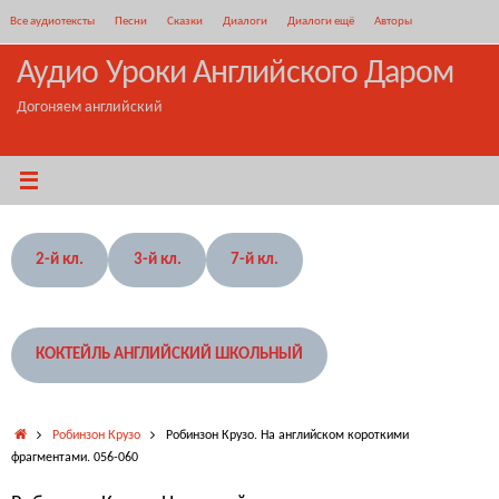
Перейти
Все аудиотексты
Песни
Сказки
Диалоги
Диалоги ещё
Авторы
к
содержимому
Аудио Уроки Английского Даром
Догоняем английский
2-й кл.
3-й кл.
7-й кл.
КОКТЕЙЛЬ АНГЛИЙСКИЙ ШКОЛЬНЫЙ
Главная
Робинзон Крузо
Робинзон Крузо. На английском короткими
фрагментами. 056-060