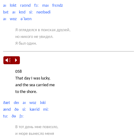
aɪ lʊkt raʊnd fɔː maɪ frɛndz
bʌt aɪ kʊd siː nəʊbədi
aɪ wɒz əˈləʊn
Я огляделся в поисках друзей,
но никого не увидел.
Я был один.
Vm
P
058
That day I was lucky,
and the sea carried me
to the shore.
ðæt deɪ aɪ wɒz lʌki
ænd ðə siː kærid miː
tuː ðə ʃɔː
В тот день мне повезло,
и море вынесло меня