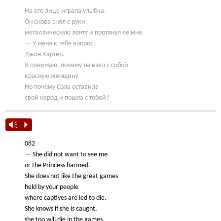
На его лице играла улыбка.
Он снова снял с руки
металлическую ленту и протянул ее мне.
— У меня к тебе вопрос,
Джон Картер.
Я понимаю, почему ты взял с собой
красную женщину.
Но почему Сола оставила
свой народ и пошла с тобой?
Vm
P
082
— She did not want to see me
or the Princess harmed.
She does not like the great games
held by your people
where captives are led to die.
She knows if she is caught,
she too will die in the games.