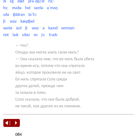
ði ɛg ðæt prəˈdjuːst hɜː
hɜː mʌðə hɪd səʊlə əˈmʌŋ
ʌðə ʧɪldrən bɪˈfɔː
ʃiː wɒz kæpʧəd
səʊlə sɛd ʃiː wɒz ə kaɪnd wʊmən
nɒt laɪk ʌðəz ɒv jɔː traɪb
— Что?
Откуда она могла знать свою мать?
— Она сказала мне, что ее мать была убита
во время игр, потому что она спрятала
яйцо, которое произвело ее на свет.
Ее мать спрятала Солу среди
других детей, прежде чем
та попала в плен.
Сола сказала, что она была доброй,
не такой, как другие из ее племени.
Vm
P
084