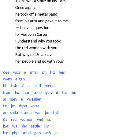
There was a smile on his face.
Once again,
he took off a metal band
from his arm and gave it to me.
— I have a question
for you John Carter.
I understand why you took
the red woman with you.
But why did Sola leave
her people and go with you?
ðeə wɒz ə smaɪl ɒn hɪz feɪs
wʌns əˈgɛn
hiː tʊk ɒf ə mɛtl bænd
frɒm hɪz ɑːm ænd geɪv ɪt tuː miː
aɪ hæv ə kwɛsʧən
fɔː juː ʤɒn kɑːtə
aɪ ʌndə stænd waɪ juː tʊk
ðə rɛd wʊmən wɪð juː
bʌt waɪ dɪd səʊlə liːv
hɜː piːpl ænd gəʊ wɪð juː