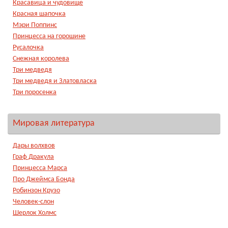
Красавица и чудовище
Красная шапочка
Мэри Поппинс
Принцесса на горошине
Русалочка
Снежная королева
Три медведя
Три медведя и Златовласка
Три поросенка
Мировая литература
Дары волхвов
Граф Дракула
Принцесса Марса
Про Джеймса Бонда
Робинзон Крузо
Человек-слон
Шерлок Холмс