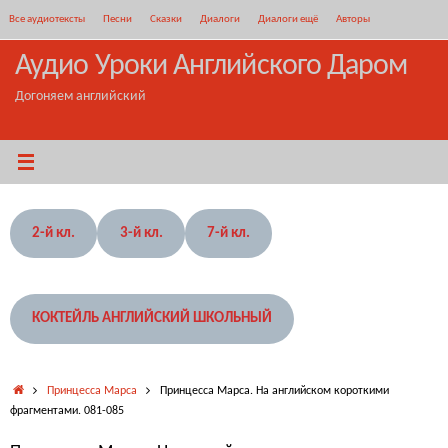
Перейти
Все аудиотексты
Песни
Сказки
Диалоги
Диалоги ещё
Авторы
к
содержимому
Аудио Уроки Английского Даром
Догоняем английский
2-й кл.
3-й кл.
7-й кл.
КОКТЕЙЛЬ АНГЛИЙСКИЙ ШКОЛЬНЫЙ
Главная
Принцесса Марса
Принцесса Марса. На английском короткими
фрагментами. 081-085