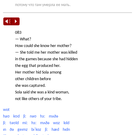
потому что там умерла ее мать.
Vm
P
083
— What?
How could she know her mother?
— She told me her mother was killed
in the games because she had hidden
the egg that produced her.
Her mother hid Sola among
other children before
she was captured.
Sola said she was a kind woman,
not like others of your tribe.
wɒt
haʊ kʊd ʃiː nəʊ hɜː mʌðə
ʃiː təʊld miː hɜː mʌðə wɒz kɪld
ɪn ðə geɪmz bɪˈkɒz ʃiː hæd hɪdn