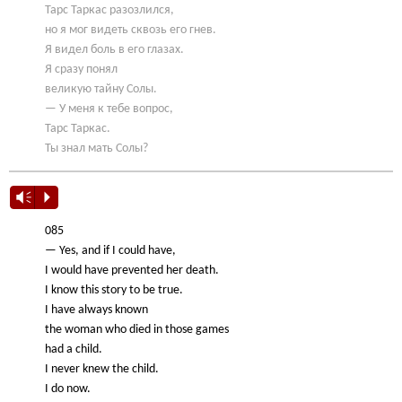
Тарс Таркас разозлился,
но я мог видеть сквозь его гнев.
Я видел боль в его глазах.
Я сразу понял
великую тайну Солы.
— У меня к тебе вопрос,
Тарс Таркас.
Ты знал мать Солы?
Vm
P
085
— Yes, and if I could have,
I would have prevented her death.
I know this story to be true.
I have always known
the woman who died in those games
had a child.
I never knew the child.
I do now.