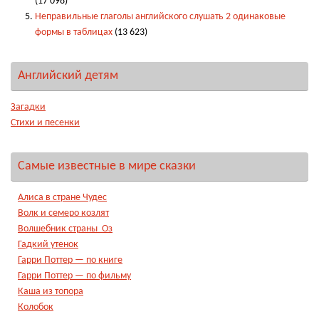
(17 098)
Неправильные глаголы английского слушать 2 одинаковые
формы в таблицах
(13 623)
Английский детям
Загадки
Стихи и песенки
Самые известные в мире сказки
Алиса в стране Чудес
Волк и семеро козлят
Волшебник страны Оз
Гадкий утенок
Гарри Поттер — по книге
Гарри Поттер — по фильму
Каша из топора
Колобок