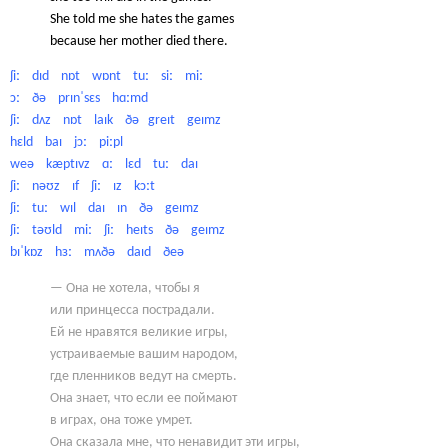
She told me she hates the games
because her mother died there.
ʃiː dɪd nɒt wɒnt tuː siː miː
ɔː ðə prɪnˈsɛs hɑːmd
ʃiː dʌz nɒt laɪk ðə greɪt geɪmz
hɛld baɪ jɔː piːpl
weə kæptɪvz ɑː lɛd tuː daɪ
ʃiː nəʊz ɪf ʃiː ɪz kɔːt
ʃiː tuː wɪl daɪ ɪn ðə geɪmz
ʃiː təʊld miː ʃiː heɪts ðə geɪmz
bɪˈkɒz hɜː mʌðə daɪd ðeə
— Она не хотела, чтобы я
или принцесса пострадали.
Ей не нравятся великие игры,
устраиваемые вашим народом,
где пленников ведут на смерть.
Она знает, что если ее поймают
в играх, она тоже умрет.
Она сказала мне, что ненавидит эти игры,