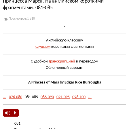
Принцесса Марса. На английском короткими
фрагментами. 081-085
Просмотров:
1 810
.
Английскую классику
слушаем
короткими фрагментами
С удобной
транскрипцией
и переводом
Облегченный вариант
A Princess of Mars
by
Edgar Rice Burroughs
...
076-080
081-085
086-090
091-095
096-100
...
Vm
P
081