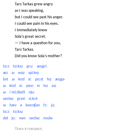
Tars Tarkas grew angry
as I was speaking,
but I could see past his anger.
I could see pain in his eyes.
I immediately knew
Sola’s great secret.
— I have a question for you,
Tars Tarkas.
Did you know Sola’s mother?
tɑːz tɑːkʌz gruː æŋgri
æz aɪ wɒz spiːkɪŋ
bʌt aɪ kʊd siː pɑːst hɪz æŋgə
aɪ kʊd siː peɪn ɪn hɪz aɪz
aɪ ɪˈmiːdiətli njuː
səʊləz greɪt siːkrɪt
aɪ hæv ə kwɛsʧən fɔː juː
tɑːz tɑːkʌz
dɪd juː nəʊ səʊləz mʌðə
Пока я говорил,