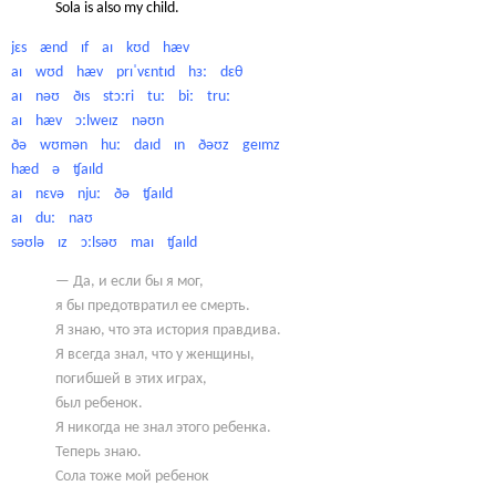
Sola is also my child.
jɛs ænd ɪf aɪ kʊd hæv
aɪ wʊd hæv prɪˈvɛntɪd hɜː dɛθ
aɪ nəʊ ðɪs stɔːri tuː biː truː
aɪ hæv ɔːlweɪz nəʊn
ðə wʊmən huː daɪd ɪn ðəʊz geɪmz
hæd ə ʧaɪld
aɪ nɛvə njuː ðə ʧaɪld
aɪ duː naʊ
səʊlə ɪz ɔːlsəʊ maɪ ʧaɪld
— Да, и если бы я мог,
я бы предотвратил ее смерть.
Я знаю, что эта история правдива.
Я всегда знал, что у женщины,
погибшей в этих играх,
был ребенок.
Я никогда не знал этого ребенка.
Теперь знаю.
Сола тоже мой ребенок