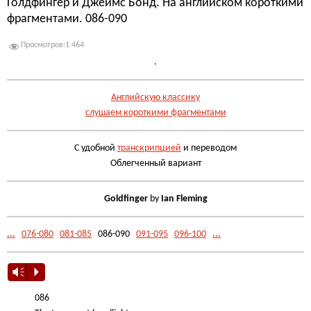
Голдфингер и Джеймс Бонд. На английском короткими
фрагментами. 086-090
Просмотров:
1 464
.
Английскую классику
слушаем короткими фрагментами
С удобной
транскрипцией
и переводом
Облегченный вариант
Goldfinger
by
Ian Fleming
...
076-080
081-085
086-090
091-095
096-100
...
Vm
P
086