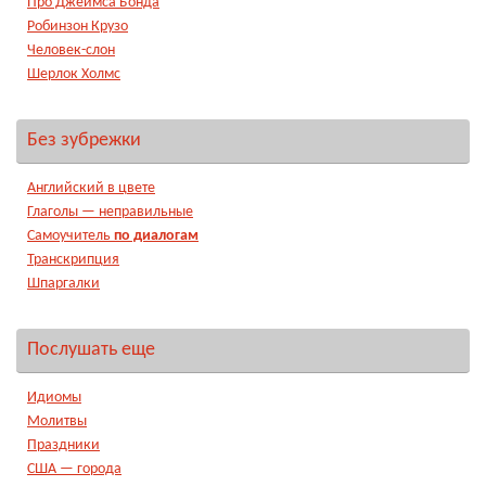
Про Джеймса Бонда
Робинзон Крузо
Человек-слон
Шерлок Холмс
Без зубрежки
Английский в цвете
Глаголы — неправильные
Самоучитель
по диалогам
Транскрипция
Шпаргалки
Послушать еще
Идиомы
Молитвы
Праздники
США — города