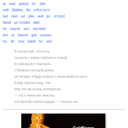
aɪ wɒz gəʊɪŋ tuː pleɪ
wɪð blækɪŋ ðɪs ɑːftəˈnuːn
bʌt naʊ aɪl pleɪ wɪð juː ɪnˈstɛd
bɒnd prɪˈtɛndɪd ðæt
hiː wɒznt vɛri ɪntrɪstɪd
bʌt aɪ hævnt gɒt ɛnɪwʌn
tuː biː maɪ kædi hiː sɛd
Я сказал ей, что хочу
сыграть с вами партию в гольф.
Я собирался поиграть
с блоком сегодня днем,
но теперь я буду играть с вами вместо него.
Бонд сделал вид, что
ему это не очень интересно.
— Но у меня нет никого,
кто был бы моим кадди, — сказал он.