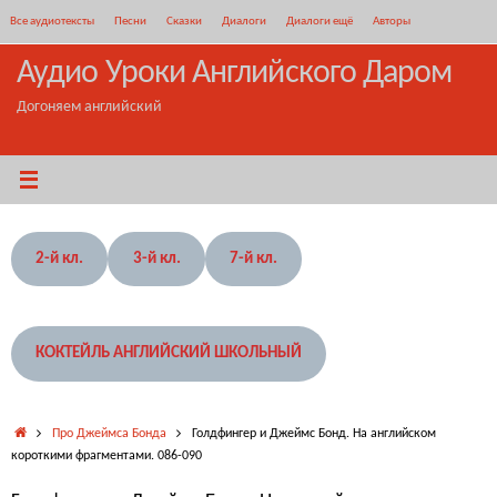
Перейти
Все аудиотексты
Песни
Сказки
Диалоги
Диалоги ещё
Авторы
к
содержимому
Аудио Уроки Английского Даром
Догоняем английский
2-й кл.
3-й кл.
7-й кл.
КОКТЕЙЛЬ АНГЛИЙСКИЙ ШКОЛЬНЫЙ
Главная
Про Джеймса Бонда
Голдфингер и Джеймс Бонд. На английском
короткими фрагментами. 086-090