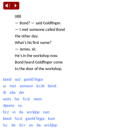
Vm
P
088
— Bond? — said Goldfinger.
— I met someone called Bond
the other day.
What’s his first name?
— James, sir.
He’s in the workshop now.
Bond heard Goldfinger come
to the door of the workshop.
bɒnd sɛd gəʊldˈfɪŋgə
aɪ mɛt sʌmwʌn kɔːld bɒnd
ði ʌðə deɪ
wɒts hɪz fɜːst neɪm
ʤeɪmz sɜː
hiːz ɪn ðə wɜːkʃɒp naʊ
bɒnd hɜːd gəʊldˈfɪŋgə kʌm
tuː ðə dɔːr ɒv ðə wɜːkʃɒp