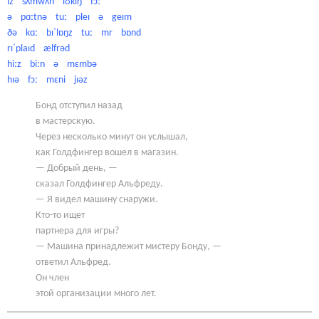
ɪz sʌmwʌn lʊkɪŋ fɔː
ə pɑːtnə tuː pleɪ ə geɪm
ðə kɑː bɪˈlɒŋz tuː mr bɒnd
rɪˈplaɪd ælfrəd
hiːz biːn ə mɛmbə
hɪə fɔː mɛni jɪəz
Бонд отступил назад
в мастерскую.
Через несколько минут он услышал,
как Голдфингер вошел в магазин.
— Добрый день, —
сказал Голдфингер Альфреду.
— Я видел машину снаружи.
Кто-то ищет
партнера для игры?
— Машина принадлежит мистеру Бонду, —
ответил Альфред.
Он член
этой организации много лет.