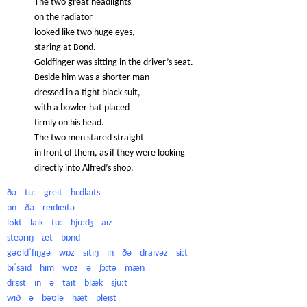
The two great headlights
on the radiator
looked like two huge eyes,
staring at Bond.
Goldfinger was sitting in the driver’s seat.
Beside him was a shorter man
dressed in a tight black suit,
with a bowler hat placed
firmly on his head.
The two men stared straight
in front of them, as if they were looking
directly into Alfred’s shop.
ðə tuː greɪt hɛdlaɪts
ɒn ðə reɪdɪeɪtə
lʊkt laɪk tuː hjuːʤ aɪz
steərɪŋ æt bɒnd
gəʊldˈfɪŋgə wɒz sɪtɪŋ ɪn ðə draɪvəz siːt
bɪˈsaɪd hɪm wɒz ə ʃɔːtə mæn
drɛst ɪn ə taɪt blæk sjuːt
wɪð ə bəʊlə hæt pleɪst