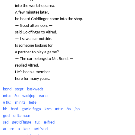
into the workshop area.
A few minutes later,
he heard Goldfinger come into the shop.
— Good afternoon, —
said Goldfinger to Alfred.
— I saw a car outside.
Is someone looking for
a partner to play a game?
— The car belongs to Mr. Bond, —
replied Alfred.
He’s been a member
here for many years.
bɒnd stɛpt bækwədz
ɪntuː ðə wɜːkʃɒp eərɪə
ə fjuː mɪnɪts leɪtə
hiː hɜːd gəʊldˈfɪŋgə kʌm ɪntuː ðə ʃɒp
gʊd ɑːftəˈnuːn
sɛd gəʊldˈfɪŋgə tuː ælfrəd
aɪ sɔː ə kɑːr aʊtˈsaɪd