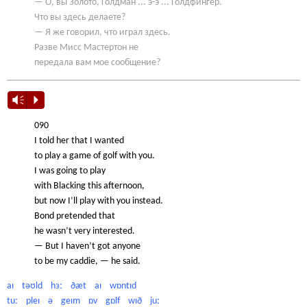
— О, вы Золото, Голдман ... э-э ... Голдфингер.
Что вы здесь делаете?
— Я же говорил, что играл здесь.
Разве Мисс Мастертон не
передала вам мое сообщение?
Vm
P
090
I told her that I wanted
to play a game of golf with you.
I was going to play
with Blacking this afternoon,
but now I’ll play with you instead.
Bond pretended that
he wasn’t very interested.
— But I haven’t got anyone
to be my caddie, — he said.
aɪ təʊld hɜː ðæt aɪ wɒntɪd
tuː pleɪ ə geɪm ɒv gɒlf wɪð juː