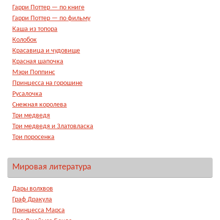
Гарри Поттер — по книге
Гарри Поттер — по фильму
Каша из топора
Колобок
Красавица и чудовище
Красная шапочка
Мэри Поппинс
Принцесса на горошине
Русалочка
Снежная королева
Три медведя
Три медведя и Златовласка
Три поросенка
Мировая литература
Дары волхвов
Граф Дракула
Принцесса Марса