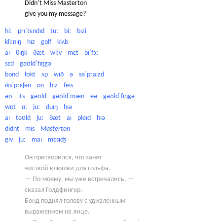
Didn’t Miss Masterton
give you my message?
hiː prɪˈtɛndɪd tuː biː bɪzi
kliːnɪŋ hɪz gɒlf klʌb
aɪ θɪŋk ðæt wiːv mɛt bɪˈfɔː
sɛd gəʊldˈfɪŋgə
bɒnd lʊkt ʌp wɪð ə səˈpraɪzd
ɪksˈprɛʃən ɒn hɪz feɪs
əʊ ɪts gəʊld gəʊldˈmæn eə gəʊldˈfɪŋgə
wɒt ɑː juː duɪŋ hɪə
aɪ təʊld juː ðæt aɪ pleɪd hɪə
dɪdnt mɪs
Masterton
gɪv juː maɪ mɛsɪʤ
Он притворился, что занят
чисткой клюшки для гольфа.
— По-моему, мы уже встречались, —
сказал Голдфингер.
Бонд поднял голову с удивленным
выражением на лице.