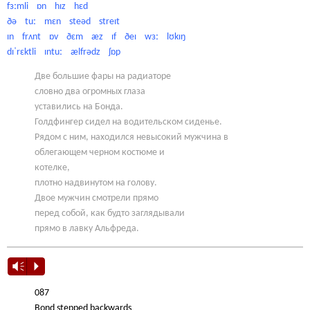
fɜːmli ɒn hɪz hɛd
ðə tuː mɛn steəd streɪt
ɪn frʌnt ɒv ðɛm æz ɪf ðeɪ wɜː lʊkɪŋ
dɪˈrɛktli ɪntuː ælfrədz ʃɒp
Две большие фары на радиаторе
словно два огромных глаза
уставились на Бонда.
Голдфингер сидел на водительском сиденье.
Рядом с ним, находился невысокий мужчина в
облегающем черном костюме и
котелке,
плотно надвинутом на голову.
Двое мужчин смотрели прямо
перед собой, как будто заглядывали
прямо в лавку Альфреда.
Vm
P
087
Bond stepped backwards