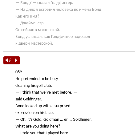
— Бонд? — сказал Голдфингер.
— На днях я встретил человека по имени Бонд.
Как его имя?
— Джеймс, сэр.
Он сейчас в мастерской.
Бонд услышал, как Голдфингер подошел
к двери мастерской.
Vm
P
089
He pretended to be busy
cleaning his golf club.
— I think that we’ve met before, —
said Goldfinger.
Bond looked up with a surprised
expression on his face.
— Oh, it’s Gold, Goldman … er … Goldfinger.
What are you doing here?
— I told you that I played here.