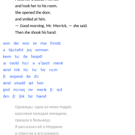
and took her to his room.
She opened the door,
and smiled at him.
— Good morning, Mr. Merrick, — she said.
Then she shook his hand.
wʌn deɪ wʌn ɒv maɪ frɛndz
ə bjuːtəfʊl jʌŋ wʊmən
keɪm tuː ðə hɒspɪtl
aɪ təʊld hɜːr ə əˈbaʊt merɪk
ænd tʊk hɜː tuː hɪz ruːm
ʃiː əʊpənd ðə dɔː
ænd smaɪld æt hɪm
gʊd mɔːnɪŋ mr merɪk ʃiː sɛd
ðɛn ʃiː ʃʊk hɪz hænd
Однажды, одна из моих подруг,
красивая молодая женщина,
пришла в больницу.
Я рассказал ей о Меррике
и отвел ее в его комнату.