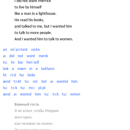
I did not want Merrick
to live by himself
like a man in a lighthouse.
He read his books,
and talked to me, but I wanted him
to talk to more people.
And I wanted him to talk to women.
ən ɪmˈpɔːtənt vɪzɪtə
aɪ dɪd nɒt wɒnt merɪk
tuː lɪv baɪ hɪmˈsɛlf
laɪk ə mæn ɪn ə laɪthaʊs
hiː riːd hɪz bʊks
ænd tɔːkt tuː miː bʌt aɪ wɒntɪd hɪm
tuː tɔːk tuː mɔː piːpl
ænd aɪ wɒntɪd hɪm tuː tɔːk tuː wɪmɪn
Важный гость
Я не хотел, чтобы Меррик
жил один,
как человек на маяке.