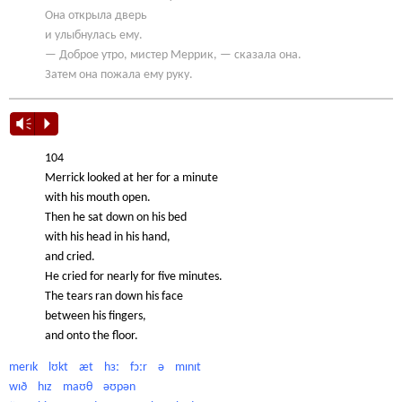
Она открыла дверь
и улыбнулась ему.
— Доброе утро, мистер Меррик, — сказала она.
Затем она пожала ему руку.
Vm
P
104
Merrick looked at her for a minute
with his mouth open.
Then he sat down on his bed
with his head in his hand,
and cried.
He cried for nearly for five minutes.
The tears ran down his face
between his fingers,
and onto the floor.
merɪk lʊkt æt hɜː fɔːr ə mɪnɪt
wɪð hɪz maʊθ əʊpən