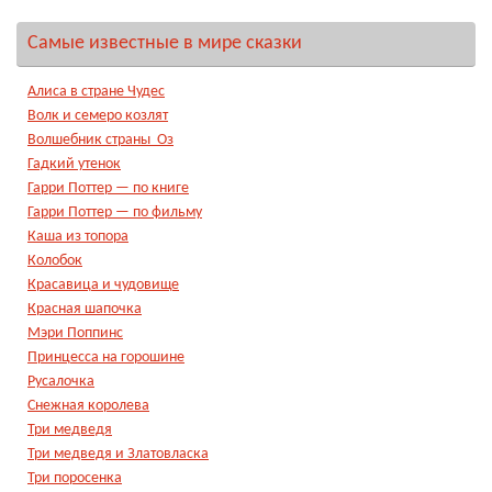
Самые известные в мире сказки
Алиса в стране Чудес
Волк и семеро козлят
Волшебник страны Оз
Гадкий утенок
Гарри Поттер — по книге
Гарри Поттер — по фильму
Каша из топора
Колобок
Красавица и чудовище
Красная шапочка
Мэри Поппинс
Принцесса на горошине
Русалочка
Снежная королева
Три медведя
Три медведя и Златовласка
Три поросенка