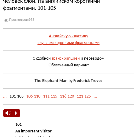
Человек слон. На английском короткими
фрагментами. 101-105
Просмотров:
935
Английскую классику
слушаем короткими фрагментами
С удобной
транскрипцией
и переводом
Облегченный вариант
The Elephant Man
by
Frederick Treves
...
101-105
106-110
111-115
116-120
121-125
...
Vm
P
101
An important visitor