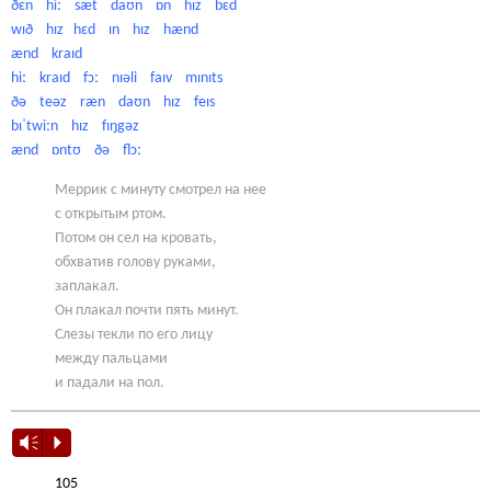
ðɛn hiː sæt daʊn ɒn hɪz bɛd
wɪð hɪz hɛd ɪn hɪz hænd
ænd kraɪd
hiː kraɪd fɔː nɪəli faɪv mɪnɪts
ðə teəz ræn daʊn hɪz feɪs
bɪˈtwiːn hɪz fɪŋgəz
ænd ɒntʊ ðə flɔː
Меррик с минуту смотрел на нее
с открытым ртом.
Потом он сел на кровать,
обхватив голову руками,
заплакал.
Он плакал почти пять минут.
Слезы текли по его лицу
между пальцами
и падали на пол.
Vm
P
105