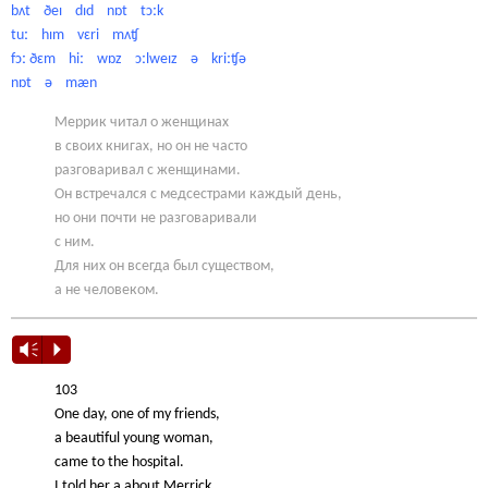
bʌt ðeɪ dɪd nɒt tɔːk
tuː hɪm vɛri mʌʧ
fɔː ðɛm hiː wɒz ɔːlweɪz ə kriːʧə
nɒt ə mæn
Меррик читал о женщинах
в своих книгах, но он не часто
разговаривал с женщинами.
Он встречался с медсестрами каждый день,
но они почти не разговаривали
с ним.
Для них он всегда был существом,
а не человеком.
Vm
P
103
One day, one of my friends,
a beautiful young woman,
came to the hospital.
I told her a about Merrick