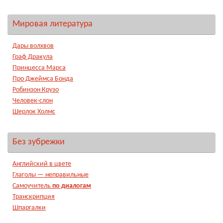
Мировая литература
Дары волхвов
Граф Дракула
Принцесса Марса
Про Джеймса Бонда
Робинзон Крузо
Человек-слон
Шерлок Холмс
Без зубрежки
Английский в цвете
Глаголы — неправильные
Самоучитель
по диалогам
Транскрипция
Шпаргалки