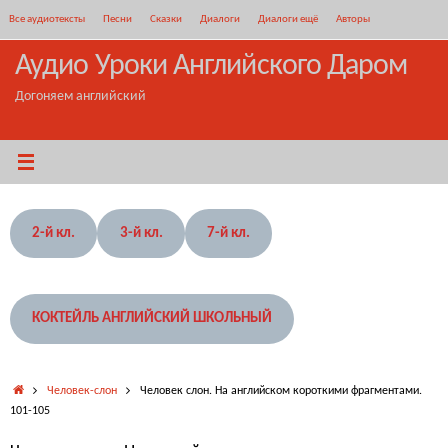
Перейти
Все аудиотексты
Песни
Сказки
Диалоги
Диалоги ещё
Авторы
к
содержимому
Аудио Уроки Английского Даром
Догоняем английский
2-й кл.
3-й кл.
7-й кл.
КОКТЕЙЛЬ АНГЛИЙСКИЙ ШКОЛЬНЫЙ
Главная
Человек-слон
Человек слон. На английском короткими фрагментами.
101-105