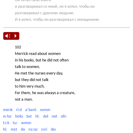
Он читал свои книги
и разговаривал со мной, но я хотел, чтобы он
разговаривал с другими людьми.
И я хотел, чтобы он разговаривал с женщинами.
Vm
P
102
Merrick read about women
in his books, but he did not often
talk to women.
He met the nurses every day,
but they did not talk
to him very much.
For them, he was always a creature,
not a man.
merɪk riːd əˈbaʊt wɪmɪn
ɪn hɪz bʊks bʌt hiː dɪd nɒt ɒfn
tɔːk tuː wɪmɪn
hiː mɛt ðə nɜːsɪz ɛvri deɪ