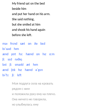
My friend sat on the bed
beside him
and put her hand on his arm.
She said nothing,
but she smiled at him
and shook his hand again
before she left.
maɪ frɛnd sæt ɒn ðə bɛd
bɪˈsaɪd hɪm
ænd pʊt hɜː hænd ɒn hɪz ɑːm
ʃiː sɛd nʌθɪŋ
bʌt ʃiː smaɪld æt hɪm
ænd ʃʊk hɪz hænd əˈgɛn
bɪˈfɔː ʃiː lɛft
Моя подруга села на кровать
рядом с ним
и положила руку ему на плечо.
Она ничего не говорила,
но улыбнулась ему