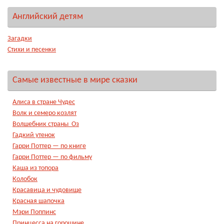
Английский детям
Загадки
Стихи и песенки
Самые известные в мире сказки
Алиса в стране Чудес
Волк и семеро козлят
Волшебник страны Оз
Гадкий утенок
Гарри Поттер — по книге
Гарри Поттер — по фильму
Каша из топора
Колобок
Красавица и чудовище
Красная шапочка
Мэри Поппинс
Принцесса на горошине