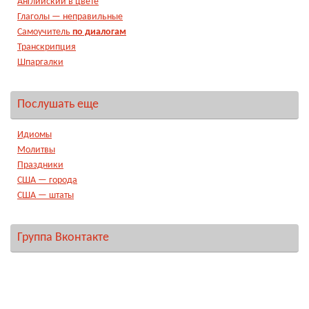
Английский в цвете
Глаголы — неправильные
Самоучитель
по диалогам
Транскрипция
Шпаргалки
Послушать еще
Идиомы
Молитвы
Праздники
США — города
США — штаты
Группа Вконтакте