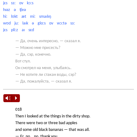
jɛs sɜː ɒv kɔːs
hɪəz ə ʧeə
hiː lʊkt æt miː smaɪlɪŋ
wʊd juː laɪk ə glɑːs ɒv wɔːtə sɜː
jɛs pliːz aɪ sɛd
— Да, очень интересно, — сказал я.
— Можно мне присесть?
— Да, сэр, конечно.
Вот стул.
Он смотрел на меня, улыбаясь.
— Не хотите ли стакан воды, сэр?
— Да, пожалуйста, — сказал я.
Vm
P
018
Then I looked at the things in the dirty shop.
There were two or three bad apples
and some old black bananas — that was all.
— Er, no… no, thank you.