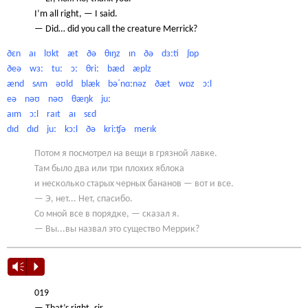
I’m all right, — I said.
— Did… did you call the creature Merrick?
ðɛn aɪ lʊkt æt ðə θɪŋz ɪn ðə dɜːti ʃɒp
ðeə wɜː tuː ɔː θriː bæd æplz
ænd sʌm əʊld blæk bəˈnɑːnəz ðæt wɒz ɔːl
eə nəʊ nəʊ θæŋk juː
aɪm ɔːl raɪt aɪ sɛd
dɪd dɪd juː kɔːl ðə kriːʧə merɪk
Потом я посмотрел на вещи в грязной лавке.
Там было два или три плохих яблока
и несколько старых черных бананов — вот и все.
— Э, нет... Нет, спасибо.
Со мной все в порядке, — сказал я.
— Вы...вы назвал это существо Меррик?
Vm
P
019