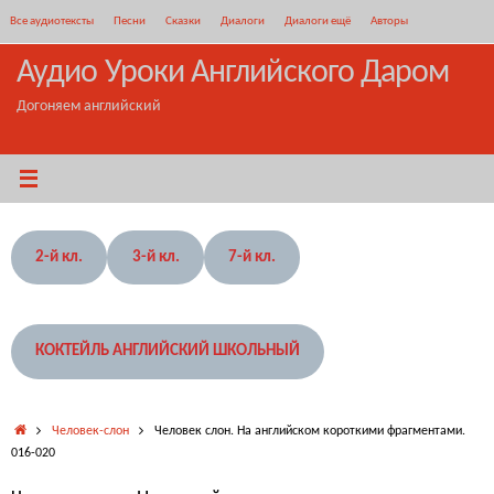
Перейти
Все аудиотексты
Песни
Сказки
Диалоги
Диалоги ещё
Авторы
к
содержимому
Аудио Уроки Английского Даром
Догоняем английский
2-й кл.
3-й кл.
7-й кл.
КОКТЕЙЛЬ АНГЛИЙСКИЙ ШКОЛЬНЫЙ
Главная
Человек-слон
Человек слон. На английском короткими фрагментами.
016-020