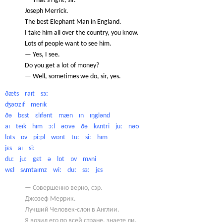
— That’s right, sir.
Joseph Merrick.
The best Elephant Man in England.
I take him all over the country, you know.
Lots of people want to see him.
— Yes, I see.
Do you get a lot of money?
— Well, sometimes we do, sir, yes.
ðæts raɪt sɜː
ʤəʊzɪf merɪk
ðə bɛst ɛlɪfənt mæn ɪn ɪŋglənd
aɪ teɪk hɪm ɔːl əʊvə ðə kʌntri juː nəʊ
lɒts ɒv piːpl wɒnt tuː siː hɪm
jɛs aɪ siː
duː juː gɛt ə lɒt ɒv mʌni
wɛl sʌmtaɪmz wiː duː sɜː jɛs
— Совершенно верно, сэр.
Джозеф Меррик.
Лучший Человек-слон в Англии.
Я возил его по всей стране, знаете ли.