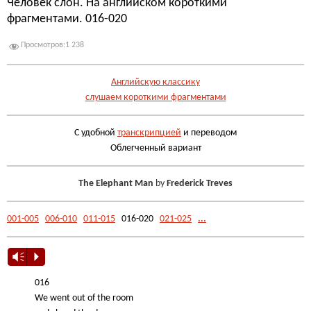
Человек слон. На английском короткими
фрагментами. 016-020
Просмотров:
1 238
Английскую классику
слушаем короткими фрагментами
С удобной
транскрипцией
и переводом
Облегченный вариант
The Elephant Man
by
Frederick Treves
001-005
006-010
011-015
016-020
021-025
...
Vm
P
016
We went out of the room