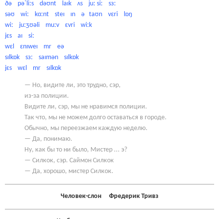
ðə pəˈliːs dəʊnt laɪk ʌs juː siː sɜː
səʊ wiː kɑːnt steɪ ɪn ə taʊn vɛri lɒŋ
wiː juːʒʊəli muːv ɛvri wiːk
jɛs aɪ siː
wɛl ɛnɪweɪ mr eə
sɪlkɒk sɜː saɪmən sɪlkɒk
jɛs wɛl mr sɪlkɒk
— Но, видите ли, это трудно, сэр,
из-за полиции.
Видите ли, сэр, мы не нравимся полиции.
Так что, мы не можем долго оставаться в городе.
Обычно, мы переезжаем каждую неделю.
— Да, понимаю.
Ну, как бы то ни было, Мистер ... э?
— Силкок, сэр. Саймон Силкок
— Да, хорошо, мистер Силкок.
Человек-слон Фредерик Тривз