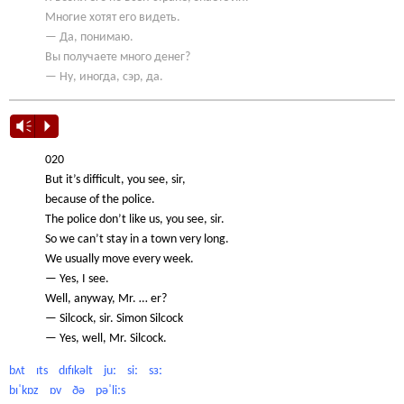
Многие хотят его видеть.
— Да, понимаю.
Вы получаете много денег?
— Ну, иногда, сэр, да.
Vm
P
020
But it’s difficult, you see, sir,
because of the police.
The police don’t like us, you see, sir.
So we can’t stay in a town very long.
We usually move every week.
— Yes, I see.
Well, anyway, Mr. … er?
— Silcock, sir. Simon Silcock
— Yes, well, Mr. Silcock.
bʌt ɪts dɪfɪkəlt juː siː sɜː
bɪˈkɒz ɒv ðə pəˈliːs