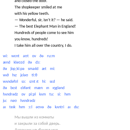
and closed the door.
The shopkeeper smiled at me
with his yellow teeth.
— Wonderful, sir, isn’t it? — he said.
— The best Elephant Man in England!
Hundreds of people come to see him
you know, hundreds!
I take him all over the country, I do.
wiː wɛnt aʊt ɒv ðə ruːm
ænd kləʊzd ðə dɔː
ðə ʃɒpˌkiːpə smaɪld æt miː
wɪð hɪz jɛləʊ tiːθ
wʌndəfʊl sɜː ɪznt ɪt hiː sɛd
ðə bɛst ɛlɪfənt mæn ɪn ɪŋglənd
hʌndrədz ɒv piːpl kʌm tuː siː hɪm
juː nəʊ hʌndrədz
aɪ teɪk hɪm ɔːl əʊvə ðə kʌntri aɪ duː
Мы вышли из комнаты
и закрыли за собой дверь.