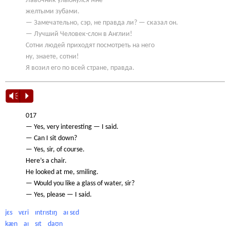
Лавочник улыбнулся мне
желтыми зубами.
— Замечательно, сэр, не правда ли? — сказал он.
— Лучший Человек-слон в Англии!
Сотни людей приходят посмотреть на него
ну, знаете, сотни!
Я возил его по всей стране, правда.
Vm
P
017
— Yes, very interesting — I said.
— Can I sit down?
— Yes, sir, of course.
Here’s a chair.
He looked at me, smiling.
— Would you like a glass of water, sir?
— Yes, please — I said.
jɛs vɛri ɪntrɪstɪŋ aɪ sɛd
kæn aɪ sɪt daʊn