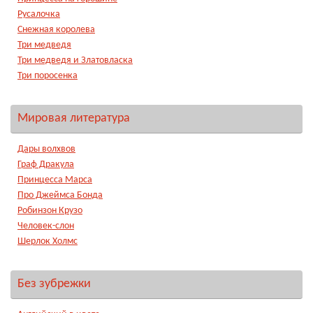
Русалочка
Снежная королева
Три медведя
Три медведя и Златовласка
Три поросенка
Мировая литература
Дары волхвов
Граф Дракула
Принцесса Марса
Про Джеймса Бонда
Робинзон Крузо
Человек-слон
Шерлок Холмс
Без зубрежки