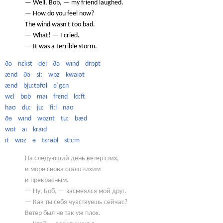
— Well, Bob, — my friend laughed.
— How do you feel now?
The wind wasn't too bad.
— What! — I cried.
— It was a terrible storm.
ðə nɛkst deɪ ðə wɪnd drɒpt
ænd ðə siː wɒz kwaɪət
ænd bjuːtəfʊl əˈgɛn
wɛl bɒb maɪ frɛnd lɑːft
haʊ duː juː fiːl naʊ
ðə wɪnd wɒznt tuː bæd
wɒt aɪ kraɪd
ɪt wɒz ə tɛrəbl stɔːm
На следующий день ветер стих,
и море снова стало тихим
и прекрасным.
— Ну, Боб, — засмеялся мой друг.
— Как ты себя чувствуешь сейчас?
Ветер был не так уж плох.