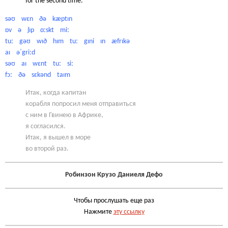
for the second time.
səʊ wɛn ðə kæptɪn
ɒv ə ʃɪp ɑːskt miː
tuː gəʊ wɪð hɪm tuː gɪni ɪn æfrɪkə
aɪ əˈgriːd
səʊ aɪ wɛnt tuː siː
fɔː ðə sɛkənd taɪm
Итак, когда капитан
корабля попросил меня отправиться
с ним в Гвинею в Африке,
я согласился.
Итак, я вышел в море
во второй раз.
Робинзон Крузо Даниеля Дефо
Чтобы прослушать еще раз
Нажмите
эту ссылку