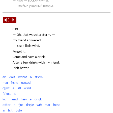
— Что? — воскликнул я.
— Это был ужасный шторм.
Vm
P
013
— Oh, that wasn't a storm, —
my friend answered.
— Just a little wind.
Forget it.
Come and have a drink.
After a few drinks with my friend,
I felt better.
əʊ ðæt wɒznt ə stɔːm
maɪ frɛnd ɑːnsəd
ʤʌst ə lɪtl wɪnd
fəˈgɛt ɪt
kʌm ænd hæv ə drɪŋk
ɑːftər ə fjuː drɪŋks wɪð maɪ frɛnd
aɪ fɛlt bɛtə