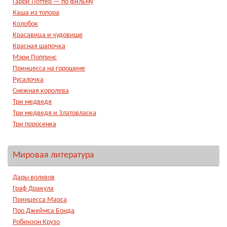
Гарри Поттер — по фильму
Каша из топора
Колобок
Красавица и чудовище
Красная шапочка
Мэри Поппинс
Принцесса на горошине
Русалочка
Снежная королева
Три медведя
Три медведя и Златовласка
Три поросенка
Мировая литература
Дары волхвов
Граф Дракула
Принцесса Марса
Про Джеймса Бонда
Робинзон Крузо