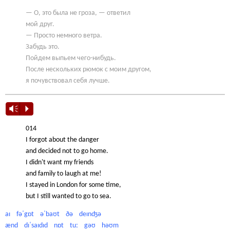
— О, это была не гроза, — ответил
мой друг.
— Просто немного ветра.
Забудь это.
Пойдем выпьем чего-нибудь.
После нескольких рюмок с моим другом,
я почувствовал себя лучше.
Vm
P
014
I forgot about the danger
and decided not to go home.
I didn't want my friends
and family to laugh at me!
I stayed in London for some time,
but I still wanted to go to sea.
aɪ fəˈgɒt əˈbaʊt ðə deɪnʤə
ænd dɪˈsaɪdɪd nɒt tuː gəʊ həʊm