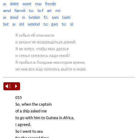
aɪ dɪdnt wɒnt maɪ frɛndz
ænd fæmɪli tuː lɑːf æt miː
aɪ steɪd ɪn lʌndən fɔː sʌm taɪm
bʌt aɪ stɪl wɒntɪd tuː gəʊ tuː siː
Я забыл об опасности
и решил не возвращаться домой.
Я не хотел, чтобы мои друзья
и семья смеялись надо мной!
Я пробыл в Лондоне некоторое время,
но мне все еще хотелось выйти в море.
Vm
P
015
So, when the captain
of a ship asked me
to go with him to Guinea in Africa,
I agreed.
So I went to sea