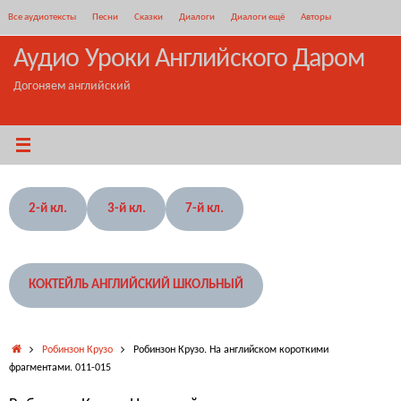
Перейти
Все аудиотексты
Песни
Сказки
Диалоги
Диалоги ещё
Авторы
к
содержимому
Аудио Уроки Английского Даром
Догоняем английский
2-й кл.
3-й кл.
7-й кл.
КОКТЕЙЛЬ АНГЛИЙСКИЙ ШКОЛЬНЫЙ
Главная
Робинзон Крузо
Робинзон Крузо. На английском короткими
фрагментами. 011-015