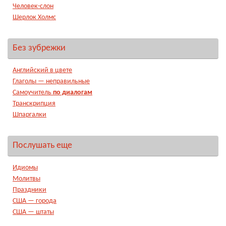
Человек-слон
Шерлок Холмс
Без зубрежки
Английский в цвете
Глаголы — неправильные
Самоучитель
по диалогам
Транскрипция
Шпаргалки
Послушать еще
Идиомы
Молитвы
Праздники
США — города
США — штаты