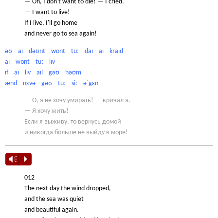
— Oh, I don't want to die! — I cried.
— I want to live!
If I live, I'll go home
and never go to sea again!
əʊ aɪ dəʊnt wɒnt tuː daɪ aɪ kraɪd
aɪ wɒnt tuː lɪv
ɪf aɪ lɪv aɪl gəʊ həʊm
ænd nɛvə gəʊ tuː siː əˈgɛn
— О, я не хочу умирать! — кричал я.
— Я хочу жить!
Если я выживу, то вернусь домой
и никогда больше не выйду в море!
Vm
P
012
The next day the wind dropped,
and the sea was quiet
and beautiful again.