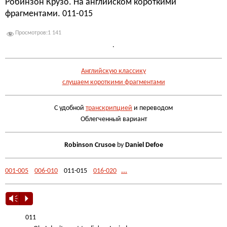
Робинзон Крузо. На английском короткими
фрагментами. 011-015
Просмотров:
1 141
.
Английскую классику
слушаем короткими фрагментами
С удобной
транскрипцией
и переводом
Облегченный вариант
Robinson Crusoe
by
Daniel Defoe
001-005
006-010
011-015
016-020
...
Vm
P
011