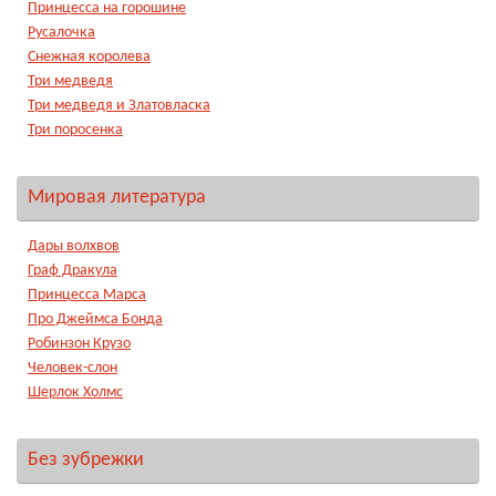
Принцесса на горошине
Русалочка
Снежная королева
Три медведя
Три медведя и Златовласка
Три поросенка
Мировая литература
Дары волхвов
Граф Дракула
Принцесса Марса
Про Джеймса Бонда
Робинзон Крузо
Человек-слон
Шерлок Холмс
Без зубрежки