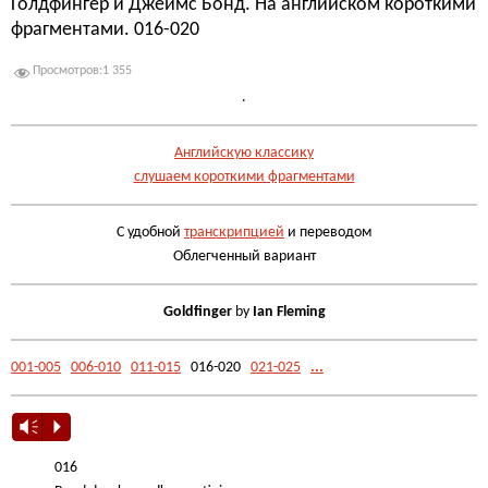
Голдфингер и Джеймс Бонд. На английском короткими
фрагментами. 016-020
Просмотров:
1 355
.
Английскую классику
слушаем короткими фрагментами
С удобной
транскрипцией
и переводом
Облегченный вариант
Goldfinger
by
Ian Fleming
001-005
006-010
011-015
016-020
021-025
...
Vm
P
016