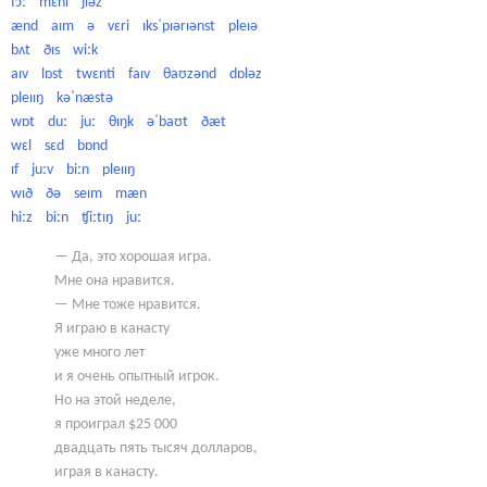
fɔː mɛni jɪəz
ænd aɪm ə vɛri ɪksˈpɪərɪənst pleɪə
bʌt ðɪs wiːk
aɪv lɒst twɛnti faɪv θaʊzənd dɒləz
pleɪɪŋ kəˈnæstə
wɒt duː juː θɪŋk əˈbaʊt ðæt
wɛl sɛd bɒnd
ɪf juːv biːn pleɪɪŋ
wɪð ðə seɪm mæn
hiːz biːn ʧiːtɪŋ juː
— Да, это хорошая игра.
Мне она нравится.
— Мне тоже нравится.
Я играю в канасту
уже много лет
и я очень опытный игрок.
Но на этой неделе,
я проиграл $25 000
двадцать пять тысяч долларов,
играя в канасту.