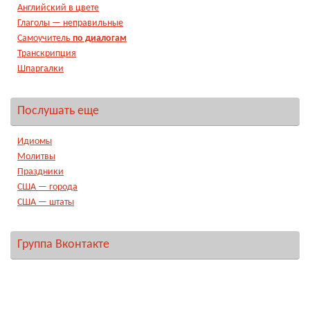
Английский в цвете
Глаголы — неправильные
Самоучитель
по диалогам
Транскрипция
Шпаргалки
Послушать еще
Идиомы
Молитвы
Праздники
США — города
США — штаты
Группа Вконтакте