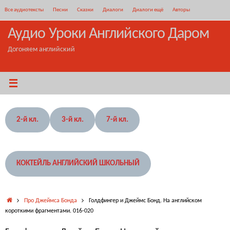
Перейти
Все аудиотексты
Песни
Сказки
Диалоги
Диалоги ещё
Авторы
к
содержимому
Аудио Уроки Английского Даром
Догоняем английский
2-й кл.
3-й кл.
7-й кл.
КОКТЕЙЛЬ АНГЛИЙСКИЙ ШКОЛЬНЫЙ
Главная
Про Джеймса Бонда
Голдфингер и Джеймс Бонд. На английском
короткими фрагментами. 016-020