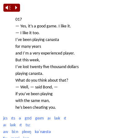
Vm
P
017
— Yes, it’s a good game. I like it.
— I like it too.
I’ve been playing canasta
for many years
and I’m a very experienced player.
But this week,
I’ve lost twenty five thousand dollars
playing canasta.
What do you think about that?
— Well, — said Bond, —
if you’ve been playing
with the same man,
he’s been cheating you.
jɛs ɪts ə gʊd geɪm aɪ laɪk ɪt
aɪ laɪk ɪt tuː
aɪv biːn pleɪɪŋ kəˈnæstə