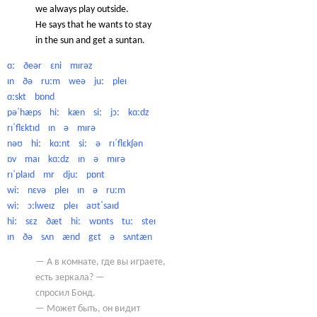
we always play outside.
He says that he wants to stay
in the sun and get a suntan.
ɑː ðeər ɛni mɪrəz
ɪn ðə ruːm weə juː pleɪ
ɑːskt bɒnd
pəˈhæps hiː kæn siː jɔː kɑːdz
rɪˈflɛktɪd ɪn ə mɪrə
nəʊ hiː kɑːnt siː ə rɪˈflɛkʃən
ɒv maɪ kɑːdz ɪn ə mɪrə
rɪˈplaɪd mr djuː pɒnt
wiː nɛvə pleɪ ɪn ə ruːm
wiː ɔːlweɪz pleɪ aʊtˈsaɪd
hiː sɛz ðæt hiː wɒnts tuː steɪ
ɪn ðə sʌn ænd gɛt ə sʌntæn
— А в комнате, где вы играете,
есть зеркала? —
спросил Бонд.
— Может быть, он видит