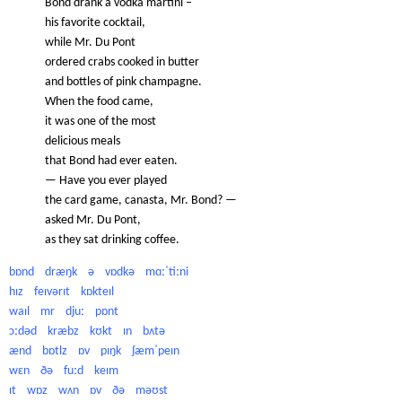
Bond drank a vodka martini –
his favorite cocktail,
while Mr. Du Pont
ordered crabs cooked in butter
and bottles of pink champagne.
When the food came,
it was one of the most
delicious meals
that Bond had ever eaten.
— Have you ever played
the card game, canasta, Mr. Bond? —
asked Mr. Du Pont,
as they sat drinking coffee.
bɒnd dræŋk ə vɒdkə mɑːˈtiːni
hɪz feɪvərɪt kɒkteɪl
waɪl mr djuː pɒnt
ɔːdəd kræbz kʊkt ɪn bʌtə
ænd bɒtlz ɒv pɪŋk ʃæmˈpeɪn
wɛn ðə fuːd keɪm
ɪt wɒz wʌn ɒv ðə məʊst