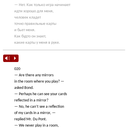
— Нет. Как только игра начинает
идти хорошо для меня,
человек кладет
точно правильные карты
и бьет меня.
Как будто он знает,
какие карты у меня в руке.
Vm
P
020
— Are there any mirrors
in the room where you play? —
asked Bond.
— Perhaps he can see your cards
reflected in a mirror?
— No, he can’t see a reflection
of my cards in a mirror, —
replied Mr. Du Pont.
— We never play in a room,