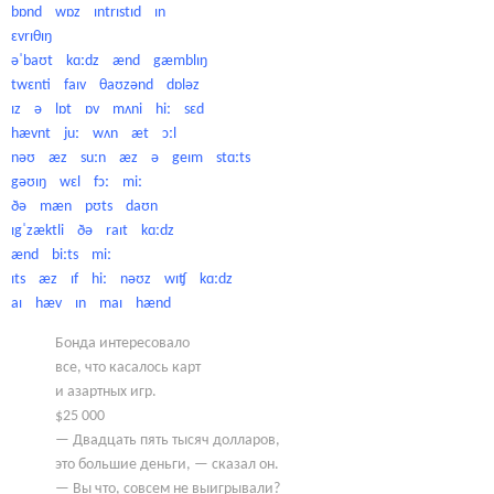
bɒnd wɒz ɪntrɪstɪd ɪn
ɛvrɪθɪŋ
əˈbaʊt kɑːdz ænd gæmblɪŋ
twɛnti faɪv θaʊzənd dɒləz
ɪz ə lɒt ɒv mʌni hiː sɛd
hævnt juː wʌn æt ɔːl
nəʊ æz suːn æz ə geɪm stɑːts
gəʊɪŋ wɛl fɔː miː
ðə mæn pʊts daʊn
ɪgˈzæktli ðə raɪt kɑːdz
ænd biːts miː
ɪts æz ɪf hiː nəʊz wɪʧ kɑːdz
aɪ hæv ɪn maɪ hænd
Бонда интересовало
все, что касалось карт
и азартных игр.
$25 000
— Двадцать пять тысяч долларов,
это большие деньги, — сказал он.
— Вы что, совсем не выигрывали?