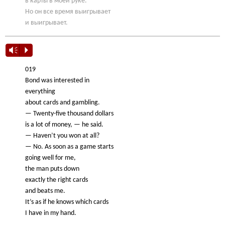
в карты в моей руке.
Но он все время выигрывает
и выигрывает.
Vm
P
019
Bond was interested in
everything
about cards and gambling.
— Twenty-five thousand dollars
is a lot of money, — he said.
— Haven’t you won at all?
— No. As soon as a game starts
going well for me,
the man puts down
exactly the right cards
and beats me.
It’s as if he knows which cards
I have in my hand.