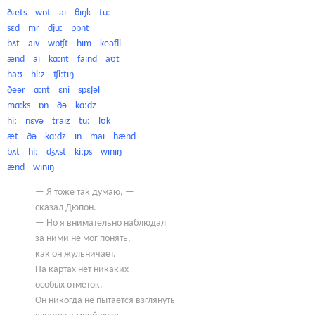
ðæts wɒt aɪ θɪŋk tuː
sɛd mr djuː pɒnt
bʌt aɪv wɒʧt hɪm keəfli
ænd aɪ kɑːnt faɪnd aʊt
haʊ hiːz ʧiːtɪŋ
ðeər ɑːnt ɛni spɛʃəl
mɑːks ɒn ðə kɑːdz
hiː nɛvə traɪz tuː lʊk
æt ðə kɑːdz ɪn maɪ hænd
bʌt hiː ʤʌst kiːps wɪnɪŋ
ænd wɪnɪŋ
— Я тоже так думаю, —
сказал Дюпон.
— Но я внимательно наблюдал
за ними не мог понять,
как он жульничает.
На картах нет никаких
особых отметок.
Он никогда не пытается взглянуть