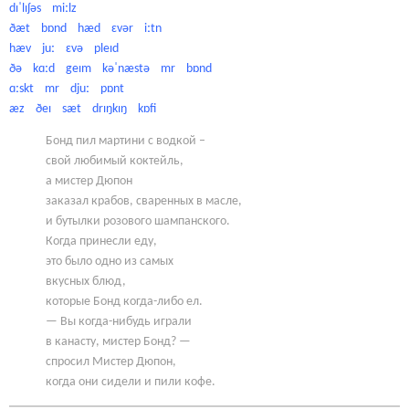
dɪˈlɪʃəs miːlz
ðæt bɒnd hæd ɛvər iːtn
hæv juː ɛvə pleɪd
ðə kɑːd geɪm kəˈnæstə mr bɒnd
ɑːskt mr djuː pɒnt
æz ðeɪ sæt drɪŋkɪŋ kɒfi
Бонд пил мартини с водкой –
свой любимый коктейль,
а мистер Дюпон
заказал крабов, сваренных в масле,
и бутылки розового шампанского.
Когда принесли еду,
это было одно из самых
вкусных блюд,
которые Бонд когда-либо ел.
— Вы когда-нибудь играли
в канасту, мистер Бонд? —
спросил Мистер Дюпон,
когда они сидели и пили кофе.