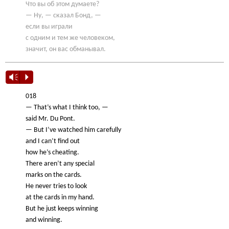
Что вы об этом думаете?
— Ну, — сказал Бонд, —
если вы играли
с одним и тем же человеком,
значит, он вас обманывал.
Vm
P
018
— That’s what I think too, —
said Mr. Du Pont.
— But I’ve watched him carefully
and I can’t find out
how he’s cheating.
There aren’t any special
marks on the cards.
He never tries to look
at the cards in my hand.
But he just keeps winning
and winning.