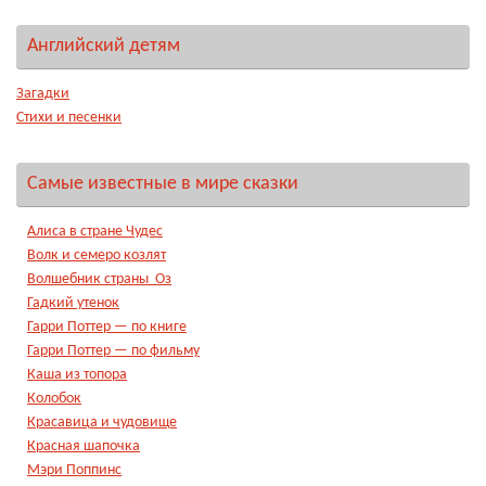
Английский детям
Загадки
Стихи и песенки
Самые известные в мире сказки
Алиса в стране Чудес
Волк и семеро козлят
Волшебник страны Оз
Гадкий утенок
Гарри Поттер — по книге
Гарри Поттер — по фильму
Каша из топора
Колобок
Красавица и чудовище
Красная шапочка
Мэри Поппинс