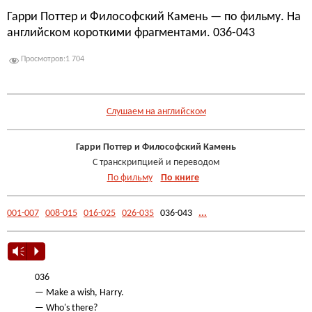
Гарри Поттер и Философский Камень — по фильму. На
английском короткими фрагментами. 036-043
Просмотров:
1 704
.
Слушаем на английском
Гарри Поттер и Философский Камень
С транскрипцией и переводом
По фильму
По книге
001-007
008-015
016-025
026-035
036-043
...
Vm
P
036
— Make a wish, Harry.
— Who's there?