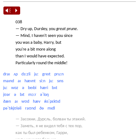
Vm
P
038
— Dry up, Dursley, you
great prune
.
— Mind, I haven't seen you since
you was a baby, Harry, but
you're a bit more along
than I would have expected.
Particularly round the middle!
draɪ ʌp dɜːzli juː greɪt pruːn
maɪnd aɪ hævnt siːn juː sɪns
juː wɒz ə beɪbi hæri bʌt
jʊər ə bɪt mɔːr əˈlɒŋ
ðæn aɪ wʊd hæv ɪksˈpɛktɪd
pəˈtɪkjʊləli raʊnd ðə mɪdl
— Засохни, Дурсль, болван ты этакий.
— Заметь, я не видел тебя с тех пор,
как ты был ребенком, Гарри,