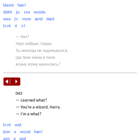
blaɪmi hæri
dɪdnt juː ɛvə wʌndə
weə jɔː mʌm ænd dæd
lɜːnt ɪt ɔːl
— Нет?
Черт побери, Гарри.
Ты никогда не задумывался,
где твои мама и папа
всему этому научились?
Vm
P
043
— Learned what?
— You're a wizard, Harry.
— I'm a what?
lɜːnt wɒt
jʊər ə wɪzəd hæri
aɪm ə wɒt