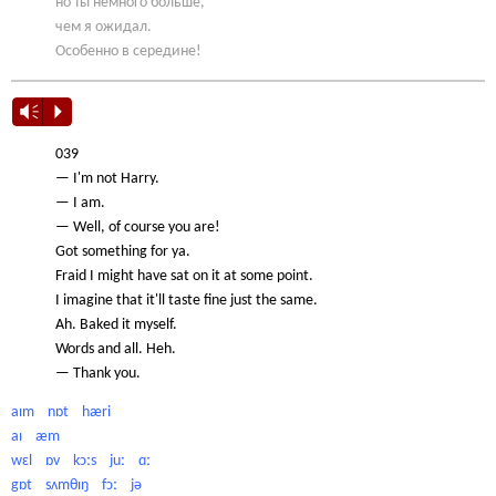
но ты немного больше,
чем я ожидал.
Особенно в середине!
Vm
P
039
— I'm not Harry.
— I am.
— Well, of course you are!
Got something for ya.
Fraid I might have sat on it at some point.
I imagine that it'll taste fine just the same.
Ah. Baked it myself.
Words and all. Heh.
— Thank you.
aɪm nɒt hæri
aɪ æm
wɛl ɒv kɔːs juː ɑː
gɒt sʌmθɪŋ fɔː jə