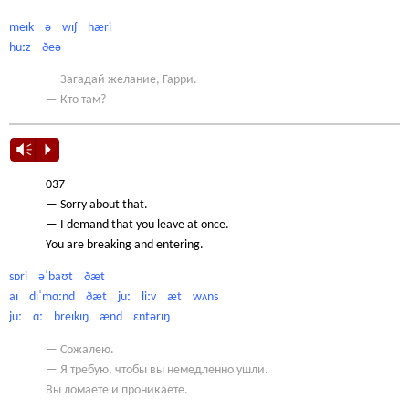
meɪk ə wɪʃ hæri
huːz ðeə
— Загадай желание, Гарри.
— Кто там?
Vm
P
037
— Sorry about that.
— I demand that you leave at once.
You are breaking and entering.
sɒri əˈbaʊt ðæt
aɪ dɪˈmɑːnd ðæt juː liːv æt wʌns
juː ɑː breɪkɪŋ ænd ɛntərɪŋ
— Сожалею.
— Я требую, чтобы вы немедленно ушли.
Вы ломаете и проникаете.