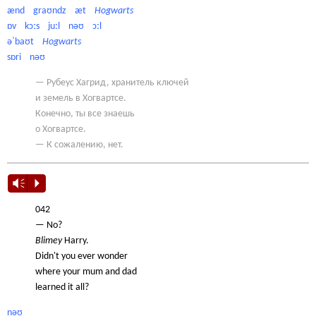
ænd graʊndz æt
Hogwarts
ɒv kɔːs juːl nəʊ ɔːl
əˈbaʊt
Hogwarts
sɒri nəʊ
— Рубеус Хагрид, хранитель ключей
и земель в Хогвартсе.
Конечно, ты все знаешь
о Хогвартсе.
— К сожалению, нет.
Vm
P
042
— No?
Blimey
Harry.
Didn't you ever wonder
where your mum and dad
learned it all?
nəʊ