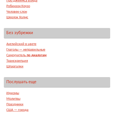
Про Джеймса Бонда
Робинзон Крузо
Человек-слон
Шерлок Холмс
Без зубрежки
Английский в цвете
Глаголы — неправильные
Самоучитель
по диалогам
Транскрипция
Шпаргалки
Послушать еще
Идиомы
Молитвы
Праздники
США — города