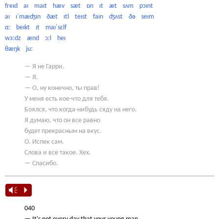
freɪd aɪ maɪt hæv sæt ɒn ɪt æt sʌm pɔɪnt
aɪ ɪˈmæʤɪn ðæt ɪtl teɪst faɪn ʤʌst ðə seɪm
ɑː beɪkt ɪt maɪˈsɛlf
wɜːdz ænd ɔːl heɪ
θæŋk juː
— Я не Гарри.
— Я.
— О, ну конечно, ты прав!
У меня есть кое-что для тебя.
Боялся, что когда-нибудь сяду на него.
Я думаю, что он все равно
будет прекрасным на вкус.
О. Испек сам.
Слова и все такое. Хех.
— Спасибо.
Vm
P
040