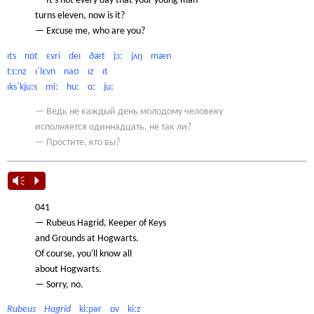
— It's not every day that your young man
turns eleven, now is it?
— Excuse me, who are you?
ɪts nɒt ɛvri deɪ ðæt jɔː jʌŋ mæn
tɜːnz ɪˈlɛvn naʊ ɪz ɪt
ɪksˈkjuːs miː huː ɑː juː
— Ведь не каждый день молодому человеку
исполняется одиннадцать, не так ли?
— Простите, кто вы?
Vm
P
041
— Rubeus Hagrid, Keeper of Keys
and Grounds at Hogwarts.
Of course, you'll know all
about Hogwarts.
— Sorry, no.
Rubeus Hagrid
kiːpər ɒv kiːz