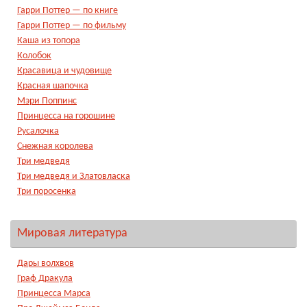
Гарри Поттер — по книге
Гарри Поттер — по фильму
Каша из топора
Колобок
Красавица и чудовище
Красная шапочка
Мэри Поппинс
Принцесса на горошине
Русалочка
Снежная королева
Три медведя
Три медведя и Златовласка
Три поросенка
Мировая литература
Дары волхвов
Граф Дракула
Принцесса Марса