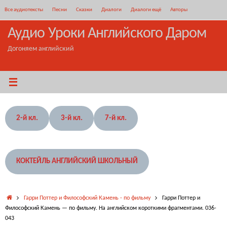
Перейти
Все аудиотексты
Песни
Сказки
Диалоги
Диалоги ещё
Авторы
к
содержимому
Аудио Уроки Английского Даром
Догоняем английский
2-й кл.
3-й кл.
7-й кл.
КОКТЕЙЛЬ АНГЛИЙСКИЙ ШКОЛЬНЫЙ
Главная
Гарри Поттер и Философский Камень - по фильму
Гарри Поттер и
Философский Камень — по фильму. На английском короткими фрагментами. 036-
043