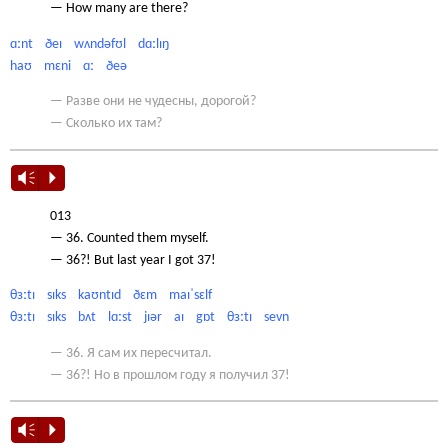
— How many are there?
ɑːnt ðeɪ wʌndəfʊl dɑːlɪŋ
haʊ mɛni ɑː ðeə
— Разве они не чудесны, дорогой?
— Сколько их там?
Vm
P
013
— 36. Counted them myself.
— 36?! But last year I got 37!
θɜːtɪ sɪks kaʊntɪd ðɛm maɪˈsɛlf
θɜːtɪ sɪks bʌt lɑːst jɪər aɪ gɒt θɜːtɪ sevn
— 36. Я сам их пересчитал.
— 36?! Но в прошлом году я получил 37!
Vm
P