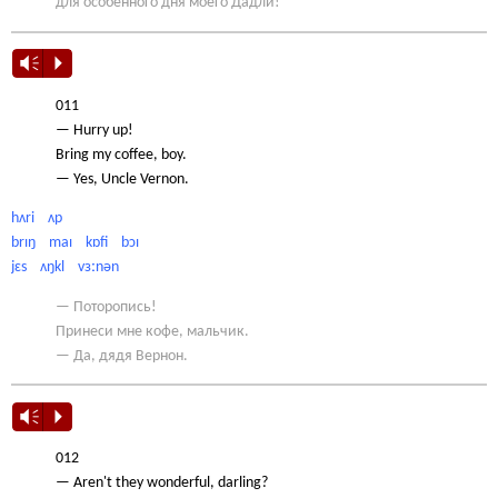
для особенного дня моего Дадли!
Vm
P
011
— Hurry up!
Bring my coffee, boy.
— Yes, Uncle Vernon.
hʌri ʌp
brɪŋ maɪ kɒfi bɔɪ
jɛs ʌŋkl vɜːnən
— Поторопись!
Принеси мне кофе, мальчик.
— Да, дядя Вернон.
Vm
P
012
— Aren't they wonderful, darling?