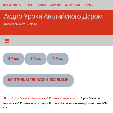
Перейти
Все аудиотексты
Песни
Сказки
Диалоги
Диалоги ещё
Авторы
к
содержимому
Аудио Уроки Английского Даром
Догоняем английский
2-й кл.
3-й кл.
7-й кл.
КОКТЕЙЛЬ АНГЛИЙСКИЙ ШКОЛЬНЫЙ
Главная
Гарри Поттер и Философский Камень - по фильму
Гарри Поттер и
Философский Камень — по фильму. На английском короткими фрагментами. 008-
015