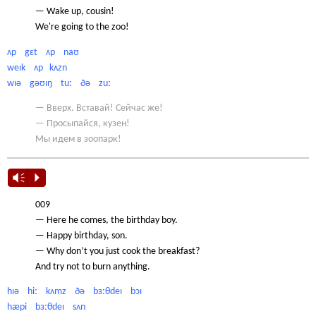
— Wake up, cousin!
We're going to the zoo!
ʌp gɛt ʌp naʊ
weɪk ʌp kʌzn
wɪə gəʊɪŋ tuː ðə zuː
— Вверх. Вставай! Сейчас же!
— Просыпайся, кузен!
Мы идем в зоопарк!
Vm
P
009
— Here he comes, the birthday boy.
— Happy birthday, son.
— Why don’t you just cook the breakfast?
And try not to burn anything.
hɪə hiː kʌmz ðə bɜːθdeɪ bɔɪ
hæpi bɜːθdeɪ sʌn