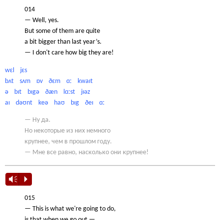
014
— Well, yes.
But some of them are quite
a bit bigger than last year’s.
— I don't care how big they are!
wɛl jɛs
bʌt sʌm ɒv ðɛm ɑː kwaɪt
ə bɪt bɪgə ðæn lɑːst jɪəz
aɪ dəʊnt keə haʊ bɪg ðeɪ ɑː
— Ну да.
Но некоторые из них немного
крупнее, чем в прошлом году.
— Мне все равно, насколько они крупнее!
Vm
P
015
— This is what we're going to do,
is that when we go out —