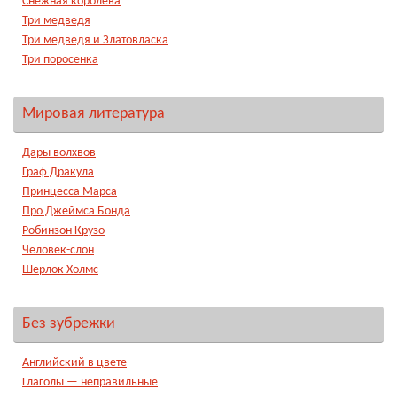
Снежная королева
Три медведя
Три медведя и Златовласка
Три поросенка
Мировая литература
Дары волхвов
Граф Дракула
Принцесса Марса
Про Джеймса Бонда
Робинзон Крузо
Человек-слон
Шерлок Холмс
Без зубрежки
Английский в цвете
Глаголы — неправильные