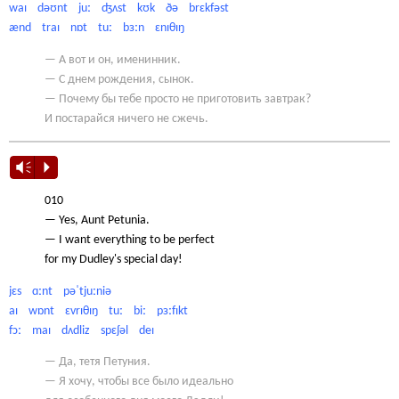
waɪ dəʊnt juː ʤʌst kʊk ðə brɛkfəst
ænd traɪ nɒt tuː bɜːn ɛnɪθɪŋ
— А вот и он, именинник.
— С днем рождения, сынок.
— Почему бы тебе просто не приготовить завтрак?
И постарайся ничего не сжечь.
Vm
P
010
— Yes, Aunt Petunia.
— I want everything to be perfect
for my Dudley's special day!
jɛs ɑːnt pəˈtjuːniə
aɪ wɒnt ɛvrɪθɪŋ tuː biː pɜːfɪkt
fɔː maɪ dʌdliz spɛʃəl deɪ
— Да, тетя Петуния.
— Я хочу, чтобы все было идеально