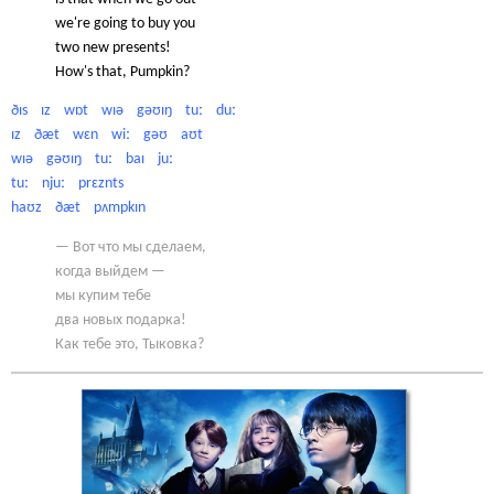
we're going to buy you
two new presents!
How's that, Pumpkin?
ðɪs ɪz wɒt wɪə gəʊɪŋ tuː duː
ɪz ðæt wɛn wiː gəʊ aʊt
wɪə gəʊɪŋ tuː baɪ juː
tuː njuː prɛznts
haʊz ðæt pʌmpkɪn
— Вот что мы сделаем,
когда выйдем —
мы купим тебе
два новых подарка!
Как тебе это, Тыковка?