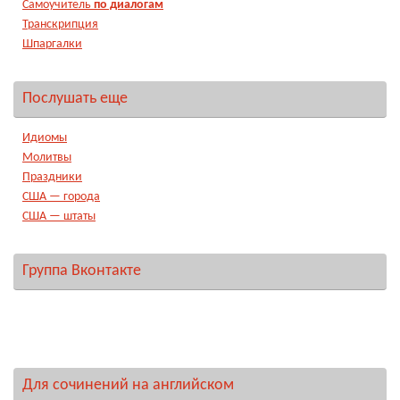
Самоучитель
по диалогам
Транскрипция
Шпаргалки
Послушать еще
Идиомы
Молитвы
Праздники
США — города
США — штаты
Группа Вконтакте
Для сочинений на английском