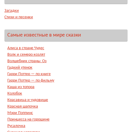
Загадки
Стихи и песенки
Самые известные в мире сказки
Алиса в стране Чудес
Волк и семеро козлят
Волшебник страны Оз
Гадкий утенок
Гарри Поттер — по книге
Гарри Поттер — по фильму
Каша из топора
Колобок
Красавица и чудовище
Красная шапочка
Мэри Поппинс
Принцесса на горошине
Русалочка