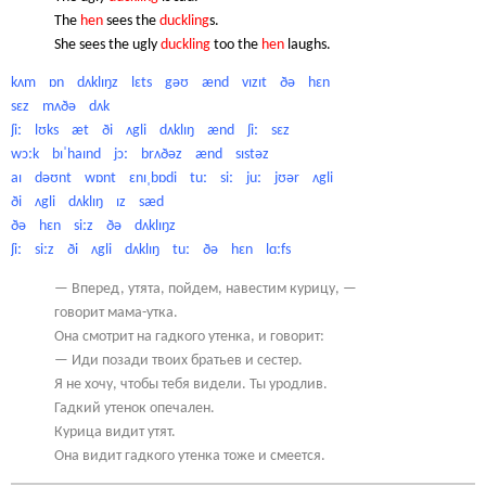
The
hen
sees the
duckling
s.
She sees the ugly
duckling
too the
hen
laughs.
kʌm
ɒn
dʌklɪŋz
lɛts
gəʊ
ænd
vɪzɪt
ðə
hɛn
sɛz
mʌðə
dʌk
ʃiː
lʊks
æt
ði
ʌgli
dʌklɪŋ
ænd
ʃiː
sɛz
wɔːk
bɪˈhaɪnd
jɔː
brʌðəz
ænd
sɪstəz
aɪ
dəʊnt
wɒnt
ɛnɪˌbɒdi
tuː
siː
juː
jʊə
r
ʌgli
ði
ʌgli
dʌklɪŋ
ɪz
sæd
ðə
hɛn
siːz
ðə
dʌklɪŋz
ʃiː
siːz
ði
ʌgli
dʌklɪŋ
tuː
ðə
hɛn
lɑːfs
— Вперед, утята, пойдем, навестим курицу, —
говорит мама-утка.
Она смотрит на гадкого утенка, и говорит:
— Иди позади твоих братьев и сестер.
Я не хочу, чтобы тебя видели. Ты уродлив.
Гадкий утенок опечален.
Курица видит утят.
Она видит гадкого утенка тоже и смеется.