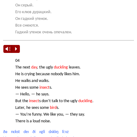
Он серый.
Его клюв дурацкий.
Он гадкий утенок.
Все смеются.
Гадкий утенок очень опечален.
Vm
P
04
The next
day
, the ugly
duckling
leaves.
He is crying because nobody likes him.
He walks and walks.
He sees some
insect
s.
— Hello, — he says.
But the
insect
s don’t talk to the ugly
duckling
.
Later, he sees some
bird
s.
— You’re funny. We like you, — they say.
There is a loud noise.
ðə
nɛkst
deɪ
ði
ʌgli
dʌklɪŋ
liːvz