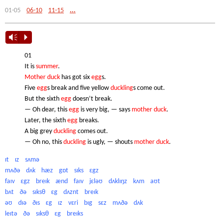
01-05
06-10
11-15
...
Vm
P
01
It is
summer
.
Mother
duck
has got six
egg
s.
Five
egg
s break and five yellow
duckling
s come out.
But the sixth
egg
doesn’t break.
— Oh dear, this
egg
is very big, — says
mother
duck
.
Later, the sixth
egg
breaks.
A big grey
duckling
comes out.
— Oh no, this
duckling
is ugly, — shouts
mother
duck
.
ɪt
ɪz
sʌmə
mʌðə
dʌk
hæz
gɒt
sɪks
ɛgz
faɪv
ɛgz
breɪk
ænd
faɪv
jɛləʊ
dʌklɪŋz
kʌm
aʊt
bʌt
ðə
sɪksθ
ɛg
dʌznt
breɪk
əʊ
dɪə
ðɪs
ɛg
ɪz
vɛri
bɪg
sɛz
mʌðə
dʌk
leɪtə
ðə
sɪksθ
ɛg
breɪks