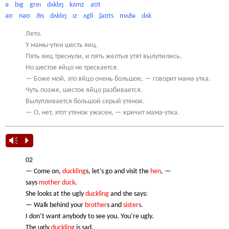
ə
bɪg
greɪ
dʌklɪŋ
kʌmz
aʊt
əʊ
nəʊ
ðɪs
dʌklɪŋ
ɪz
ʌgli
ʃaʊts
mʌðə
dʌk
Лето.
У мамы-утки шесть яиц.
Пять яиц треснули, и пять желтых утят вылупились.
Но шестое яйцо не трескается.
— Боже мой, это яйцо очень большое, — говорит мама утка.
Чуть позже, шестое яйцо разбивается.
Вылупливается большой серый утенок.
— О, нет, этот утенок ужасен, — кричит мама-утка.
Vm
P
02
— Come on,
duckling
s, let’s go and visit the
hen
, —
says
mother
duck
.
She looks at the ugly
duckling
and she says:
— Walk behind your
brother
s and
sister
s
.
I don’t want anybody to see you. You’re ugly.
The ugly
duckling
is sad.