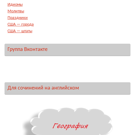
Идиомы
Молитвы
Праздники
США — города
США — штаты
Группа Вконтакте
Для сочинений на английском