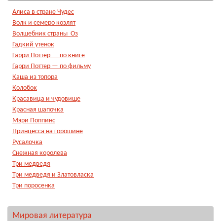
Алиса в стране Чудес
Волк и семеро козлят
Волшебник страны Оз
Гадкий утенок
Гарри Поттер — по книге
Гарри Поттер — по фильму
Каша из топора
Колобок
Красавица и чудовище
Красная шапочка
Мэри Поппинс
Принцесса на горошине
Русалочка
Снежная королева
Три медведя
Три медведя и Златовласка
Три поросенка
Мировая литература