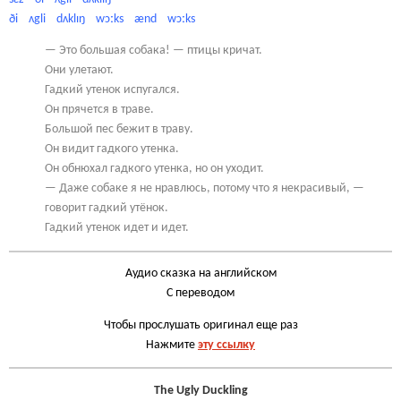
ði
ʌgli
dʌklɪŋ
wɔːks
ænd
wɔːks
— Это большая собака! — птицы кричат.
Они улетают.
Гадкий утенок испугался.
Он прячется в траве.
Большой пес бежит в траву.
Он видит гадкого утенка.
Он обнюхал гадкого утенка, но он уходит.
— Даже собаке я не нравлюсь, потому что я некрасивый, —
говорит гадкий утёнок.
Гадкий утенок идет и идет.
Аудио сказка на английском
С переводом
Чтобы прослушать оригинал еще раз
Нажмите
эту ссылку
The Ugly Duckling