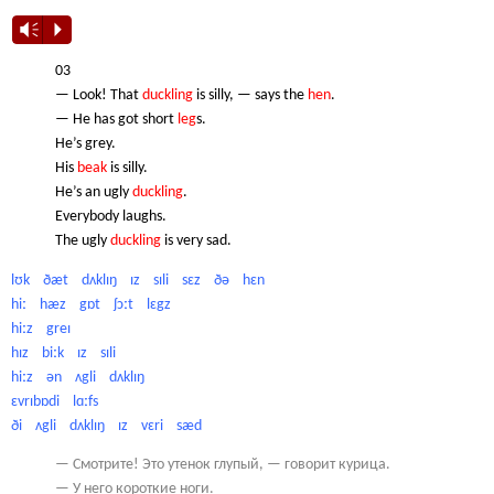
Vm
P
03
— Look! That
duckling
is silly, — says the
hen
.
— He has got short
leg
s.
He’s grey.
His
beak
is silly.
He’s an ugly
duckling
.
Everybody laughs.
The ugly
duckling
is very sad.
lʊk
ðæt
dʌklɪŋ
ɪz
sɪli
sɛz
ðə
hɛn
hiː
hæz
gɒt
ʃɔːt
lɛgz
hiːz
greɪ
hɪz
biːk
ɪz
sɪli
hiːz
ən
ʌgli
dʌklɪŋ
ɛvrɪbɒdi
lɑːfs
ði
ʌgli
dʌklɪŋ
ɪz
vɛri
sæd
— Смотрите! Это утенок глупый, — говорит курица.
— У него короткие ноги.