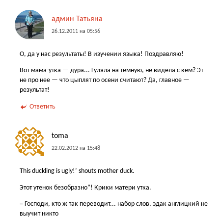
админ Татьяна
26.12.2011 на 05:56
О, да у нас результаты! В изучении языка! Поздравляю!
Вот мама-утка — дура... Гуляла на темную, не видела с кем? Эт
не про нее — что цыплят по осени считают? Да, главное —
результат!
Ответить
toma
22.02.2012 на 15:48
This duckling is ugly!’ shouts mother duck.
Этот утенок безобразно”! Крики матери утка.
= Господи, кто ж так переводит... набор слов, эдак англицкий не
выучит никто