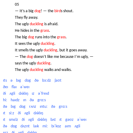
05
— It’s a big
dog
! — the
bird
s shout.
They fly away.
The ugly
duckling
is afraid.
He hides in the
grass
.
The big
dog
runs into the
grass
.
It sees the ugly
duckling
.
It smells the ugly
duckling
, but it goes away.
— The
dog
doesn’t like me because I’m ugly, —
says the ugly
duckling
.
The ugly
duckling
walks and walks.
ɪts
ə
bɪg
dɒg
ðə
bɜːdz
ʃaʊt
ðeɪ
flaɪ
əˈweɪ
ði
ʌgli
dʌklɪŋ
ɪz
əˈfreɪd
hiː
haɪdz
ɪn
ðə
grɑːs
ðə
bɪg
dɒg
rʌnz
ɪntuː
ðə
grɑːs
ɪt
siːz
ði
ʌgli
dʌklɪŋ
ɪt
smɛlz
ði
ʌgli
dʌklɪŋ
bʌt
ɪt
gəʊz
əˈweɪ
ðə
dɒg
dʌznt
laɪk
miː
bɪˈkɒz
aɪm
ʌgli
sɛz
ði
ʌgli
dʌklɪŋ