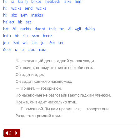
hiː
ɪz
kraɪɪŋ
bɪˈkɒz
nəʊbədi
laɪks
hɪm
hiː
wɔːks
ænd
wɔːks
hiː
siːz
sʌm
ɪnsɛkts
hɛˈləʊ
hiː
sɛz
bʌt
ði
ɪnsɛkts
dəʊnt
tɔːk
tuː
ði
ʌgli
dʌklɪŋ
leɪtə
hiː
siːz
sʌm
bɜːdz
jʊə
fʌni
wiː
laɪk
juː
ðeɪ
seɪ
ðeə
r
ɪz
ə
laʊd
nɔɪz
На следующий день, гадкий утенок уходит.
Он плачет, потому что никто не любит его.
Он идет и идет.
Он видит каких-то насекомых.
— Привет, — говорит он.
Но насекомые не разговаривают с гадким утенком.
Позже, он видит несколько птиц.
— Ты смешной. Ты нам нравишься, — говорят они.
Раздается громкий шум.
Vm
P