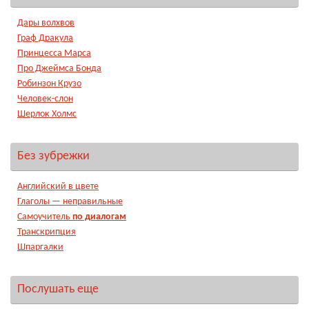
Дары волхвов
Граф Дракула
Принцесса Марса
Про Джеймса Бонда
Робинзон Крузо
Человек-слон
Шерлок Холмс
Без зубрежки
Английский в цвете
Глаголы — неправильные
Самоучитель
по диалогам
Транскрипция
Шпаргалки
Послушать еще