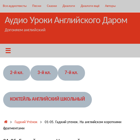
Перейти
Все аудиотексты
Песни
Сказки
Диалоги
Диалоги ещё
Авторы
к
содержимому
Аудио Уроки Английского Даром
Догоняем английский
2-й кл.
3-й кл.
7-й кл.
КОКТЕЙЛЬ АНГЛИЙСКИЙ ШКОЛЬНЫЙ
Главная
Гадкий Утёнок
01-05. Гадкий утенок. На английском короткими
фрагментами