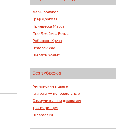
Дары волхвов
Граф Дракула
Принцесса Марса
Про Джеймса Бонда
Робинзон Крузо
Человек-слон
Шерлок Холмс
Без зубрежки
Английский в цвете
Глаголы — неправильные
Самоучитель
по диалогам
Транскрипция
Шпаргалки