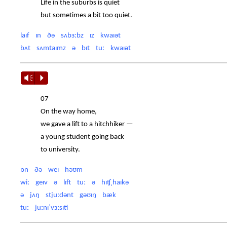
Life in the suburbs is quiet
but sometimes a bit too quiet.
laɪf ɪn ðə sʌbɜːbz ɪz kwaɪət
bʌt sʌmtaɪmz ə bɪt tuː kwaɪət
Vm
P
07
On the way home,
we gave a lift to a hitchhiker —
a young student going back
to university.
ɒn ðə weɪ həʊm
wiː geɪv ə lɪft tuː ə hɪʧˌhaɪkə
ə jʌŋ stjuːdənt gəʊɪŋ bæk
tuː juːnɪˈvɜːsɪti