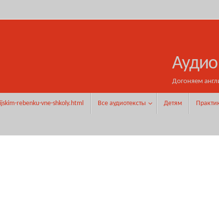
Аудио
Догоняем англ
ijskim-rebenku-vne-shkoly.html
Все аудиотексты
Детям
Практи