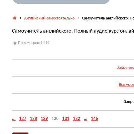
Главная
Английский самостоятельно
Самоучитель английского. По
Самоучитель английского. Полный аудио курс онлай
Просмотров:
1 491
Закрепле
Все уро
Закр
...
127
128
129
130
131
132
...
146