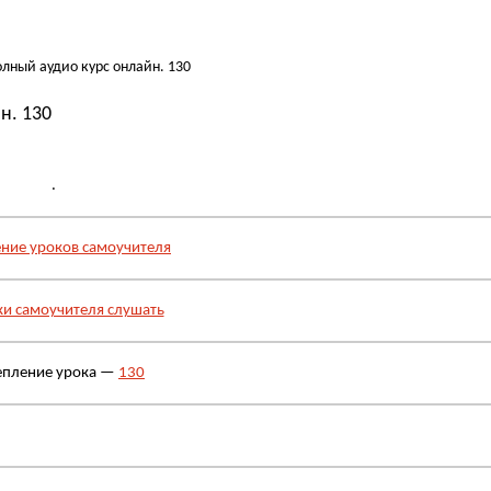
лный аудио курс онлайн. 130
н. 130
.
ние уроков самоучителя
ки самоучителя слушать
епление урока —
130