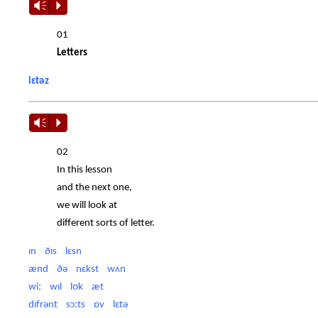
Vm
P
01
Letters
lɛtəz
Vm
P
02
In this lesson
and the next one,
we will look at
different sorts of letter.
ɪn ðɪs lɛsn
ænd ðə nɛkst wʌn
wiː wɪl lʊk æt
dɪfrənt sɔːts ɒv lɛtə