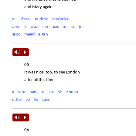
and Mary again.
wiː θʌrəli ɪnˈʤɔɪd aʊəˈsɛlvz
ænd ɪt wɒz səʊ naɪs tuː siː juː
ænd meəri əˈgɛn
Vm
P
05
It was nice, too, to see London
after all this time.
ɪt wɒz naɪs tuː tuː siː lʌndən
ɑːftər ɔːl ðɪs taɪm
Vm
P
06