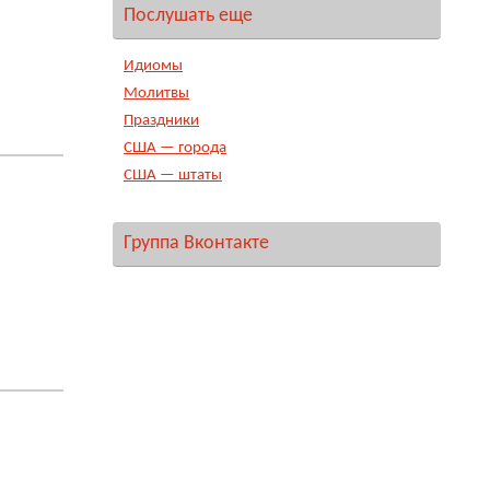
Послушать еще
Идиомы
Молитвы
Праздники
США — города
США — штаты
Группа Вконтакте