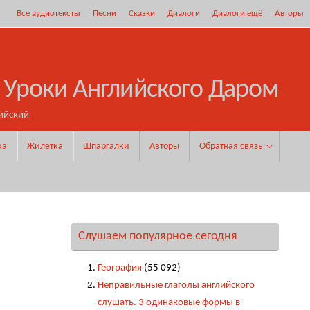
Все аудиотексты
Песни
Сказки
Диалоги
Диалоги ещё
Авторы
 Уроки Английского Даром
ийский
ка
Жилетка
Шпаргалки
Авторы
Обратная связь
Слушаем популярное сегодня
География
(55 092)
Неправильные глаголы английского
слушать. 3 одинаковые формы в