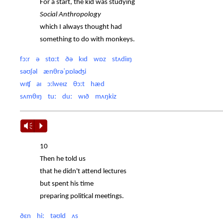
For a start, the kid was studying
Social Anthropology
which I always thought had
something to do with monkeys.
fɔːr ə stɑːt ðə kɪd wɒz stʌdiɪŋ
səʊʃəl ænθrəˈpɒləʤi
wɪʧ aɪ ɔːlweɪz θɔːt hæd
sʌmθɪŋ tuː duː wɪð mʌŋkiz
Vm
P
10
Then he told us
that he didn't attend lectures
but spent his time
preparing political meetings.
ðɛn hiː təʊld ʌs