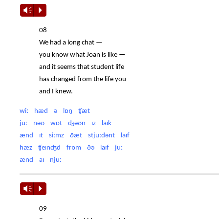
Vm
P
08
We had a long chat —
you know what Joan is like —
and it seems that student life
has changed from the life you
and I knew.
wiː hæd ə lɒŋ ʧæt
juː nəʊ wɒt ʤəʊn ɪz laɪk
ænd ɪt siːmz ðæt stjuːdənt laɪf
hæz ʧeɪnʤd frɒm ðə laɪf juː
ænd aɪ njuː
Vm
P
09