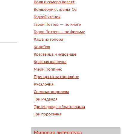
Волк и семеро козлят
Волшебник страны Оз
Гадкий утенок
Гарри Поттер — по книге
Гарри Поттер — по фильму
Каша из топора
Колобок
Красавица и чудовище
Красная шапочка
Мэри Поппинс
Принцесса на горошине
Русалочка
Снежная королева
Три медведя
Три медведя и Златовласка
Три поросенка
Мировая литература