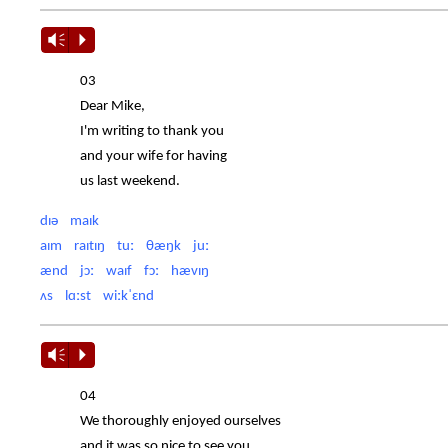
Vm
P
03
Dear Mike,
I'm writing to thank you
and your wife for having
us last weekend.
dɪə maɪk
aɪm raɪtɪŋ tuː θæŋk juː
ænd jɔː waɪf fɔː hævɪŋ
ʌs lɑːst wiːkˈɛnd
Vm
P
04
We thoroughly enjoyed ourselves
and it was so nice to see you