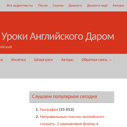
Все аудиотексты
Песни
Сказки
Диалоги
Диалоги ещё
Авторы
 Уроки Английского Даром
ийский
ка
Жилетка
Шпаргалки
Авторы
Обратная связь
Слушаем популярное сегодня
География
(55 053)
Неправильные глаголы английского
слушать. 3 одинаковые формы в