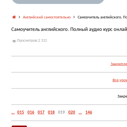
Главная
Английский самостоятельно
Самоучитель английского. По
Самоучитель английского. Полный аудио курс онлай
Просмотров:
2 312
Закрепле
Все уро
Закр
...
015
016
017
018
019
020
...
146