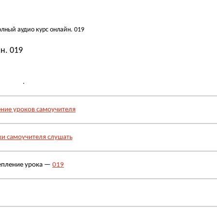
лный аудио курс онлайн. 019
н. 019
.
ние уроков самоучителя
ки самоучителя слушать
епление урока —
019