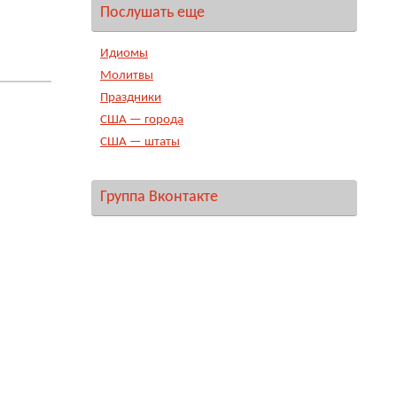
Послушать еще
Идиомы
Молитвы
Праздники
США — города
США — штаты
Группа Вконтакте