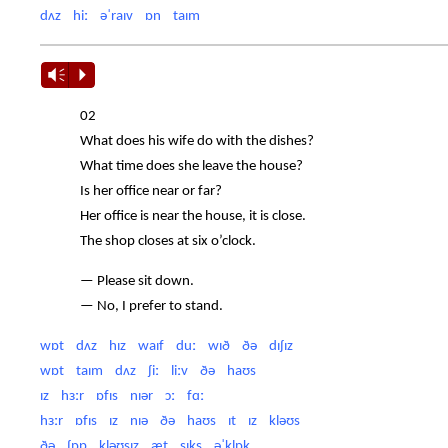
dʌz hiː əˈraɪv ɒn taɪm
Vm
P
02
What does his wife do with the dishes?
What time does she leave the house?
Is her office near or far?
Her office is near the house, it is close.
The shop closes at six o’clock.
— Please sit down.
— No, I prefer to stand.
wɒt dʌz hɪz waɪf duː wɪð ðə dɪʃɪz
wɒt taɪm dʌz ʃiː liːv ðə haʊs
ɪz hɜːr ɒfɪs nɪər ɔː fɑː
hɜːr ɒfɪs ɪz nɪə ðə haʊs ɪt ɪz kləʊs
ðə ʃɒp kləʊsɪz æt sɪks əˈklɒk