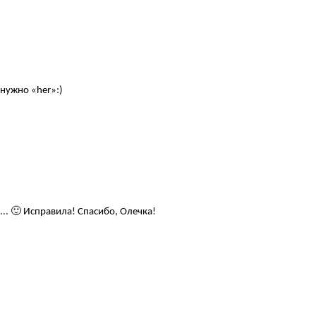
 нужно «her»:)
и... 🙂 Исправила! Спасибо, Олечка!