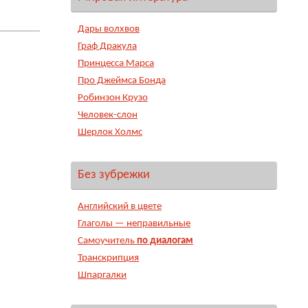
Дары волхвов
Граф Дракула
Принцесса Марса
Про Джеймса Бонда
Робинзон Крузо
Человек-слон
Шерлок Холмс
Без зубрежки
Английский в цвете
Глаголы — неправильные
Самоучитель
по диалогам
Транскрипция
Шпаргалки