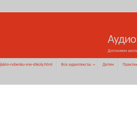
Аудио
Догоняем англ
ijskim-rebenku-vne-shkoly.html
Все аудиотексты
Детям
Практи