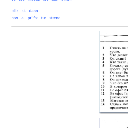
pliːz sɪt daʊn
nəʊ aɪ priˈfɜː tuː stænd