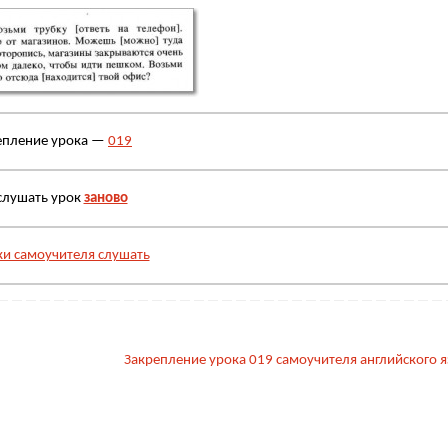
епление урока —
019
слушать урок
заново
ки самоучителя слушать
Закрепление урока 019 самоучителя английского 