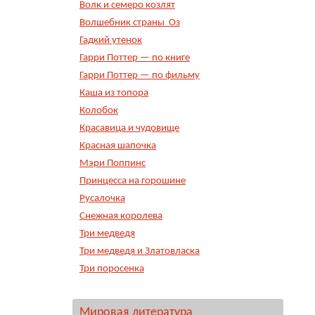
Волк и семеро козлят
Волшебник страны Оз
Гадкий утенок
Гарри Поттер — по книге
Гарри Поттер — по фильму
Каша из топора
Колобок
Красавица и чудовище
Красная шапочка
Мэри Поппинс
Принцесса на горошине
Русалочка
Снежная королева
Три медведя
Три медведя и Златовласка
Три поросенка
Мировая литература