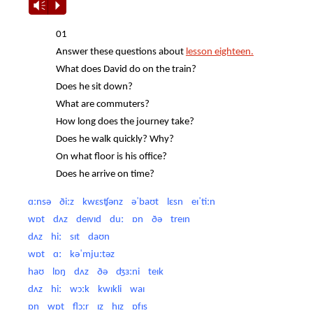
Vm
P
01
Answer these questions about
lesson eighteen.
What does David do on the train?
Does he sit down?
What are commuters?
How long does the journey take?
Does he walk quickly? Why?
On what floor is his office?
Does he arrive on time?
ɑːnsə ðiːz kwɛsʧənz əˈbaʊt lɛsn eɪˈtiːn
wɒt dʌz deɪvɪd duː ɒn ðə treɪn
dʌz hiː sɪt daʊn
wɒt ɑː kəˈmjuːtəz
haʊ lɒŋ dʌz ðə ʤɜːni teɪk
dʌz hiː wɔːk kwɪkli waɪ
ɒn wɒt flɔːr ɪz hɪz ɒfɪs