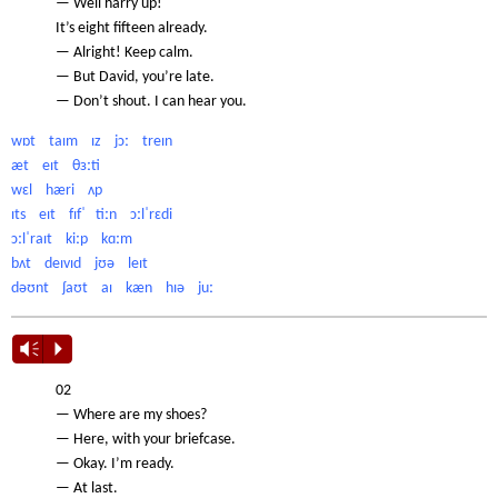
— Well harry up!
It’s eight fifteen already.
— Alright! Keep calm.
— But David, you’re late.
— Don’t shout. I can hear you.
wɒt taɪm ɪz jɔː treɪn
æt eɪt θɜːti
wɛl hæri ʌp
ɪts eɪt fɪfˈ tiːn ɔːlˈrɛdi
ɔːlˈraɪt kiːp kɑːm
bʌt deɪvɪd jʊə leɪt
dəʊnt ʃaʊt aɪ kæn hɪə juː
Vm
P
02
— Where are my shoes?
— Here, with your briefcase.
— Okay. I’m ready.
— At last.