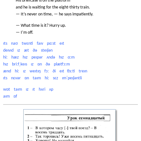
His briefcase is on the platform
and he is waiting for the eight-thirty train.
— It’s never on time, — he says impatiently.
— What time is it? Hurry up.
— I’m off.
ɪts naʊ twɛnti faɪv pɑːst eɪt
deɪvɪd ɪz æt ðə steɪʃən
hiː hæz hɪz peɪpər ʌndə hɪz ɑːm
hɪz briːfˌkeɪs ɪz ɒn ðə plætfɔːm
ænd hiː ɪz weɪtɪŋ fɔː ði eɪt θɜːti treɪn
ɪts nɛvər ɒn taɪm hiː sɛz ɪmˈpeɪʃəntli
wɒt taɪm ɪz ɪt hʌri ʌp
aɪm ɒf