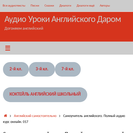
Перейти
Все аудиотексты
Песни
Сказки
Диалоги
Диалоги ещё
Авторы
к
содержимому
Аудио Уроки Английского Даром
Догоняем английский
2-й кл.
3-й кл.
7-й кл.
КОКТЕЙЛЬ АНГЛИЙСКИЙ ШКОЛЬНЫЙ
Главная
Английский самостоятельно
Самоучитель английского. Полный аудио
курс онлайн. 017