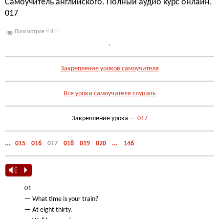
Самоучитель английского. Полный аудио курс онлайн.
017
Просмотров:
4 811
.
Закрепление уроков самоучителя
Все уроки самоучителя слушать
Закрепление урока —
017
...
015
016
017
018
019
020
...
146
Vm
P
01
— What time is your train?
— At eight thirty.