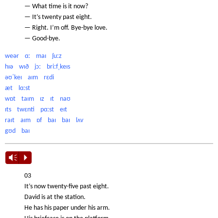
— What time is it now?
— It’s twenty past eight.
— Right. I’m off. Bye-bye love.
— Good-bye.
weər ɑː maɪ ʃuːz
hɪə wɪð jɔː briːfˌkeɪs
əʊˈkeɪ aɪm rɛdi
æt lɑːst
wɒt taɪm ɪz ɪt naʊ
ɪts twɛnti pɑːst eɪt
raɪt aɪm ɒf baɪ baɪ lʌv
gʊd baɪ
Vm
P
03
It’s now twenty-five past eight.
David is at the station.
He has his paper under his arm.