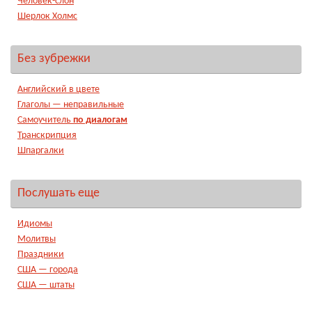
Человек-слон
Шерлок Холмс
Без зубрежки
Английский в цвете
Глаголы — неправильные
Самоучитель
по диалогам
Транскрипция
Шпаргалки
Послушать еще
Идиомы
Молитвы
Праздники
США — города
США — штаты