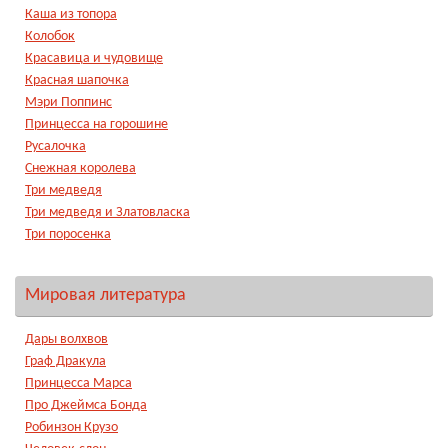
Каша из топора
Колобок
Красавица и чудовище
Красная шапочка
Мэри Поппинс
Принцесса на горошине
Русалочка
Снежная королева
Три медведя
Три медведя и Златовласка
Три поросенка
Мировая литература
Дары волхвов
Граф Дракула
Принцесса Марса
Про Джеймса Бонда
Робинзон Крузо