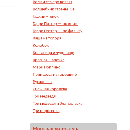
Волк и семеро козлят
Волшебник страны Оз
Гадкий утенок
Гарри Поттер — по книге
Гарри Поттер — по фильму
Каша из топора
Колобок
Красавица и чудовище
Красная шапочка
Мэри Поппинс
Принцесса на горошине
Русалочка
Снежная королева
Три медведя
Три медведя и Златовласка
Три поросенка
Мировая литература