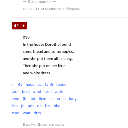
— До свидания, —
сказали три маленьких Жевуна.
Vm
P
038
In the house Dorothy found
some bread and some apples,
and she put them all in a bag.
Then she put on her blue
and white dress.
ɪn ðə haʊs dɔːr (ə)θi faʊnd
sʌm brɛd ænd sʌm æplz
ænd ʃiː pʊt ðɛm ɔːl ɪn ə bæg
ðɛn ʃiː pʊt ɒn hɜː bluː
ænd waɪt drɛs
В доме, Дороти нашла