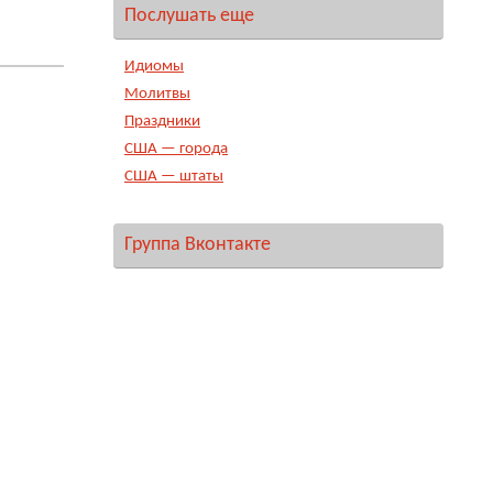
Послушать еще
Идиомы
Молитвы
Праздники
США — города
США — штаты
Группа Вконтакте