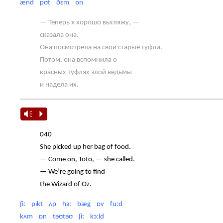
ænd pʊt ðɛm ɒn
— Теперь я хорошо выгляжу, —
сказала она.
Она посмотрела на свои старые туфли.
Потом, она вспомнила о
красных туфлях злой ведьмы
и надела их.
Vm
P
040
She picked up her bag of food.
— Come on, Toto, — she called.
— We’re going to find
the Wizard of Oz.
ʃiː pɪkt ʌp hɜː bæg ɒv fuːd
kʌm ɒn təʊtəʊ ʃiː kɔːld