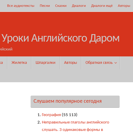
Все аудиотексты
Песни
Сказки
Диалоги
Диалоги ещё
Авторы
 Уроки Английского Даром
ийский
ка
Жилетка
Шпаргалки
Авторы
Обратная связь
Слушаем популярное сегодня
География
(55 113)
Неправильные глаголы английского
слушать. 3 одинаковые формы в