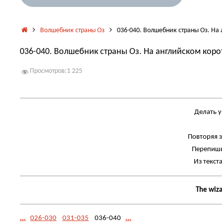
Главная
Волшебник страны Оз
036-040. Волшебник страны Оз. На
036-040. Волшебник страны Оз. На английском кор
Просмотров:
1 225
Делать у
Повторяя з
Перепиши
Из текст
The wiza
...
026-030
031-035
036-040
...