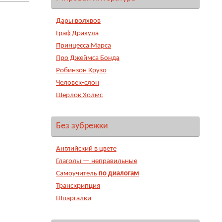
Дары волхвов
Граф Дракула
Принцесса Марса
Про Джеймса Бонда
Робинзон Крузо
Человек-слон
Шерлок Холмс
Без зубрежки
Английский в цвете
Глаголы — неправильные
Самоучитель
по диалогам
Транскрипция
Шпаргалки