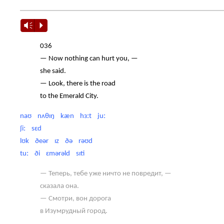
Vm
P
036
— Now nothing can hurt you, —
she said.
— Look, there is the road
to the Emerald City.
naʊ nʌθɪŋ kæn hɜːt juː
ʃiː sɛd
lʊk ðeər ɪz ðə rəʊd
tuː ði ɛmərəld sɪti
— Теперь, тебе уже ничто не повредит, —
сказала она.
— Смотри, вон дорога
в Изумрудный город.