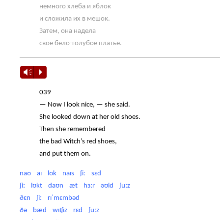
немного хлеба и яблок
и сложила их в мешок.
Затем, она надела
свое бело-голубое платье.
Vm
P
039
— Now I look nice, — she said.
She looked down at her old shoes.
Then she remembered
the bad Witch’s red shoes,
and put them on.
naʊ aɪ lʊk naɪs ʃiː sɛd
ʃiː lʊkt daʊn æt hɜːr əʊld ʃuːz
ðɛn ʃiː rɪˈmɛmbəd
ðə bæd wɪʧɪz rɛd ʃuːz