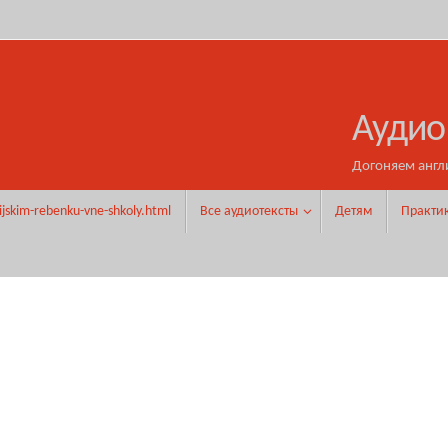
Аудио
Догоняем англ
ijskim-rebenku-vne-shkoly.html
Все аудиотексты
Детям
Практи