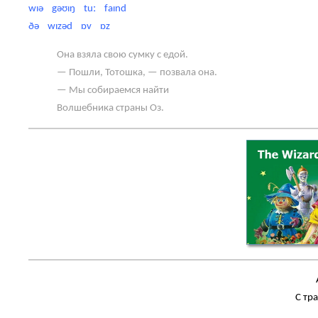
wɪə gəʊɪŋ tuː faɪnd
ðə wɪzəd ɒv ɒz
Она взяла свою сумку с едой.
— Пошли, Тотошка, — позвала она.
— Мы собираемся найти
Волшебника страны Оз.
С тр