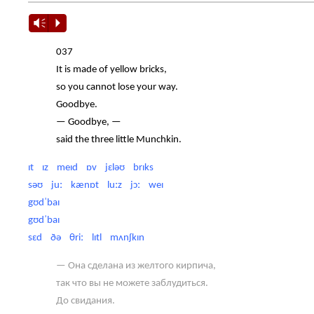
Vm
P
037
It is made of yellow bricks,
so you cannot lose your way.
Goodbye.
— Goodbye, —
said the three little Munchkin.
ɪt ɪz meɪd ɒv jɛləʊ brɪks
səʊ juː kænɒt luːz jɔː weɪ
gʊdˈbaɪ
gʊdˈbaɪ
sɛd ðə θriː lɪtl mʌnʃkɪn
— Она сделана из желтого кирпича,
так что вы не можете заблудиться.
До свидания.