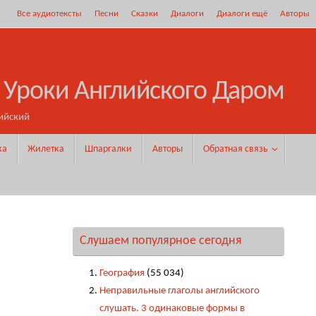
Все аудиотексты
Песни
Сказки
Диалоги
Диалоги ещё
Авторы
 Уроки Английского Даром
ийский
ка
Жилетка
Шпаргалки
Авторы
Обратная связь
Слушаем популярное сегодня
География
(55 034)
Неправильные глаголы английского
слушать. 3 одинаковые формы в