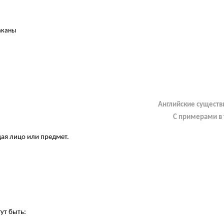
аканы
Английские существ
С примерами в 
ая лицо или предмет.
ут быть: