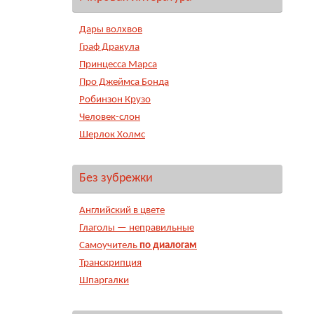
Дары волхвов
Граф Дракула
Принцесса Марса
Про Джеймса Бонда
Робинзон Крузо
Человек-слон
Шерлок Холмс
Без зубрежки
Английский в цвете
Глаголы — неправильные
Самоучитель
по диалогам
Транскрипция
Шпаргалки