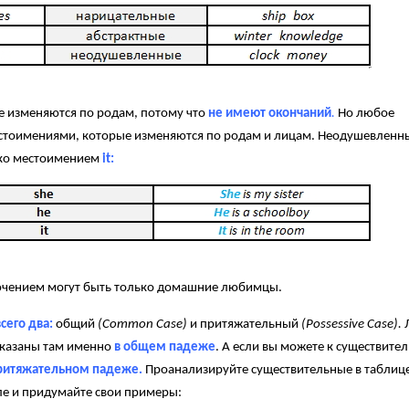
не изменяются по родам, потому что
не имеют окончаний
.
Но любое
естоимениями, которые изменяются по родам и лицам. Неодушевленн
ько местоимением
it:
чением могут быть только домашние любимцы.
сего два:
общий
(Common Case)
и притяжательный
(Possessive Case).
оказаны там именно
в общем падеже
. А если вы можете к существите
ритяжательном падеже.
Проанализируйте существительные в таблице
е и придумайте свои примеры: