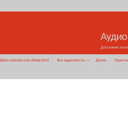
Аудио
Догоняем англ
ijskim-rebenku-vne-shkoly.html
Все аудиотексты
Детям
Практи