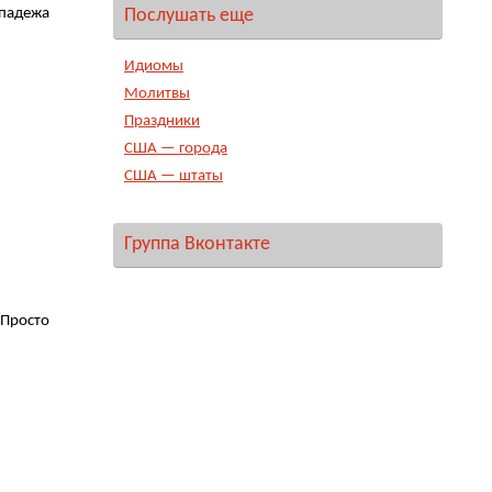
Послушать еще
 падежа
Идиомы
Молитвы
Праздники
США — города
США — штаты
Группа Вконтакте
 Просто