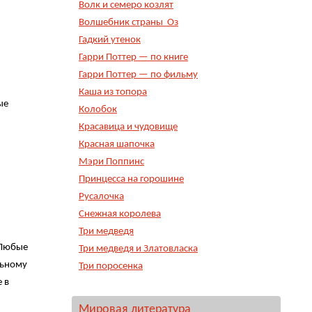
Волк и семеро козлят
Волшебник страны Оз
Гадкий утенок
Гарри Поттер — по книге
Гарри Поттер — по фильму
Каша из топора
ые
Колобок
Красавица и чудовище
Красная шапочка
Мэри Поппинс
Принцесса на горошине
Русалочка
Снежная королева
Три медведя
Любые
Три медведя и Златовласка
льному
Три поросенка
 в
Мировая литература