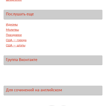
Послушать еще
Идиомы
Молитвы
Праздники
США — города
США — штаты
Группа Вконтакте
Для сочинений на английском