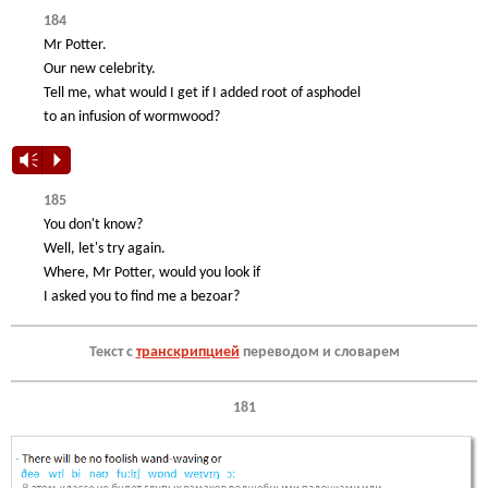
184
Mr Potter.
Our new celebrity.
Tell me, what would I get if I added root of asphodel
to an infusion of wormwood?
Vm
P
185
You don't know?
Well, let's try again.
Where, Mr Potter, would you look if
I asked you to find me a bezoar?
Текст с
транскрипцией
переводом и словарем
181