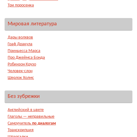
Три поросенка
Мировая литература
Дары волхвов
Граф Дракула
Принцесса Марса
Про Джеймса Бонда
Робинзон Крузо
Человек-слон
Шерлок Холмс
Без зубрежки
Английский в цвете
Глаголы — неправильные
Самоучитель
по диалогам
Транскрипция
Шпаргалки