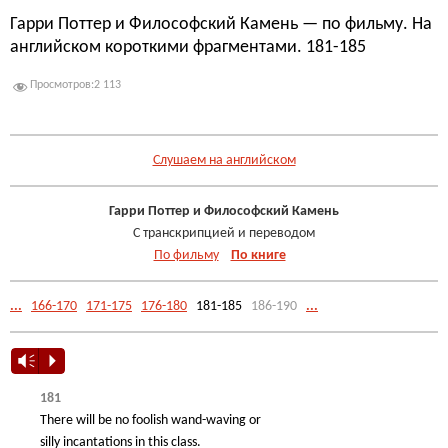
Гарри Поттер и Философский Камень — по фильму. На
английском короткими фрагментами. 181-185
Просмотров:
2 113
.
Слушаем на английском
Гарри Поттер и Философский Камень
С транскрипцией и переводом
По фильму
По книге
...
166-170
171-175
176-180
181-185
186-190
...
Vm
P
181
There will be no foolish wand-waving or
silly incantations in this class.