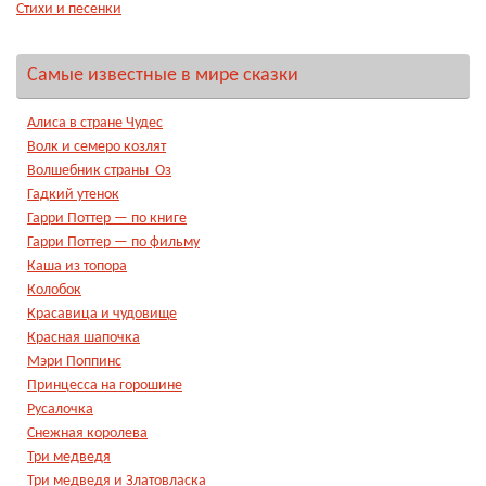
Стихи и песенки
Самые известные в мире сказки
Алиса в стране Чудес
Волк и семеро козлят
Волшебник страны Оз
Гадкий утенок
Гарри Поттер — по книге
Гарри Поттер — по фильму
Каша из топора
Колобок
Красавица и чудовище
Красная шапочка
Мэри Поппинс
Принцесса на горошине
Русалочка
Снежная королева
Три медведя
Три медведя и Златовласка