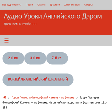
Перейти
Все аудиотексты
Песни
Сказки
Диалоги
Диалоги ещё
Авторы
к
содержимому
Аудио Уроки Английского Даром
Догоняем английский
2-й кл.
3-й кл.
7-й кл.
КОКТЕЙЛЬ АНГЛИЙСКИЙ ШКОЛЬНЫЙ
Главная
Гарри Поттер и Философский Камень - по фильму
Гарри Поттер и
Философский Камень — по фильму. На английском короткими фрагментами. 181-
185