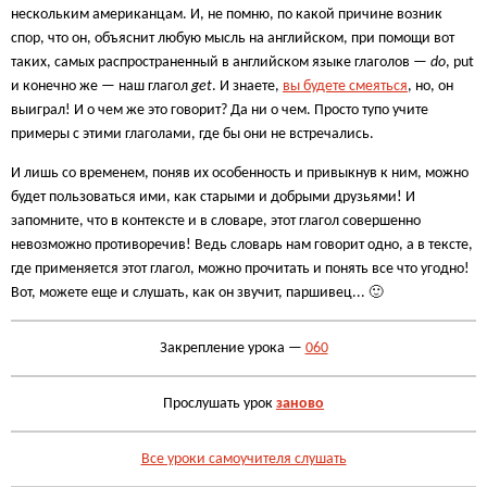
нескольким американцам. И, не помню, по какой причине возник
спор, что он, объяснит любую мысль на английском, при помощи вот
таких, самых распространенный в английском языке глаголов —
do
, put
и конечно же — наш глагол
get
. И знаете,
вы будете смеяться
, но, он
выиграл! И о чем же это говорит? Да ни о чем. Просто тупо учите
примеры с этими глаголами, где бы они не встречались.
И лишь со временем, поняв их особенность и привыкнув к ним, можно
будет пользоваться ими, как старыми и добрыми друзьями! И
запомните, что в контексте и в словаре, этот глагол совершенно
невозможно противоречив! Ведь словарь нам говорит одно, а в тексте,
где применяется этот глагол, можно прочитать и понять все что угодно!
Вот, можете еще и слушать, как он звучит, паршивец... 🙂
Закрепление урока —
060
Прослушать урок
заново
Все уроки самоучителя слушать