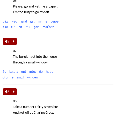
06
Please, go and get me a paper,
I'm too busy to go myself.
pliːz gəʊ ænd gɛt miː ə peɪpə
aɪm tuː bɪzi tuː gəʊ maɪˈsɛlf
Vm
P
07
The burglar got into the house
through a small window.
ðə bɜːglə gɒt ɪntuː ðə haʊs
θruː ə smɔːl wɪndəʊ
Vm
P
08
Take a number thirty-seven bus
And get off at Charing Cross.