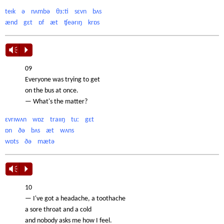
teɪk ə nʌmbə θɜːti sɛvn bʌs
ænd gɛt ɒf æt ʧeərɪŋ krɒs
Vm
P
09
Everyone was trying to get
on the bus at once.
— What's the matter?
ɛvrɪwʌn wɒz traɪɪŋ tuː gɛt
ɒn ðə bʌs æt wʌns
wɒts ðə mætə
Vm
P
10
— I've got a headache, a toothache
a sore throat and a cold
and nobody asks me how I feel.