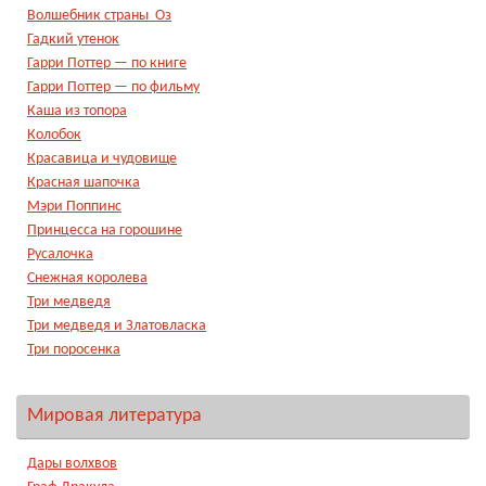
Волшебник страны Оз
Гадкий утенок
Гарри Поттер — по книге
Гарри Поттер — по фильму
Каша из топора
Колобок
Красавица и чудовище
Красная шапочка
Мэри Поппинс
Принцесса на горошине
Русалочка
Снежная королева
Три медведя
Три медведя и Златовласка
Три поросенка
Мировая литература
Дары волхвов