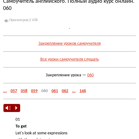
Самоучитель английского. Полный аудио курс онлайн.
060
Просмотров:
2 438
.
Закрепление уроков самоучителя
Все уроки самоучителя слушать
Закрепление урока —
060
...
057
058
059
060
061
062
...
146
Vm
P
01
To get
Let's look at some expressions