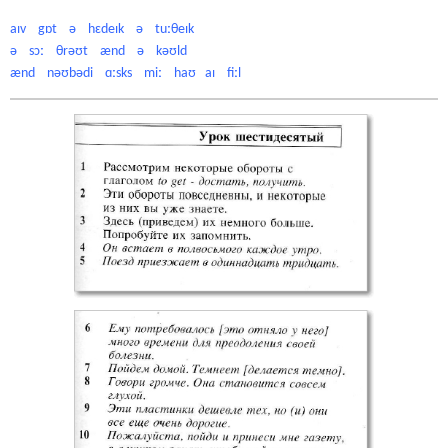
aɪv gɒt ə hɛdeɪk ə tuːθeɪk
ə sɔː θrəʊt ænd ə kəʊld
ænd nəʊbədi ɑːsks miː haʊ aɪ fiːl