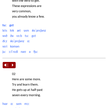
with the verb to get.
These expressions are
very common,
you already know a few.
tuː gɛt
lɛts lʊk æt sʌm ɪksˈprɛʃənz
wɪð ðə vɜːb tuː gɛt
ðiːz ɪksˈprɛʃənz ɑː
vɛri kɒmən
juː ɔːlˈrɛdi nəʊ ə fjuː
Vm
P
02
Here are some more.
Try and learn them.
He gets up at half-past
seven every morning.
hɪər ɑː sʌm mɔː