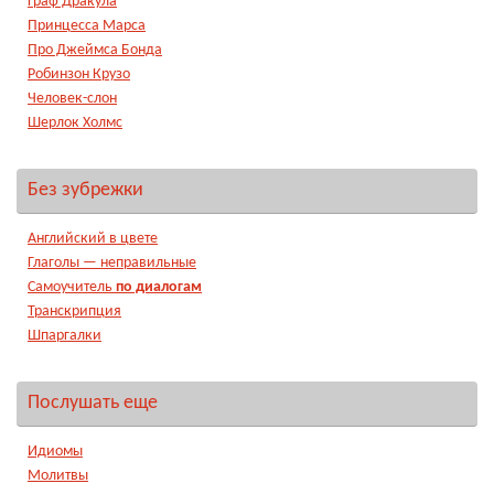
Граф Дракула
Принцесса Марса
Про Джеймса Бонда
Робинзон Крузо
Человек-слон
Шерлок Холмс
Без зубрежки
Английский в цвете
Глаголы — неправильные
Самоучитель
по диалогам
Транскрипция
Шпаргалки
Послушать еще
Идиомы
Молитвы