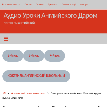
Перейти
Все аудиотексты
Песни
Сказки
Диалоги
Диалоги ещё
Авторы
к
содержимому
Аудио Уроки Английского Даром
Догоняем английский
2-й кл.
3-й кл.
7-й кл.
КОКТЕЙЛЬ АНГЛИЙСКИЙ ШКОЛЬНЫЙ
Главная
Английский самостоятельно
Самоучитель английского. Полный аудио
курс онлайн. 060