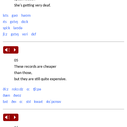
She's getting very deaf.
lɛts gəʊ həʊm
ɪts gɛtɪŋ dɑːk
spiːk laʊdə
ʃiːz gɛtɪŋ vɛri dɛf
Vm
P
05
These records are cheaper
than those,
but they are still quite expensive.
ðiːz rɛkɔːdz ɑː ʧiːpə
ðæn ðəʊz
bʌt ðeɪ ɑː stɪl kwaɪt ɪksˈpɛnsɪv
Vm
P