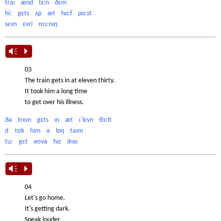
traɪ ænd lɜːn ðɛm
hiː gɛts ʌp æt hɑːf pɑːst
sɛvn ɛvri mɔːnɪŋ
Vm
P
03
The train gets in at eleven thirty.
It took him a long time
to get over his illness.
ðə treɪn gɛts ɪn æt ɪˈlɛvn θɜːti
ɪt tʊk hɪm ə lɒŋ taɪm
tuː gɛt əʊvə hɪz ɪlnɪs
Vm
P
04
Let's go home.
It's getting dark.
Speak louder.