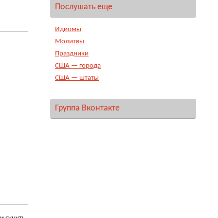
Послушать еще
Идиомы
Молитвы
Праздники
США — города
США — штаты
Группа Вконтакте