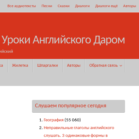
Все аудиотексты
Песни
Сказки
Диалоги
Диалоги ещё
Авторы
 Уроки Английского Даром
ийский
ка
Жилетка
Шпаргалки
Авторы
Обратная связь
Слушаем популярное сегодня
География
(55 060)
Неправильные глаголы английского
слушать. 3 одинаковые формы в