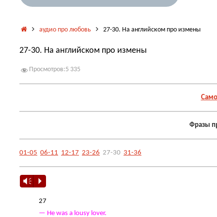
Главная
аудио про любовь
27-30. На английском про измены
27-30. На английском про измены
Просмотров:
5 335
Само
Фразы п
01-05
06-11
12-17
23-26
27-30
31-36
Vm
P
27
— Не was a lousy lover.