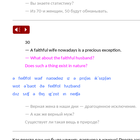
— Вы знаете статистику?
— Из 70-и женщин, 50 будут обманывать.
Vm
P
30
— A faithful wife nowadays is a precious exception.
— What about the faithful husband?
Does such a thing exist in nature?
ə feɪθfʊl waɪf naʊədeɪz ɪz ə prɛʃəs ɪkˈsɛpʃən
wɒt əˈbaʊt ðə feɪθfʊl hʌzbənd
dʌz sʌʧ ə θɪŋ ɪgˈzɪst ɪn neɪʧə
— Верная жена в наши дни — драгоценное исключение.
— А как же верный муж?
Существует ли такая вещь в природе?