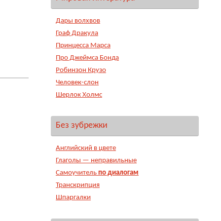
Дары волхвов
Граф Дракула
Принцесса Марса
Про Джеймса Бонда
Робинзон Крузо
Человек-слон
Шерлок Холмс
Без зубрежки
Английский в цвете
Глаголы — неправильные
Самоучитель
по диалогам
Транскрипция
Шпаргалки