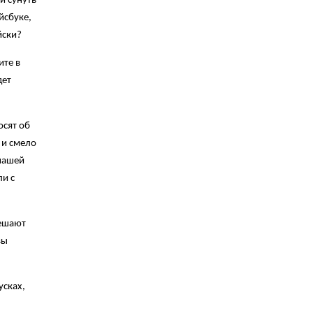
и сунуть
йсбуке,
йски?
ите в
дет
осят об
 и смело
 нашей
ли с
мешают
вы
усках,