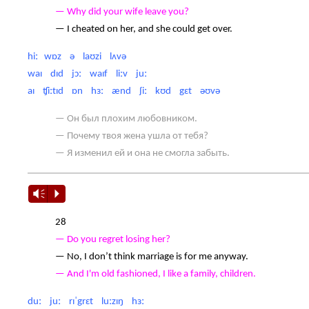
— Why did your wife leave you?
— I cheated on her, and she could get over.
hiː wɒz ə laʊzi lʌvə
waɪ dɪd jɔː waɪf liːv juː
aɪ ʧiːtɪd ɒn hɜː ænd ʃiː kʊd gɛt əʊvə
— Он был плохим любовником.
— Почему твоя жена ушла от тебя?
— Я изменил ей и она не смогла забыть.
Vm
P
28
— Do you regret losing her?
— No, I don’t think marriage is for me anyway.
— And I'm old fashioned, I like a family, children.
duː juː rɪˈgrɛt luːzɪŋ hɜː