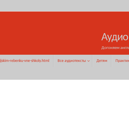
Аудио
Догоняем англ
ijskim-rebenku-vne-shkoly.html
Все аудиотексты
Детям
Практи