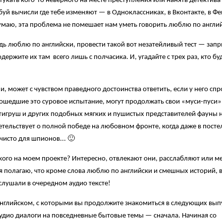
укать кого-то неверного на месте преступления или нанять детектива 
уй вычисли где тебе изменяют — в Одноклассниках, в Вконтакте, в Фе
думаю, эта проблема не помешает нам уметь говорить люблю по англи
дь люблю по английски, провести такой вот незатейливый тест — запр
ржите их там всего лишь с полчасика. И, угадайте с трех раз, кто бу
, может с чувством праведного достоинства ответить, если у него спр
рошедшие это суровое испытание, могут продолжать свои «муси-пуси»
, тигруш и других подобных мягких и пушистых представителей фауны
детельствует о полной победе на любовном фронте, когда даже в посте
чисто для шпионов... 🙂
йского на моем проекте? Интересно, отвлекают они, расслабляют или 
я полагаю, что кроме слова люблю по английски и смешных историй, 
слушали в очередном аудио тексте!
а английском, с которыми вы продолжите знакомиться в следующих вып
аудио диалоги на повседневные бытовые темы — сначала. Начиная со