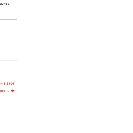
ерять
й в этот
день