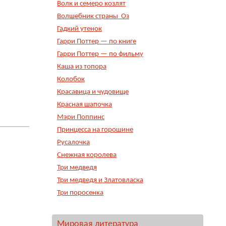
Волк и семеро козлят
Волшебник страны Оз
Гадкий утенок
Гарри Поттер — по книге
Гарри Поттер — по фильму
Каша из топора
Колобок
Красавица и чудовище
Красная шапочка
Мэри Поппинс
Принцесса на горошине
Русалочка
Снежная королева
Три медведя
Три медведя и Златовласка
Три поросенка
Мировая литература