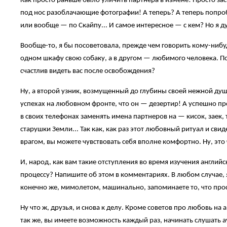
Как просто раньше было уличить партнера в измене! Просто заст
под нос разоблачающие фотографии! А теперь? А теперь попроб
или вообще — по Скайпу... И самое интересное — с кем? Но я 
Вообще-то, я бы посоветовала, прежде чем говорить кому-нибу
одном шкафу свою собаку, а в другом — любимого человека. Поде
счастлив видеть вас после освобождения?
Ну, а второй узник, возмущенный до глубины своей нежной души
успехах на любовном фронте, что он — дезертир! А успешно п
в своих телефонах заменять имена партнеров на — кисок, заек
старушки Земли... Так как, как раз этот любовный ритуал и сви
врагом, вы можете чувствовать себя вполне комфортно. Ну, это 
И, народ, как вам такие отступления во время изучения англи
процессу? Напишите об этом в комментариях. В любом случае, 
конечно же, мимолетом, машинально, запоминаете то, что про
Ну что ж, друзья, и снова к делу. Кроме советов про любовь н
так же, вы имеете возможность каждый раз, начинать слушать 