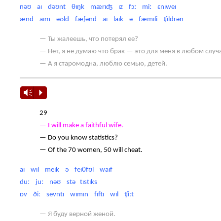
nəʊ aɪ dəʊnt θɪŋk mærɪʤ ɪz fɔː miː ɛnɪweɪ
ænd aɪm əʊld fæʃənd aɪ laɪk ə fæmɪli ʧɪldrən
— Ты жалеешь, что потерял ее?
— Нет, я не думаю что брак — это для меня в любом случ
— А я старомодна, люблю семью, детей.
Vm
P
29
— I will make a faithful wife.
— Do you know statistics?
— Of the 70 women, 50 will cheat.
aɪ wɪl meɪk ə feɪθfʊl waɪf
duː juː nəʊ stə tɪstɪks
ɒv ðiː sevntɪ wɪmɪn fɪftɪ wɪl ʧiːt
— Я буду верной женой.