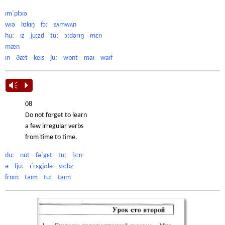
ɪmˈplɔɪə
wɪə lʊkɪŋ fɔː sʌmwʌn
huː ɪz juːzd tuː ɔːdərɪŋ mɛn
mæn
ɪn ðæt keɪs juː wɒnt maɪ waɪf
Vm
P
08
Do not forget to learn
a few irregular verbs
from time to time.
duː nɒt fəˈgɛt tuː lɜːn
ə fjuː ɪˈrɛgjʊlə vɜːbz
frɒm taɪm tuː taɪm