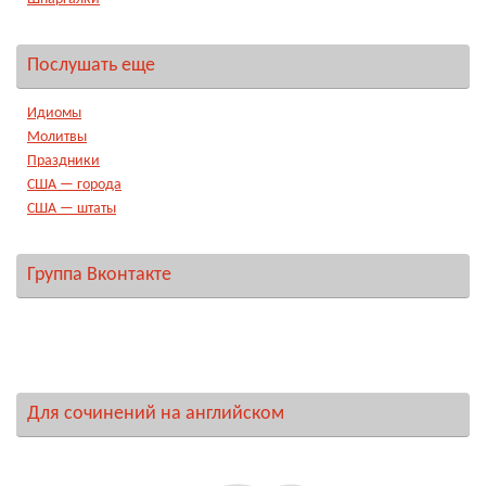
Послушать еще
Идиомы
Молитвы
Праздники
США — города
США — штаты
Группа Вконтакте
Для сочинений на английском