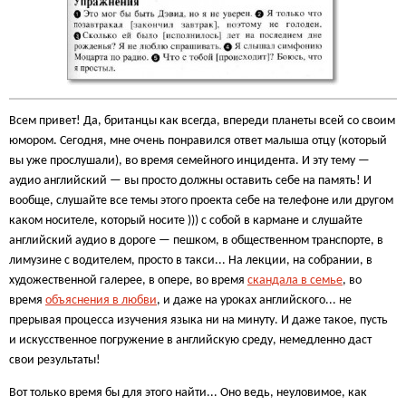
Всем привет! Да, британцы как всегда, впереди планеты всей со своим
юмором. Сегодня, мне очень понравился ответ малыша отцу (который
вы уже прослушали), во время семейного инцидента. И эту тему —
аудио английский — вы просто должны оставить себе на память! И
вообще, слушайте все темы этого проекта себе на телефоне или другом
каком носителе, который носите ))) с собой в кармане и слушайте
английский аудио в дороге — пешком, в общественном транспорте, в
лимузине с водителем, просто в такси... На лекции, на собрании, в
художественной галерее, в опере, во время
скандала в семье
, во
время
объяснения в любви
, и даже на уроках английского... не
прерывая процесса изучения языка ни на минуту. И даже такое, пусть
и искусственное погружение в английскую среду, немедленно даст
свои результаты!
Вот только время бы для этого найти... Оно ведь, неуловимое, как