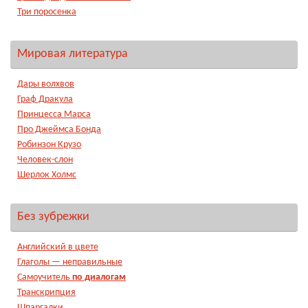
Три поросенка
Мировая литература
Дары волхвов
Граф Дракула
Принцесса Марса
Про Джеймса Бонда
Робинзон Крузо
Человек-слон
Шерлок Холмс
Без зубрежки
Английский в цвете
Глаголы — неправильные
Самоучитель
по диалогам
Транскрипция
Шпаргалки