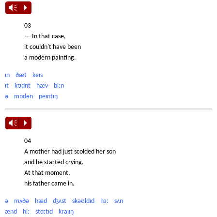
Vm
P
03
— In that case,
it couldn't have been
a modern painting.
ɪn ðæt keɪs
ɪt kʊdnt hæv biːn
ə mɒdən peɪntɪŋ
Vm
P
04
A mother had just scolded her son
and he started crying.
At that moment,
his father came in.
ə mʌðə hæd ʤʌst skəʊldɪd hɜː sʌn
ænd hiː stɑːtɪd kraɪɪŋ