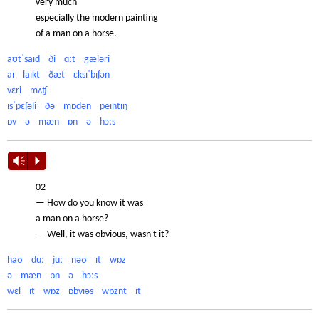
very much
especially the modern painting
of a man on a horse.
aʊtˈsaɪd ði ɑːt gæləri
aɪ laɪkt ðæt ɛksɪˈbɪʃən
vɛri mʌʧ
ɪsˈpɛʃəli ðə mɒdən peɪntɪŋ
ɒv ə mæn ɒn ə hɔːs
Vm
P
02
— How do you know it was
a man on a horse?
— Well, it was obvious, wasn't it?
haʊ duː juː nəʊ ɪt wɒz
ə mæn ɒn ə hɔːs
wɛl ɪt wɒz ɒbvɪəs wɒznt ɪt