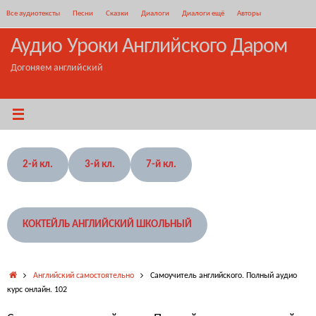
Перейти
Все аудиотексты
Песни
Сказки
Диалоги
Диалоги ещё
Авторы
к
содержимому
Аудио Уроки Английского Даром
Догоняем английский
2-й кл.
3-й кл.
7-й кл.
КОКТЕЙЛЬ АНГЛИЙСКИЙ ШКОЛЬНЫЙ
Главная
Английский самостоятельно
Самоучитель английского. Полный аудио
курс онлайн. 102