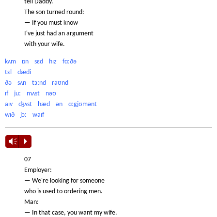
tell Daddy.
The son turned round:
— If you must know
I've just had an argument
with your wife.
kʌm ɒn sɛd hɪz fɑːðə
tɛl dædi
ðə sʌn tɜːnd raʊnd
ɪf juː mʌst nəʊ
aɪv ʤʌst hæd ən ɑːgjʊmənt
wɪð jɔː waɪf
Vm
P
07
Employer:
— We're looking for someone
who is used to ordering men.
Man:
— In that case, you want my wife.