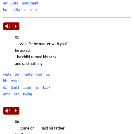
æt ðæt məʊmənt
hɪz fɑːðə keɪm ɪn
Vm
P
05
— What's the matter with you? –
he asked.
The child turned his back
and said nothing.
wɒts ðə mætə wɪð juː
hiː ɑːskt
ðə ʧaɪld tɜːnd hɪz bæk
ænd sɛd nʌθɪŋ
Vm
P
06
— Come on, — said his father, —