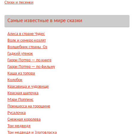
Стихи и песенки
Самые известные в мире сказки
Алиса в стране Чудес
Волк и семеро козлят
Волшебник страны Оз
Гадкий утенок
Гарри Поттер — по книге
Гарри Поттер — по фильму
Каша из топора
Колобок
Красавица и чудовище
Красная шапочка
Мэри Поппинс
Принцесса на горошине
Русалочка
Снежная королева
Три медведя
Три медведя и Златовласка