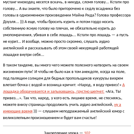
мустанг-иноходец несется вскачь, в никуда, сломя голову... Кстати про
голову... А вы знаете, что было приторочено к седлу всадника без
головы в одноименном произведении Майна Рида? Голова профессора
Доуэля... ))) А еще, чтобы бросить курить и потом гордо носить
собственную ясную голову на плечах, не обязательно курить до
умопомрачения, убивая в себе лошадь... Кстати про лошадь — а пусть
не курит... И вообще, можно просто скромно, слушать аудио
английский и рассказывать об этом своей некурящей работящей
лошадке внутри себя...
В таком тандеме, вы много чего можете полезного натворить на своем
жизненном пути! И чтобы не было как в том анекдоте, когда на поле,
под палящим солнцем для бедных пропольщиков кукурузы вихрем
влетает бочка с водой и возница кричит: «Народ, я воду привез!»
А
лошадка оборачивается и запыхавшись, грустно шепчет:
«Ага, ТЫ
привез...». Так что, народ, у кого есть лишнее время, не стесняясь,
можете внизу страницы продолжить учить аудио английский,
ну а
имеющие время
))) — слушаем неподражаемый английский юмор с
великолепным произношением и будет вам счастье!
Закрепление урока —
102