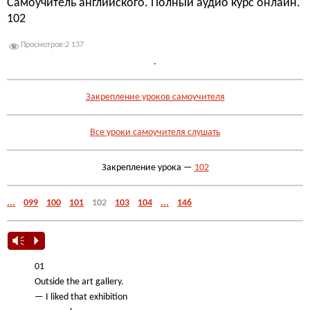
Самоучитель английского. Полный аудио курс онлайн.
102
Просмотров:
2 137
.
Закрепление уроков самоучителя
Все уроки самоучителя слушать
Закрепление урока —
102
...
099
100
101
102
103
104
...
146
Vm
P
01
Outside the art gallery.
— I liked that exhibition