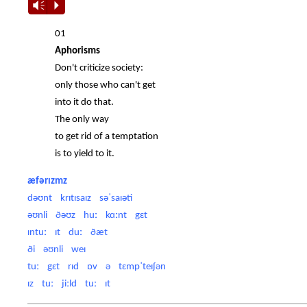
Vm
P
01
Aphorisms
Don't criticize society:
only those who can't get
into it do that.
The only way
to get rid of a temptation
is to yield to it.
æfərɪzmz
dəʊnt krɪtɪsaɪz səˈsaɪəti
əʊnli ðəʊz huː kɑːnt gɛt
ɪntuː ɪt duː ðæt
ði əʊnli weɪ
tuː gɛt rɪd ɒv ə tɛmpˈteɪʃən
ɪz tuː jiːld tuː ɪt