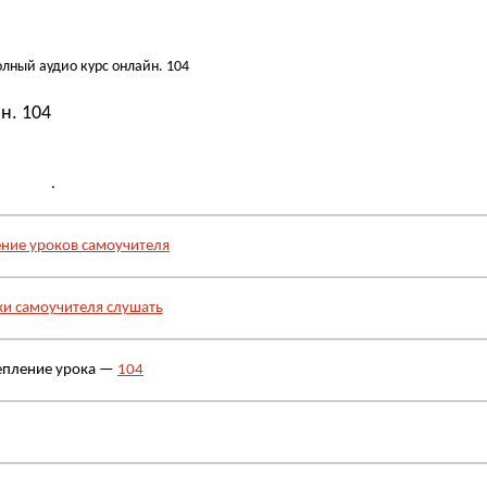
лный аудио курс онлайн. 104
н. 104
.
ние уроков самоучителя
ки самоучителя слушать
епление урока —
104