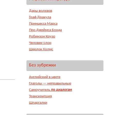
Дары волхвов
Граф Дракула
Принцесса Марса
Про Джеймса Бонда
Робинзон Крузо
Человек-слон
Шерлок Холмс
Без зубрежки
Английский в цвете
Глаголы — неправильные
Самоучитель
по диалогам
Транскрипция
Шпаргалки