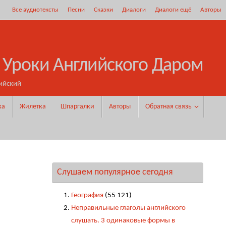
Все аудиотексты
Песни
Сказки
Диалоги
Диалоги ещё
Авторы
 Уроки Английского Даром
ийский
ка
Жилетка
Шпаргалки
Авторы
Обратная связь
Слушаем популярное сегодня
География
(55 121)
Неправильные глаголы английского
слушать. 3 одинаковые формы в