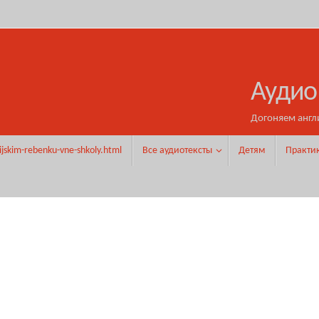
Аудио
Догоняем англ
ijskim-rebenku-vne-shkoly.html
Все аудиотексты
Детям
Практи