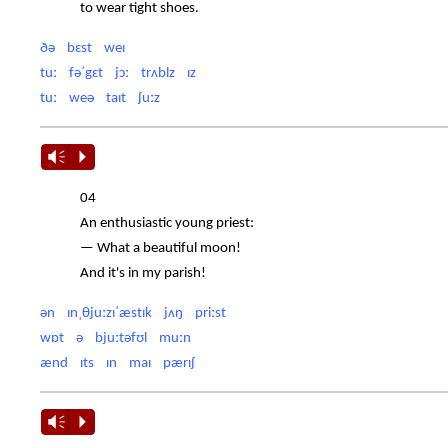
to wear tight shoes.
ðə bɛst weɪ
tuː fəˈgɛt jɔː trʌblz ɪz
tuː weə taɪt ʃuːz
Vm
P
04
An enthusiastic young priest:
— What a beautiful moon!
And it's in my parish!
ən ɪnˌθjuːzɪˈæstɪk jʌŋ priːst
wɒt ə bjuːtəfʊl muːn
ænd ɪts ɪn maɪ pærɪʃ
Vm
P