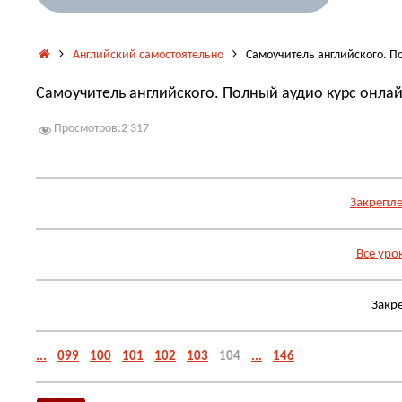
Главная
Английский самостоятельно
Самоучитель английского. По
Самоучитель английского. Полный аудио курс онлай
Просмотров:
2 317
Закрепле
Все уро
Закр
...
099
100
101
102
103
104
...
146