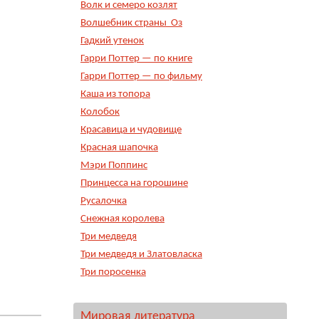
Волк и семеро козлят
Волшебник страны Оз
Гадкий утенок
Гарри Поттер — по книге
Гарри Поттер — по фильму
Каша из топора
Колобок
Красавица и чудовище
Красная шапочка
Мэри Поппинс
Принцесса на горошине
Русалочка
Снежная королева
Три медведя
Три медведя и Златовласка
Три поросенка
Мировая литература