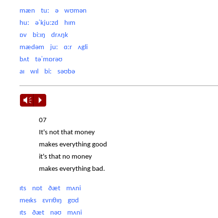
mæn tuː ə wʊmən
huː əˈkjuːzd hɪm
ɒv biːɪŋ drʌŋk
mædəm juː ɑːr ʌgli
bʌt təˈmɒrəʊ
aɪ wɪl biː səʊbə
Vm
P
07
It's not that money
makes everything good
it's that no money
makes everything bad.
ɪts nɒt ðæt mʌni
meɪks ɛvrɪθɪŋ gʊd
ɪts ðæt nəʊ mʌni