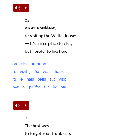
Vm
P
02
An ex-President,
re-visiting the White House:
— It's a nice place to visit,
but I prefer to live here.
ən ɛks prɛzɪdənt
riː vɪzɪtɪŋ ðə waɪt haʊs
ɪts ə naɪs pleɪs tuː vɪzɪt
bʌt aɪ priˈfɜː tuː lɪv hɪə
Vm
P
03
The best way
to forget your troubles is