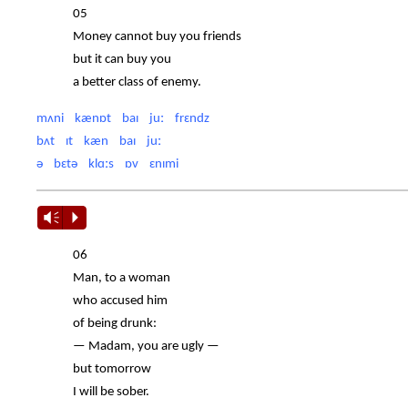
05
Money cannot buy you friends
but it can buy you
a better class of enemy.
mʌni kænɒt baɪ juː frɛndz
bʌt ɪt kæn baɪ juː
ə bɛtə klɑːs ɒv ɛnɪmi
Vm
P
06
Man, to a woman
who accused him
of being drunk:
— Madam, you are ugly —
but tomorrow
I will be sober.