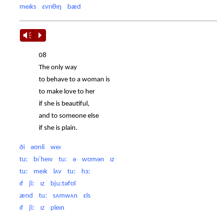
meɪks ɛvrɪθɪŋ bæd
Vm
P
08
The only way
to behave to a woman is
to make love to her
if she is beautiful,
and to someone else
if she is plain.
ði əʊnli weɪ
tuː bɪˈheɪv tuː ə wʊmən ɪz
tuː meɪk lʌv tuː hɜː
ɪf ʃiː ɪz bjuːtəfʊl
ænd tuː sʌmwʌn ɛls
ɪf ʃiː ɪz pleɪn