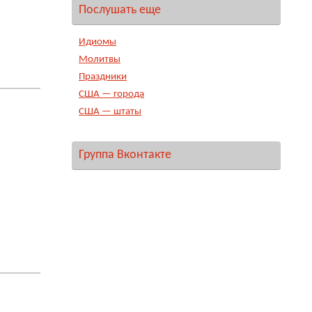
Послушать еще
Идиомы
Молитвы
Праздники
США — города
США — штаты
Группа Вконтакте