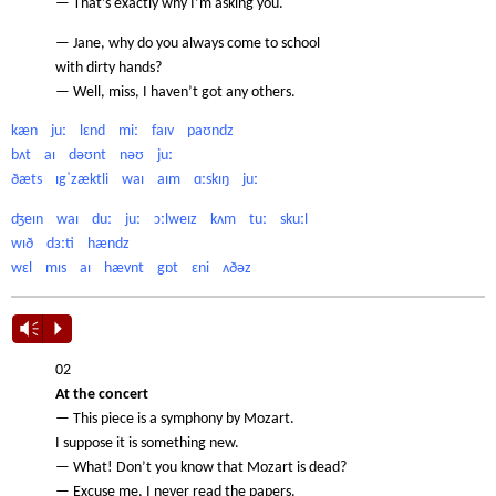
— That’s exactly why I’m asking you.
— Jane, why do you always come to school
with dirty hands?
— Well, miss, I haven’t got any others.
kæn
juː
lɛnd
miː
faɪv
paʊndz
bʌt
aɪ
dəʊnt
nəʊ
juː
ðæts
ɪgˈzæktli
waɪ
aɪm
ɑːskɪŋ
juː
ʤeɪn
waɪ
duː
juː
ɔːlweɪz
kʌm
tuː
skuːl
wɪð
dɜːti
hændz
wɛl
mɪs
aɪ
hævnt
gɒt
ɛni
ʌðəz
Vm
P
02
At the concert
— This piece is a symphony by Mozart.
I suppose it is something new.
— What! Don’t you know that Mozart is dead?
— Excuse me, I never read the papers.