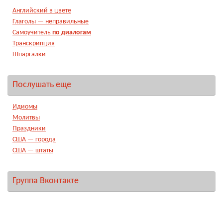
Английский в цвете
Глаголы — неправильные
Самоучитель
по диалогам
Транскрипция
Шпаргалки
Послушать еще
Идиомы
Молитвы
Праздники
США — города
США — штаты
Группа Вконтакте