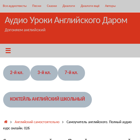
Перейти
Все аудиотексты
Песни
Сказки
Диалоги
Диалоги ещё
Авторы
к
содержимому
Аудио Уроки Английского Даром
Догоняем английский
2-й кл.
3-й кл.
7-й кл.
КОКТЕЙЛЬ АНГЛИЙСКИЙ ШКОЛЬНЫЙ
Главная
Английский самостоятельно
Самоучитель английского. Полный аудио
курс онлайн. 026