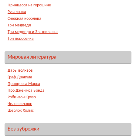
Принцесса на горошине
Русалочка
Снежная королева
Три медведя
Три медведя и Златовласка
Три поросенка
Мировая литература
Дары волхвов
Граф Дракула
Принцесса Марса
Про Джеймса Бонда
Робинзон Крузо
Человек-слон
Шерлок Холмс
Без зубрежки