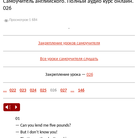
Самоучитель английского. Полный аудио курс онлайн.
026
Просмотров:
1 684
.
Закрепление уроков самоучителя
Все уроки самоучителя слушать
Закрепление урока —
026
...
022
023
024
025
026
027
...
146
Vm
P
01
— Can you lend me five pounds?
— But I don’t know you!