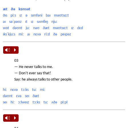
æt
ðə
kɒnsət
ðɪs
piːs
ɪz
ə
sɪmfəni
baɪ
məʊtsɑːt
aɪ
səˈpəʊz
ɪt
ɪz
sʌmθɪŋ
njuː
wɒt
dəʊnt
juː
nəʊ
ðæt
məʊtsɑːt
ɪz
dɛd
ɪksˈkjuːs
miː
aɪ
nɛvə
riːd
ðə
peɪpəz
Vm
P
03
— He never talks to me.
— Don’t ever say that!
Say: he always talks to other people.
hiː
nɛvə
tɔːks
tuː
miː
dəʊnt
ɛvə
seɪ
ðæt
seɪ
hiː
ɔːlweɪz
tɔːks
tuː
ʌðə
piːpl
Vm
P