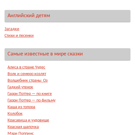
Английский детям
Загадки
Стихи и песенки
Самые известные в мире сказки
Алиса в стране Чудес
Волк и семеро козлят
Волшебник страны Оз
Гадкий утенок
Гарри Поттер — по книге
Гарри Поттер — по фильму
Каша из топора
Колобок
Красавица и чудовище
Красная шапочка
Мэри Поппинс