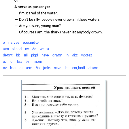
04
A nervous passenger
— I’m scared of the water.
— Don’t be silly, people never drown in these waters.
— Are you sure, young man?
— Of course I am, the sharks never let anybody drown.
ə nɜːvəs pæsɪnʤə
aɪm skeəd ɒv ðə wɔːtə
dəʊnt biː sɪli piːpl nɛvə draʊn ɪn ðiːz wɔːtəz
ɑː juː ʃʊə jʌŋ mæn
ɒv kɔːs aɪ æm ðə ʃɑːks nɛvə lɛt ɛnɪˌbɒdi draʊn