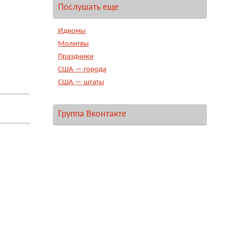
Послушать еще
Идиомы
Молитвы
Праздники
США — города
США — штаты
Группа Вконтакте