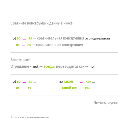
Сравните конструкции данные ниже
not
so
...
as
—
сравнительная конструкция
отрицательная
as
...
as
— сравнительная конструкция
Запомните!
Отрицание -
not
—
всегда
переводится как —
не
not
so
...
as
...
не
такой
...
как
...
as
...
as
...
такой же
...
как
...
Читаем и усв