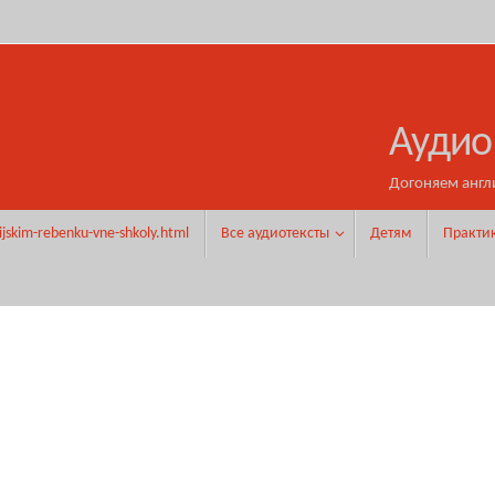
Аудио
Догоняем англ
ijskim-rebenku-vne-shkoly.html
Все аудиотексты
Детям
Практи