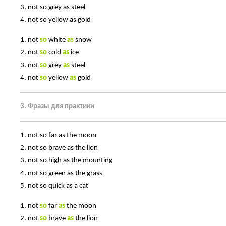
3. not so grey as steel
4. not so yellow as gold
1. not
so
white
as
snow
2. not
so
cold
as
ice
3. not
so
grey
as
steel
4. not
so
yellow
as
gold
3. Фразы для практики
1. not so far as the moon
2. not so brave as the lion
3. not so high as the mounting
4. not so green as the grass
5. not so quick as a cat
1. not
so
far
as
the moon
2. not
so
brave
as
the lion