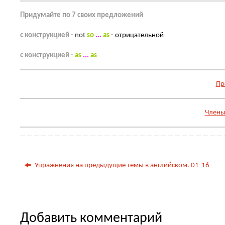
Придумайте по 7 своих предложений
с конструкцией -
not
so
...
as
-
отрицательной
с конструкцией -
as
...
as
Пр
Члены
Упражнения на предыдущие темы в английском. 01-16
Добавить комментарий