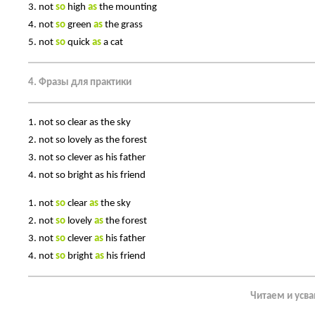
3. not
so
high
as
the mounting
4. not
so
green
as
the grass
5. not
so
quick
as
a cat
4. Фразы для практики
1. not so clear as the sky
2. not so lovely as the forest
3. not so clever as his father
4. not so bright as his friend
1. not
so
clear
as
the sky
2. not
so
lovely
as
the forest
3. not
so
clever
as
his father
4. not
so
bright
as
his friend
Читаем и усв