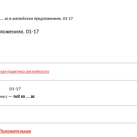
o ... as в английских предложениях. 01-17
едложениях. 01-17
.
ная практика английского
01-17
ма с —
not so ... as
Положительная