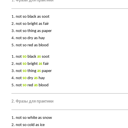
1. Фразы для практики
1. not so black as soot
2. not so bright as fair
3. not so thing as paper
4. not so dry as hay
5. not so red as blood
1. not
so
black
as
soot
2. not
so
bright
as
fair
3. not
so
thing
as
paper
4. not
so
dry
as
hay
5. not
so
red
as
blood
2. Фразы для практики
1. not so white as snow
2. not so cold as ice