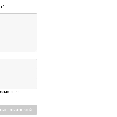
ны
*
 размещения