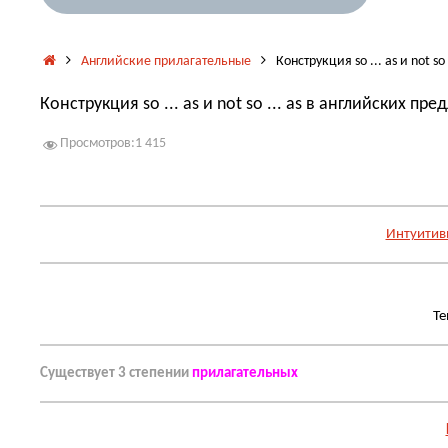
Главная
Английские прилагательные
Конструкция so ... as и not s
Конструкция so ... as и not so ... as в английских пр
Просмотров:
1 415
Интуитив
Те
Существует 3 степении
прилагательных