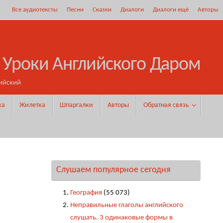
Все аудиотексты
Песни
Сказки
Диалоги
Диалоги ещё
Авторы
 Уроки Английского Даром
ийский
ка
Жилетка
Шпаргалки
Авторы
Обратная связь
Слушаем популярное сегодня
География
(55 073)
Неправильные глаголы английского
слушать. 3 одинаковые формы в