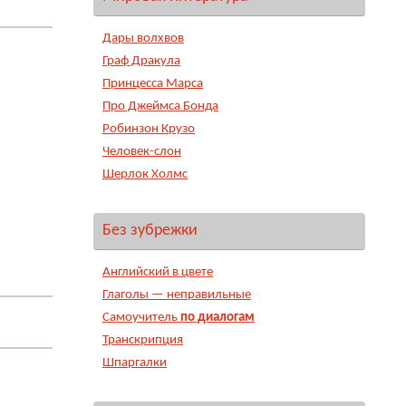
Дары волхвов
Граф Дракула
Принцесса Марса
Про Джеймса Бонда
Робинзон Крузо
Человек-слон
Шерлок Холмс
Без зубрежки
Английский в цвете
Глаголы — неправильные
Самоучитель
по диалогам
Транскрипция
Шпаргалки