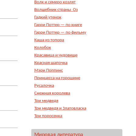
Волк и семеро козлят
Волшебник страны Оз
Гадкий утенок
Гарри Поттер — по книге
Гарри Поттер — по фильму
Каша из топора
Колобок
Красавица и чудовище
Красная шапочка
Мэри Поппинс
Принцесса на горошине
Русалочка
Снежная королева
Три медведя
Три медведя и Златовласка
Три поросенка
Мировая литература