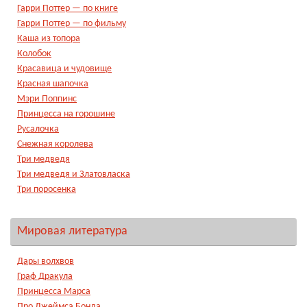
Гарри Поттер — по книге
Гарри Поттер — по фильму
Каша из топора
Колобок
Красавица и чудовище
Красная шапочка
Мэри Поппинс
Принцесса на горошине
Русалочка
Снежная королева
Три медведя
Три медведя и Златовласка
Три поросенка
Мировая литература
Дары волхвов
Граф Дракула
Принцесса Марса
Про Джеймса Бонда