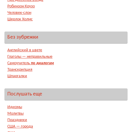
Робинзон Крузо
Человек-слон
Шерлок Холмс
Без зубрежки
Английский в цвете
Глаголы — неправильные
Самоучитель
по диалогам
Транскрипция
Шпаргалки
Послушать еще
Идиомы
Молитвы
Праздники
США — города