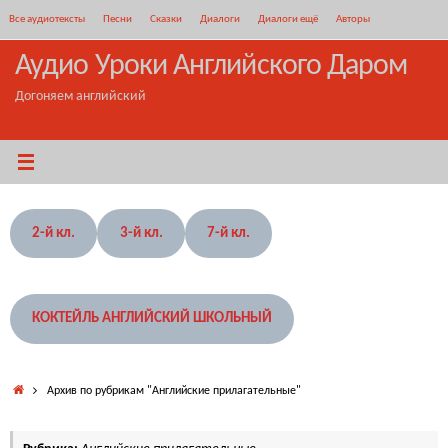
Перейти
Все аудиотексты
Песни
Сказки
Диалоги
Диалоги ещё
Авторы
к
содержимому
Аудио Уроки Английского Даром
Догоняем английский
2-й кл.
3-й кл.
7-й кл.
КОКТЕЙЛЬ АНГЛИЙСКИЙ ШКОЛЬНЫЙ
Главная
Архив по рубрикам "Английские прилагательные"