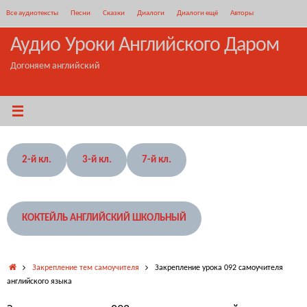
Перейти
Все аудиотексты
Песни
Сказки
Диалоги
Диалоги ещё
Авторы
к
содержимому
Аудио Уроки Английского Даром
Догоняем английский
2-й кл.
3-й кл.
7-й кл.
КОКТЕЙЛЬ АНГЛИЙСКИЙ ШКОЛЬНЫЙ
Главная
Закрепление тем самоучителя
Закрепление урока 092 самоучителя
английского языка