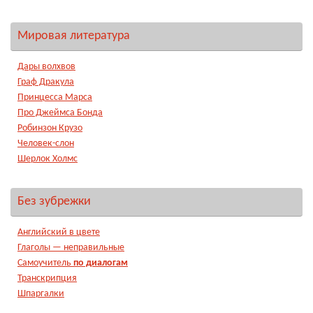
Мировая литература
Дары волхвов
Граф Дракула
Принцесса Марса
Про Джеймса Бонда
Робинзон Крузо
Человек-слон
Шерлок Холмс
Без зубрежки
Английский в цвете
Глаголы — неправильные
Самоучитель
по диалогам
Транскрипция
Шпаргалки