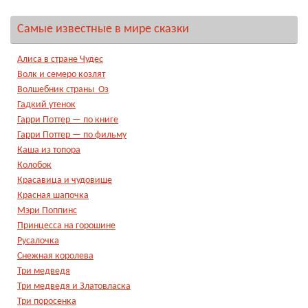
Самые известные в мире сказки
Алиса в стране Чудес
Волк и семеро козлят
Волшебник страны Оз
Гадкий утенок
Гарри Поттер — по книге
Гарри Поттер — по фильму
Каша из топора
Колобок
Красавица и чудовище
Красная шапочка
Мэри Поппинс
Принцесса на горошине
Русалочка
Снежная королева
Три медведя
Три медведя и Златовласка
Три поросенка