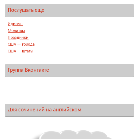
Послушать еще
Идиомы
Молитвы
Праздники
США — города
США — штаты
Группа Вконтакте
Для сочинений на английском