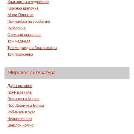
Красавица и чудовище
Красная шапочка
Мэри Поппинс
Принцесса на горошине
Русалочка
Снежная королева
Три медведя
Три медведя и Златовласка
Три поросенка
Мировая литература
Дары волхвов
Граф Дракула
Принцесса Марса
Про Джеймса Бонда
Робинзон Крузо
Человек-слон
Шерлок Холмс