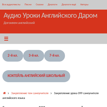
Перейти
Все аудиотексты
Песни
Сказки
Диалоги
Диалоги ещё
Авторы
к
содержимому
Аудио Уроки Английского Даром
Догоняем английский
2-й кл.
3-й кл.
7-й кл.
КОКТЕЙЛЬ АНГЛИЙСКИЙ ШКОЛЬНЫЙ
Главная
Закрепление тем самоучителя
Закрепление урока 099 самоучителя
английского языка