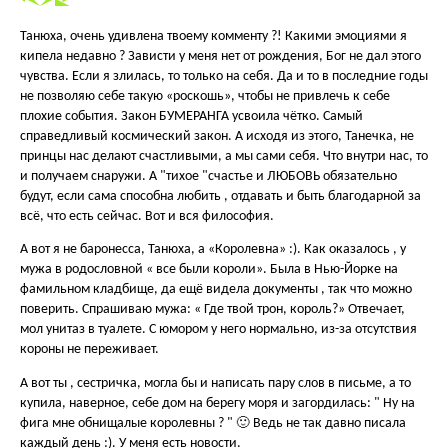
Танюха, очень удивлена твоему комменту ?! Какими эмоциями я
кипела недавно ? Зависти у меня нет от рождения, Бог не дал этого
чувства. Если я злилась, то только на себя. Да и то в последние годы
не позволяю себе такую «роскошь», чтобы не привлечь к себе
плохие события. Закон БУМЕРАНГА усвоила чётко. Самый
справедливый космический закон. А исходя из этого, Танечка, не
принцы нас делают счастливыми, а мы сами себя. Что внутри нас, то
и получаем снаружи. А "тихое "счастье и ЛЮБОВЬ обязательно
будут, если сама способна любить , отдавать и быть благодарной за
всё, что есть сейчас. Вот и вся философия.
А вот я не баронесса, Танюха, а «Королевна» :). Как оказалось , у
мужа в родословной « все были короли». Была в Нью-Йорке на
фамильном кладбище, да ещё видела документы , так что можно
поверить. Спрашиваю мужа: « Где твой трон, король?» Отвечает,
мол унитаз в туалете. С юмором у него нормально, из-за отсутствия
короны не переживает.
А вот ты , сестричка, могла бы и написать пару слов в письме, а то
купила, наверное, себе дом на берегу моря и загордилась: " Ну на
фига мне обнищалые королевны ? " 🙂 Ведь не так давно писала
каждый день :). У меня есть новости.