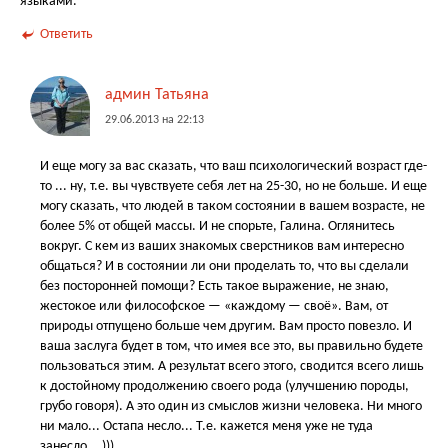
языками.
Ответить
админ Татьяна
29.06.2013 на 22:13
И еще могу за вас сказать, что ваш психологический возраст где-
то ... ну, т.е. вы чувствуете себя лет на 25-30, но не больше. И еще
могу сказать, что людей в таком состоянии в вашем возрасте, не
более 5% от общей массы. И не спорьте, Галина. Оглянитесь
вокруг. С кем из ваших знакомых сверстников вам интересно
общаться? И в состоянии ли они проделать то, что вы сделали
без посторонней помощи? Есть такое выражение, не знаю,
жестокое или философское — «каждому — своё». Вам, от
природы отпущено больше чем другим. Вам просто повезло. И
ваша заслуга будет в том, что имея все это, вы правильно будете
пользоваться этим. А результат всего этого, сводится всего лишь
к достойному продолжению своего рода (улучшению породы,
грубо говоря). А это один из смыслов жизни человека. Ни много
ни мало... Остапа несло... Т.е. кажется меня уже не туда
занесло... )))