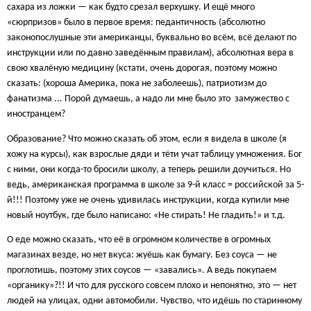
сахара из ложки — как будто срезал верхушку. И ещё много
«сюрпризов» было в первое время: педантичность (абсолютно
законопослушные эти американцы, буквально во всём, всё делают по
инструкции или по давно заведённым правилам), абсолютная вера в
свою хвалёную медицину (кстати, очень дорогая, поэтому можно
сказать: (хороша Америка, пока не заболеешь), патриотизм до
фанатизма ... Порой думаешь, а надо ли мне было это замужество с
иностранцем?
Образование? Что можно сказать об этом, если я видела в школе (я
хожу на курсы), как взрослые дяди и тёти учат таблицу умножения. Бог
с ними, они когда-то бросили школу, а теперь решили доучиться. Но
ведь, американская программа в школе за 9-й класс = российской за 5-
й!!! Поэтому уже не очень удивилась инструкции, когда купили мне
новый ноутбук, где было написано: «Не стирать! Не гладить!» и т.д.
О еде можно сказать, что её в огромном количестве в огромных
магазинах везде, но нет вкуса: жуёшь как бумагу. Без соуса — не
проглотишь, поэтому этих соусов — «завались». А ведь покупаем
«органику»?!! И что для русского совсем плохо и непонятно, это — нет
людей на улицах, одни автомобили. Чувство, что идёшь по старинному