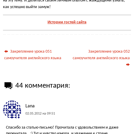
на эту тему. И делиться своим личным опытом с жаждущими узнать,
как успешно выйти замуж!
Истории гостей сайта
Закрепление урока 051
Закрепление урока 052
самоучителя английского языка
самоучителя английского языка
44 комментария:
Lana
02.05.2012 на 09:51
Спасибо за статью-письмо! Прочитала с удовольствием и даже
перечитала...:) Тут и чувство юмора, и уважение к стране,