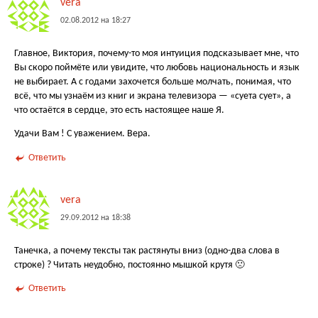
vera
02.08.2012 на 18:27
Главное, Виктория, почему-то моя интуиция подсказывает мне, что
Вы скоро поймёте или увидите, что любовь национальность и язык
не выбирает. А с годами захочется больше молчать, понимая, что
всё, что мы узнаём из книг и экрана телевизора — «суета сует», а
что остаётся в сердце, это есть настоящее наше Я.
Удачи Вам ! С уважением. Вера.
Ответить
vera
29.09.2012 на 18:38
Танечка, а почему тексты так растянуты вниз (одно-два слова в
строке) ? Читать неудобно, постоянно мышкой крутя 🙁
Ответить