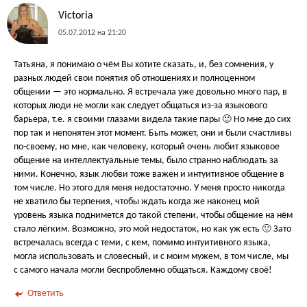
Victoria
05.07.2012 на 21:20
Татьяна, я понимаю о чём Вы хотите сказать, и, без сомнения, у
разных людей свои понятия об отношениях и полноценном
общении — это нормально. Я встречала уже довольно много пар, в
которых люди не могли как следует общаться из-за языкового
барьера, т.е. я своими глазами видела такие пары 🙂 Но мне до сих
пор так и непонятен этот момент. Быть может, они и были счастливы
по-своему, но мне, как человеку, который очень любит языковое
общение на интеллектуальные темы, было странно наблюдать за
ними. Конечно, язык любви тоже важен и интуитивное общение в
том числе. Но этого для меня недостаточно. У меня просто никогда
не хватило бы терпения, чтобы ждать когда же наконец мой
уровень языка поднимется до такой степени, чтобы общение на нём
стало лёгким. Возможно, это мой недостаток, но как уж есть 🙂 Зато
встречалась всегда с теми, с кем, помимо интуитивного языка,
могла использовать и словесный, и с моим мужем, в том числе, мы
с самого начала могли беспроблемно общаться. Каждому своё!
Ответить