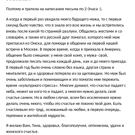
Поэтому и тратила на написание письма по 2-3часа :).
А когда в первый раз увидела моего будущего мужа, то с первых
секунд было чувство, что я знала его всю жизнь и мы встретились
вновь после какой-то странной разлуки. Общались жестами и со
словарём, а также его русский друг помогал, которого мой муж
пригласил из Омска, для помощи в общении на первой нашей
встрече в Москве. В первое время, когда я приехала в Америку,
общение было смешное: у меня свой комп, у мужа- свой,
продолжали писать письма каждый день, как и до моего приезда.
В первый год было очень сложно без языка, другая страна и
менталитет, да и здоровье потеряла из-за щитовидки. Но муж был
очень заботливым и понимающим и это помогло мне пережить
время «культурного стресса». Многие думают, что счастье падает с
неба, может на кого-то и падает, а многим нужно делать своё
счастье самим. Но в любом случае, всем без исключения нужно
делать очень много, чтобы это счастье не покино твой дом. Быть
счастливым это- труд, основанный на любви, в первую очередь,
терпении и житейской мудрости.
Я желаю Вам, Тина, здоровья, благополучия, оптимизма, удачи и
женского счастья.