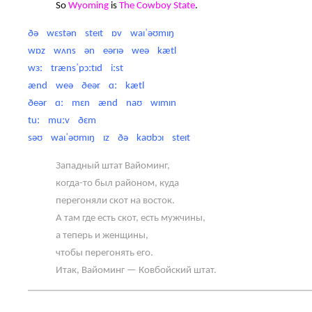
So
Wyoming
is
The Cowboy State
.
ðə wɛstən steɪt ɒv waɪˈəʊmɪŋ
wɒz wʌns ən eərɪə weə kætl
wɜː trænsˈpɔːtɪd iːst
ænd weə ðeər ɑː kætl
ðeər ɑː mɛn ænd naʊ wɪmɪn
tuː muːv ðɛm
səʊ waɪˈəʊmɪŋ ɪz ðə kaʊbɔɪ steɪt
Западный штат Вайоминг,
когда-то был районом, куда
перегоняли скот на восток.
А там где есть скот, есть мужчины,
а теперь и женщины,
чтобы перегонять его.
Итак, Вайоминг — Ковбойский штат.