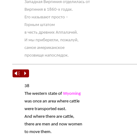
Западная Виргиния отделилась от
Виргиния в 1860-х годах.
Его называют просто –
Горным штатом
в честь древних Аппалачей.
И мы приберегли, пожалуй,
самое американское
прозвище напоследок.
Vm
P
38
The western state of
Wyoming
was once an area where cattle
were transported east.
And where there are cattle,
there are men and now women
to move them.