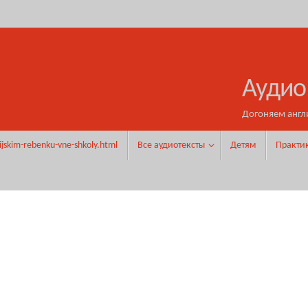
Аудио
Догоняем англ
ijskim-rebenku-vne-shkoly.html
Все аудиотексты
Детям
Практи