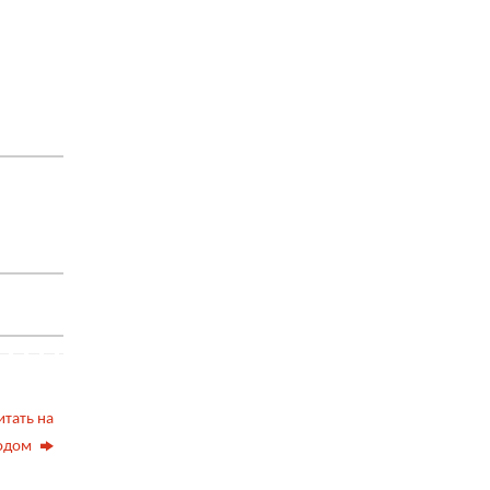
итать на
водом