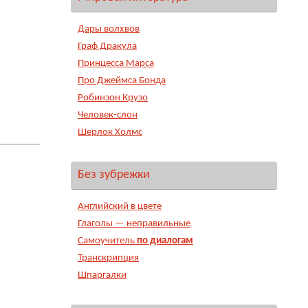
Дары волхвов
Граф Дракула
Принцесса Марса
Про Джеймса Бонда
Робинзон Крузо
Человек-слон
Шерлок Холмс
Без зубрежки
Английский в цвете
Глаголы — неправильные
Самоучитель
по диалогам
Транскрипция
Шпаргалки