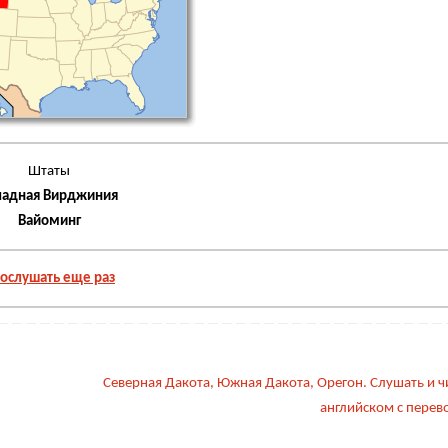
Штаты
падная Вирджиния
Вайоминг
ослушать еще раз
Северная Дакота, Южная Дакота, Орегон. Слушать и ч
английском с пере