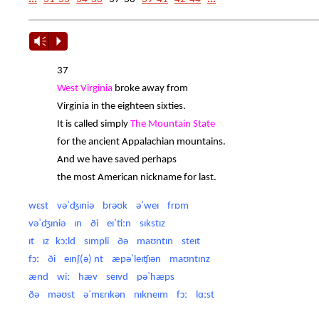
Vm
P
37
West Virginia
broke away from
Virginia in the eighteen sixties.
It is called simply
The Mountain State
for the ancient Appalachian mountains.
And we have saved perhaps
the most American nickname for last.
wɛst vəˈʤɪniə brəʊk əˈweɪ frɒm
vəˈʤɪniə ɪn ði eɪˈtiːn sɪkstɪz
ɪt ɪz kɔːld sɪmpli ðə maʊntɪn steɪt
fɔː ði eɪnʃ(ə) nt æpəˈleɪʧɪən maʊntɪnz
ænd wiː hæv seɪvd pəˈhæps
ðə məʊst əˈmɛrɪkən nɪkneɪm fɔː lɑːst