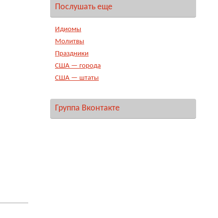
Послушать еще
Идиомы
Молитвы
Праздники
США — города
США — штаты
Группа Вконтакте