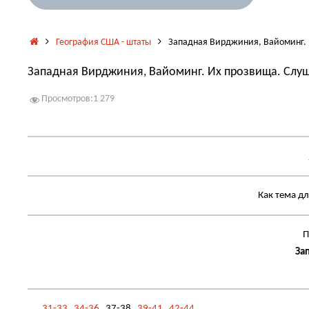
Главная
География США - штаты
Западная Вирджиния, Вайоминг. И
Западная Вирджиния, Вайоминг. Их прозвища. Слуша
Просмотров:
1 279
Как тема д
П
За
...
31-33
34-36
37-38
39-41
42-44
...