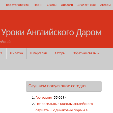
Все аудиотексты
Песни
Сказки
Диалоги
Диалоги ещё
Авторы
 Уроки Английского Даром
ийский
ка
Жилетка
Шпаргалки
Авторы
Обратная связь
Слушаем популярное сегодня
География
(55 069)
Неправильные глаголы английского
слушать. 3 одинаковые формы в