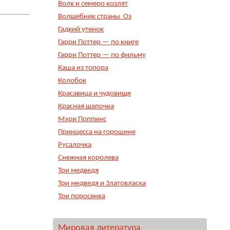
Волк и семеро козлят
Волшебник страны Оз
Гадкий утенок
Гарри Поттер — по книге
Гарри Поттер — по фильму
Каша из топора
Колобок
Красавица и чудовище
Красная шапочка
Мэри Поппинс
Принцесса на горошине
Русалочка
Снежная королева
Три медведя
Три медведя и Златовласка
Три поросенка
Мировая литература