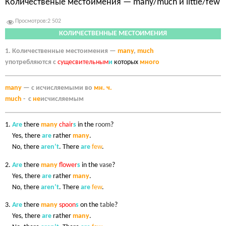
Количественые местоимения — many/much и little/few
Просмотров:
2 502
КОЛИЧЕСТВЕННЫЕ МЕСТОИМЕНИЯ
1. Количественные местоимения —
many
,
much
употребляются с
сущесвительным
и
которых
много
many
— с исчисляемыми
во
мн. ч.
much
- с
не
исчисляемым
1.
Are
there
many
chair
s
in the
room
?
1.
Yes, there
are
rather
many
.
1.
No, there
aren’t
. There
are
few
.
2.
Are
there
many
flower
s
in the
vase
?
2.
Yes, there
are
rather
many
.
2.
No, there
aren’t
. There
are
few
.
3.
Are
there
many
spoon
s
on the
table
?
3.
Yes, there
are
rather
many
.