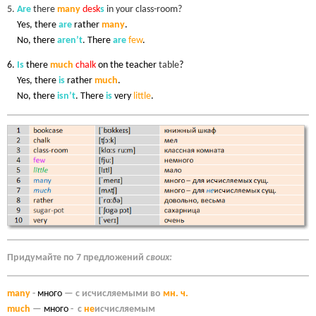
5.
Are
there
many
desk
s
in your class-room?
5.
Yes, there
are
rather
many
.
5.
No, there
aren’t
. There
are
few
.
6.
Is
there
much
chalk
on the teacher
table
?
6.
Yes, there
is
rather
much
.
6.
No, there
isn’t
. There
is
very
little
.
Придумайте по 7 предложений
своих:
many
-
много
— с исчисляемыми во
мн. ч.
much
—
много
- с
не
исчисляемым