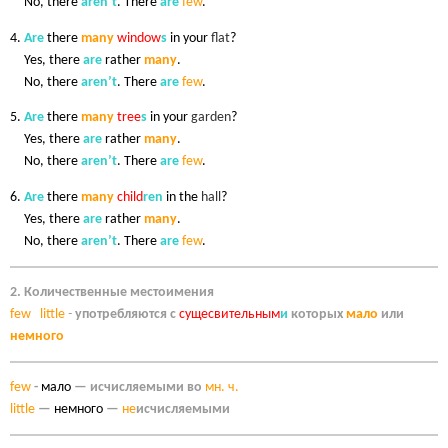
3.
No, there
aren’t
. There
are
few
.
4.
Are
there
many
window
s
in your
flat
?
4.
Yes, there
are
rather
many
.
4.
No, there
aren’t
. There
are
few
.
5.
Are
there
many
tree
s
in your
garden
?
5.
Yes, there
are
rather
many
.
5.
No, there
aren’t
. There
are
few
.
6.
Are
there
many
child
ren
in the
hall
?
6.
Yes, there
are
rather
many
.
6.
No, there
aren’t
. There
are
few
.
2. Количественные местоимения
few
little
-
употребляются с
сущесвительным
и
которых
мало
или
немного
few
-
мало
— исчисляемыми во
мн. ч.
little
—
немного
—
не
исчисляемыми