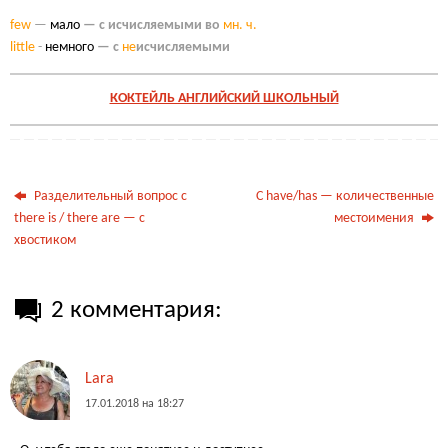
few
—
мало
— с исчисляемыми во
мн. ч.
little
-
немного
— с
не
исчисляемыми
КОКТЕЙЛЬ АНГЛИЙСКИЙ ШКОЛЬНЫЙ
Разделительный вопрос с
C have/has — количественные
there is / there are — с
местоимения
хвостиком
2 комментария:
Lara
17.01.2018 на 18:27