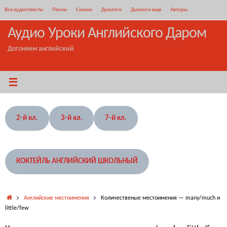
Перейти
Все аудиотексты
Песни
Сказки
Диалоги
Диалоги ещё
Авторы
к
содержимому
Аудио Уроки Английского Даром
Догоняем английский
2-й кл.
3-й кл.
7-й кл.
КОКТЕЙЛЬ АНГЛИЙСКИЙ ШКОЛЬНЫЙ
Главная
Английские местоимения
Количественые местоимения — many/much и
little/few