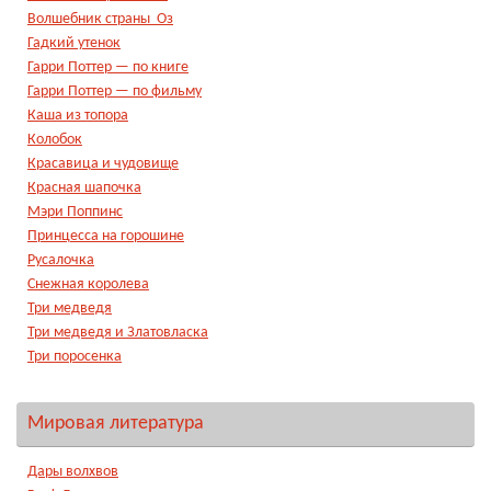
Волшебник страны Оз
Гадкий утенок
Гарри Поттер — по книге
Гарри Поттер — по фильму
Каша из топора
Колобок
Красавица и чудовище
Красная шапочка
Мэри Поппинс
Принцесса на горошине
Русалочка
Снежная королева
Три медведя
Три медведя и Златовласка
Три поросенка
Мировая литература
Дары волхвов