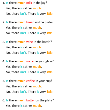
1.
Is
there
much
milk
in the
jug
?
1.
Yes, there
is
rather
much
.
1.
No, there
isn’t
. There
is
very
little
.
2.
Is
there
much
bread
on the
plate
?
2.
Yes, there
is
rather
much
.
2.
No, there
isn’t
. There
is
very
little
.
3.
Is
there
much
wine
in the
bottle
?
3.
Yes, there
is
rather
much
.
3.
No, there
isn’t
. There
is
very
little
.
4.
Is
there
much
water
in your
glass
?
4.
Yes, there
is
rather
much
.
4.
No, there
isn’t
. There
is
very
little
.
5.
Is
there
much
coffee
in your
cup
?
5.
Yes, there
is
rather
much
.
5.
No, there
isn’t
. There
is
very
little
.
6.
Is
there
much
butter
on the
plate
?
6.
Yes, there
is
rather
much
.