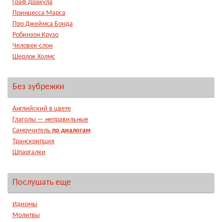
Граф Дракула
Принцесса Марса
Про Джеймса Бонда
Робинзон Крузо
Человек-слон
Шерлок Холмс
Без зубрежки
Английский в цвете
Глаголы — неправильные
Самоучитель
по диалогам
Транскрипция
Шпаргалки
Послушать еще
Идиомы
Молитвы