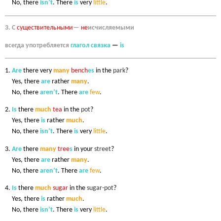
6.
No, there
isn’t
. There
is
very
little
.
3. С
существительными
—
не
исчисляемыми
всегда употребляется
глагол связка
—
is
1.
Are
there very
many
bench
es
in the
park
?
1.
Yes, there
are
rather
many
.
1.
No, there
aren’t
. There
are
few
.
2.
Is
there
much
tea
in the
pot
?
2.
Yes, there
is
rather
much
.
2.
No, there
isn’t
. There
is
very
little
.
3.
Are
there
many
tree
s
in your
street
?
3.
Yes, there
are
rather
many
.
3.
No, there
aren’t
. There
are
few
.
4.
Is
there
much
sugar
in the
sugar-pot
?
4.
Yes, there
is
rather
much
.
4.
No, there
isn’t
. There
is
very
little
.