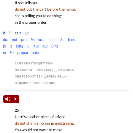
If she tells you
do not put the cart before the horse
,
she is telling you to do things
in the proper order.
ɪf ʃiː tɛlz juː
duː nɒt pʊt ðə kɑːt bɪˈfɔː ðə hɔːs
ʃiː ɪz tɛlɪŋ juː tuː duː θɪŋz
ɪn ðə prɒpər ɔːdə
Если она говорит вам
не ставить телегу перед лошадью,
она говорит вам делать вещи
в правильном порядке.
Vm
P
25
Here’s another piece of advice —
do not change horses in midstream
.
You would not want to make