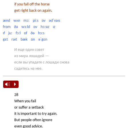
if you fall off the horse
get right back on again
.
ænd wʌn mɔː piːs ɒv ədˈvaɪs
frɒm ðə wɜːld ɒv hɔːsɪz ɪz
ɪf juː fɔːl ɒf ðə hɔːs
gɛt raɪt bæk ɒn əˈgɛn
И еще один совет
из мира лошадей —
если вы упадете с лошади снова
садитесь на нее.
Vm
P
28
When you fail
or suffer a setback
it is important to try again.
But people often ignore
even good advice.