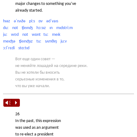
major changes to something you’ve
already started.
hɪəz əˈnʌðə piːs ɒv ədˈvaɪs
duː nɒt ʧeɪnʤ hɔːsɪz ɪn mɪdstriːm
juː wʊd nɒt wɒnt tuː meɪk
meɪʤə ʧeɪnʤɪz tuː sʌmθɪŋ juːv
ɔːlˈrɛdi stɑːtɪd
Вот еще один совет —
не меняйте лошадей на середине реки.
Вы не хотели бы вносить
серьезные изменения в то,
что вы уже начали.
Vm
P
26
In the past, this expression
was used as an argument
to re-elect a president