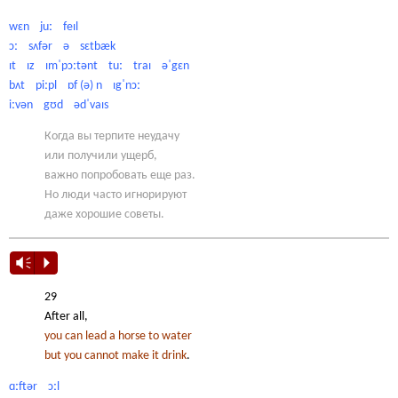
wɛn juː feɪl
ɔː sʌfər ə sɛtbæk
ɪt ɪz ɪmˈpɔːtənt tuː traɪ əˈgɛn
bʌt piːpl ɒf (ə) n ɪgˈnɔː
iːvən gʊd ədˈvaɪs
Когда вы терпите неудачу
или получили ущерб,
важно попробовать еще раз.
Но люди часто игнорируют
даже хорошие советы.
Vm
P
29
After all,
you can lead a horse to water
but you cannot make it drink
.
ɑːftər ɔːl