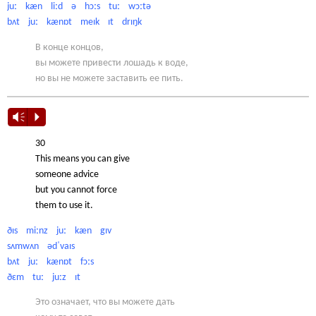
juː kæn liːd ə hɔːs tuː wɔːtə
bʌt juː kænɒt meɪk ɪt drɪŋk
В конце концов,
вы можете привести лошадь к воде,
но вы не можете заставить ее пить.
Vm
P
30
This means you can give
someone advice
but you cannot force
them to use it.
ðɪs miːnz juː kæn gɪv
sʌmwʌn ədˈvaɪs
bʌt juː kænɒt fɔːs
ðɛm tuː juːz ɪt
Это означает, что вы можете дать