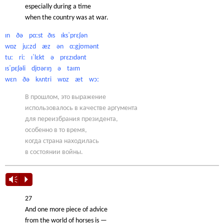
especially during a time
when the country was at war.
ɪn ðə pɑːst ðɪs ɪksˈprɛʃən
wɒz juːzd æz ən ɑːgjʊmənt
tuː riː ɪˈlɛkt ə prɛzɪdənt
ɪsˈpɛʃəli djʊərɪŋ ə taɪm
wɛn ðə kʌntri wɒz æt wɔː
В прошлом, это выражение
использовалось в качестве аргумента
для переизбрания президента,
особенно в то время,
когда страна находилась
в состоянии войны.
Vm
P
27
And one more piece of advice
from the world of horses is —