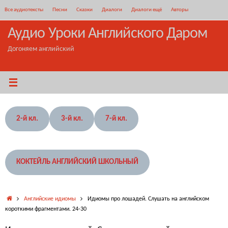
Перейти
Все аудиотексты
Песни
Сказки
Диалоги
Диалоги ещё
Авторы
к
содержимому
Аудио Уроки Английского Даром
Догоняем английский
2-й кл.
3-й кл.
7-й кл.
КОКТЕЙЛЬ АНГЛИЙСКИЙ ШКОЛЬНЫЙ
Главная
Английские идиомы
Идиомы про лошадей. Слушать на английском
короткими фрагментами. 24-30