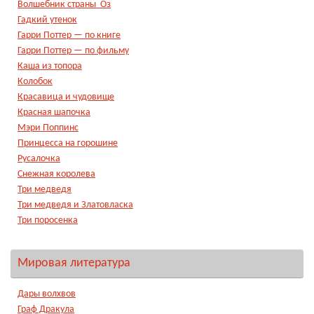
Волшебник страны Оз
Гадкий утенок
Гарри Поттер — по книге
Гарри Поттер — по фильму
Каша из топора
Колобок
Красавица и чудовище
Красная шапочка
Мэри Поппинс
Принцесса на горошине
Русалочка
Снежная королева
Три медведя
Три медведя и Златовласка
Три поросенка
Мировая литература
Дары волхвов
Граф Дракула