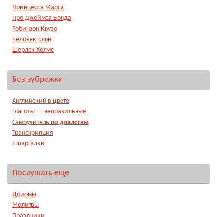
Принцесса Марса
Про Джеймса Бонда
Робинзон Крузо
Человек-слон
Шерлок Холмс
Без зубрежки
Английский в цвете
Глаголы — неправильные
Самоучитель
по диалогам
Транскрипция
Шпаргалки
Послушать еще
Идиомы
Молитвы
Праздники