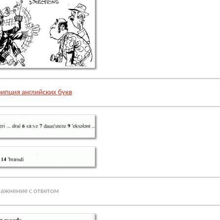
рипция английских букв
ажнение с ответом