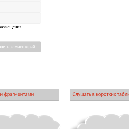
 размещения
и фрагментами
Слушать в коротких табл