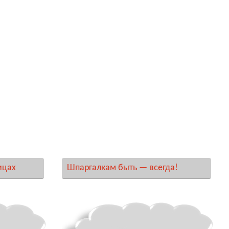
ицах
Шпаргалкам быть — всегда!