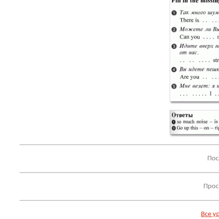
Пос
Прос
Все у