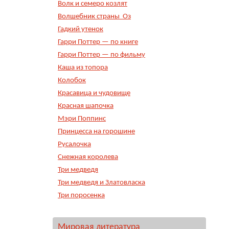
Волк и семеро козлят
Волшебник страны Оз
Гадкий утенок
Гарри Поттер — по книге
Гарри Поттер — по фильму
Каша из топора
Колобок
Красавица и чудовище
Красная шапочка
Мэри Поппинс
Принцесса на горошине
Русалочка
Снежная королева
Три медведя
Три медведя и Златовласка
Три поросенка
Мировая литература