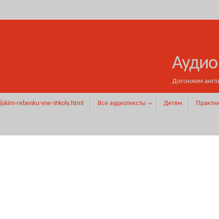
Аудио
Догоняем англ
ijskim-rebenku-vne-shkoly.html
Все аудиотексты
Детям
Практи