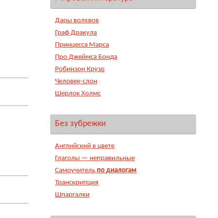
Дары волхвов
Граф Дракула
Принцесса Марса
Про Джеймса Бонда
Робинзон Крузо
Человек-слон
Шерлок Холмс
Без зубрежки
Английский в цвете
Глаголы — неправильные
Самоучитель
по диалогам
Транскрипция
Шпаргалки