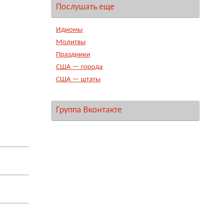
Послушать еще
Идиомы
Молитвы
Праздники
США — города
США — штаты
Группа Вконтакте