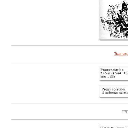
Транск
Упр