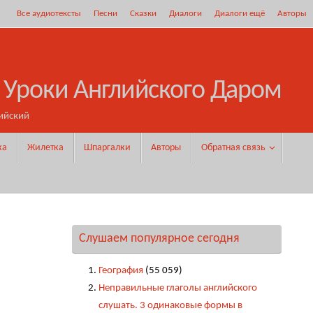
Все аудиотексты
Песни
Сказки
Диалоги
Диалоги ещё
Авторы
 Уроки Английского Даром
ийский
ка
Жилетка
Шпаргалки
Авторы
Обратная связь
Слушаем популярное сегодня
География
(55 059)
Неправильные глаголы английского
слушать. 3 одинаковые формы в