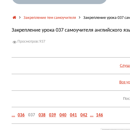
Главная
Закрепление тем самоучителя
Закрепление урока 037 са
Закрепление урока 037 самоучителя английского яз
Просмотров:
937
Слуша
Все у
Пос
...
036
037
038
039
040
041
042
...
146