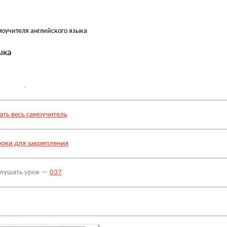
моучителя английского языка
ыка
.
ть весь самоучитель
роки для закрепления
лушать урок —
037