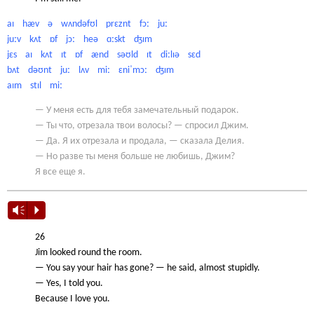
aɪ hæv ə wʌndəfʊl prɛznt fɔː juː
juːv kʌt ɒf jɔː heə ɑːskt ʤɪm
jɛs aɪ kʌt ɪt ɒf ænd səʊld ɪt diːlɪə sɛd
bʌt dəʊnt juː lʌv miː ɛniˈmɔː ʤɪm
aɪm stɪl miː
— У меня есть для тебя замечательный подарок.
— Ты что, отрезала твои волосы? — спросил Джим.
— Да. Я их отрезала и продала, — сказала Делия.
— Но разве ты меня больше не любишь, Джим?
Я все еще я.
Vm
P
26
Jim looked round the room.
— You say your hair has gone? — he said, almost stupidly.
— Yes, I told you.
Because I love you.