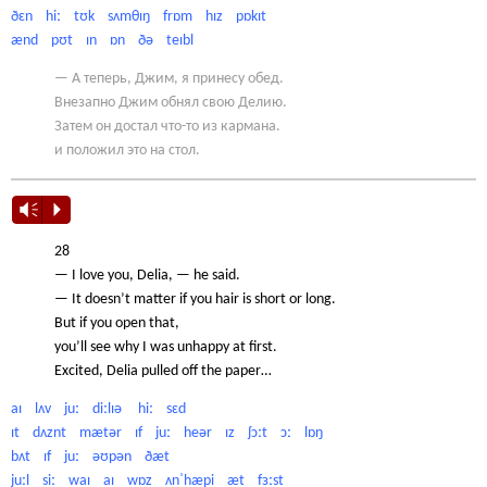
ðɛn hiː tʊk sʌmθɪŋ frɒm hɪz pɒkɪt
ænd pʊt ɪn ɒn ðə teɪbl
— А теперь, Джим, я принесу обед.
Внезапно Джим обнял свою Делию.
Затем он достал что-то из кармана.
и положил это на стол.
Vm
P
28
— I love you, Delia, — he said.
— It doesn’t matter if you hair is short or long.
But if you open that,
you’ll see why I was unhappy at first.
Excited, Delia pulled off the paper…
aɪ lʌv juː diːlɪə hiː sɛd
ɪt dʌznt mætər ɪf juː heər ɪz ʃɔːt ɔː lɒŋ
bʌt ɪf juː əʊpən ðæt
juːl siː waɪ aɪ wɒz ʌnˈhæpi æt fɜːst