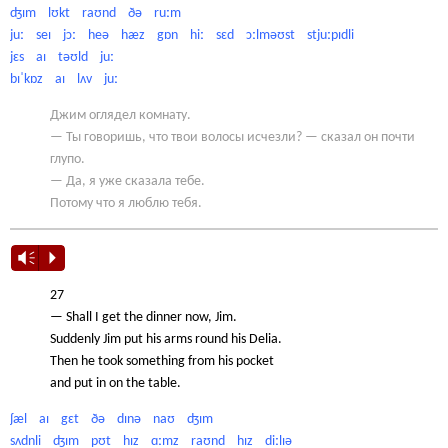
ʤɪm lʊkt raʊnd ðə ruːm
juː seɪ jɔː heə hæz gɒn hiː sɛd ɔːlməʊst stjuːpɪdli
jɛs aɪ təʊld juː
bɪˈkɒz aɪ lʌv juː
Джим оглядел комнату.
— Ты говоришь, что твои волосы исчезли? — сказал он почти
глупо.
— Да, я уже сказала тебе.
Потому что я люблю тебя.
Vm
P
27
— Shall I get the dinner now, Jim.
Suddenly Jim put his arms round his Delia.
Then he took something from his pocket
and put in on the table.
ʃæl aɪ gɛt ðə dɪnə naʊ ʤɪm
sʌdnli ʤɪm pʊt hɪz ɑːmz raʊnd hɪz diːlɪə