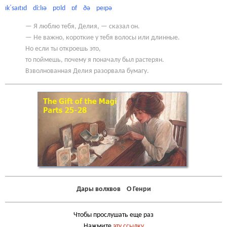
ɪkˈsaɪtɪd diːlɪə pʊld ɒf ðə peɪpə
— Я люблю тебя, Делия, — сказал он.
— Не важно, короткие у тебя волосы или длинные.
Но если ты откроешь это,
то поймешь, почему я поначалу был растерян.
Взволнованная Делия разорвала бумагу.
Дары волхвов О Генри
Чтобы прослушать еще раз
Нажмите
эту ссылку