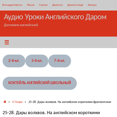
Перейти
Все аудиотексты
Песни
Сказки
Диалоги
Диалоги ещё
Авторы
к
содержимому
Аудио Уроки Английского Даром
Догоняем английский
2-й кл.
3-й кл.
7-й кл.
КОКТЕЙЛЬ АНГЛИЙСКИЙ ШКОЛЬНЫЙ
Главная
О Генри
25-28. Дары волхвов. На английском короткими фрагментами
25-28. Дары волхвов. На английском короткими