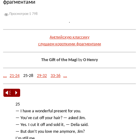
фрагментами
Просмотров:
1 798
.
Английскую классику
слушаем короткими фрагментами
The Gift of the Magi
by
O Henry
...
21-24
25-28
29-32
33-36
...
Vm
P
25
— I have a wonderful present for you.
— You’ve cut off your hair? — asked Jim.
— Yes. I cut it off and sold it, — Delia said.
— But don’t you love me anymore, Jim?
I’m still me.