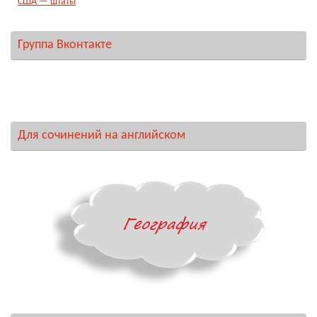
США — штаты
Группа Вконтакте
Для сочинений на английском