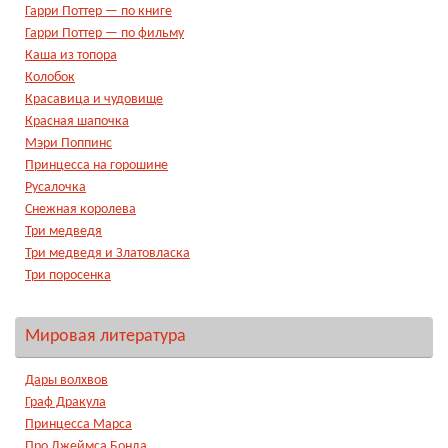
Гарри Поттер — по книге
Гарри Поттер — по фильму
Каша из топора
Колобок
Красавица и чудовище
Красная шапочка
Мэри Поппинс
Принцесса на горошине
Русалочка
Снежная королева
Три медведя
Три медведя и Златовласка
Три поросенка
Мировая литература
Дары волхвов
Граф Дракула
Принцесса Марса
Про Джеймса Бонда