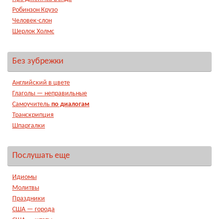
Робинзон Крузо
Человек-слон
Шерлок Холмс
Без зубрежки
Английский в цвете
Глаголы — неправильные
Самоучитель
по диалогам
Транскрипция
Шпаргалки
Послушать еще
Идиомы
Молитвы
Праздники
США — города