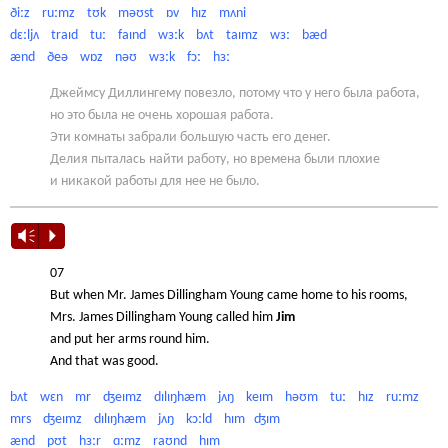
ðiːz ruːmz tʊk məʊst ɒv hɪz mʌni
dɛːljʌ traɪd tuː faɪnd wɜːk bʌt taɪmz wɜː bæd
ænd ðeə wɒz nəʊ wɜːk fɔː hɜː
Джеймсу Диллингему повезло, потому что у него была работа,
но это была не очень хорошая работа.
Эти комнаты забрали большую часть его денег.
Делия пыталась найти работу, но времена были плохие
и никакой работы для нее не было.
Vm
P
07
But when Mr. James Dillingham Young came home to his rooms,
Mrs. James Dillingham Young called him
Jim
and put her arms round him.
And that was good.
bʌt wɛn mr ʤeɪmz dɪlɪŋhæm jʌŋ keɪm həʊm tuː hɪz ruːmz
mrs ʤeɪmz dɪlɪŋhæm jʌŋ kɔːld hɪm ʤɪm
ænd pʊt hɜːr ɑːmz raʊnd hɪm