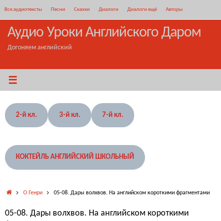
Перейти
Все аудиотексты
Песни
Сказки
Диалоги
Диалоги ещё
Авторы
к
содержимому
Аудио Уроки Английского Даром
Догоняем английский
2-й кл.
3-й кл.
7-й кл.
КОКТЕЙЛЬ АНГЛИЙСКИЙ ШКОЛЬНЫЙ
Главная
О Генри
05-08. Дары волхвов. На английском короткими фрагментами
05-08. Дары волхвов. На английском короткими