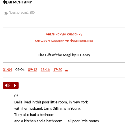
фрагментами
Просмотров:
1 880
.
Английскую классику
слушаем короткими фрагментами
The Gift of the Magi
by
O Henry
01-04
05-08
09-12
13-16
17-20
...
Vm
P
05
Delia lived in this poor little room, in New York
with her husband, Jams Dillingham Young.
They also had a bedroom
and a kitchen and a bathroom — all poor little rooms.