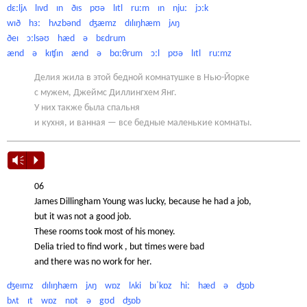
dɛːljʌ lɪvd ɪn ðɪs pʊə lɪtl ruːm ɪn njuː jɔːk
wɪð hɜː hʌzbənd ʤæmz dɪlɪŋhæm jʌŋ
ðeɪ ɔːlsəʊ hæd ə bɛdrum
ænd ə kɪʧɪn ænd ə bɑːθrum ɔːl pʊə lɪtl ruːmz
Делия жила в этой бедной комнатушке в Нью-Йорке
с мужем, Джеймс Диллингхем Янг.
У них также была спальня
и кухня, и ванная — все бедные маленькие комнаты.
Vm
P
06
James Dillingham Young was lucky, because he had a job,
but it was not a good job.
These rooms took most of his money.
Delia tried to find work , but times were bad
and there was no work for her.
ʤeɪmz dɪlɪŋhæm jʌŋ wɒz lʌki bɪˈkɒz hiː hæd ə ʤɒb
bʌt ɪt wɒz nɒt ə gʊd ʤɒb