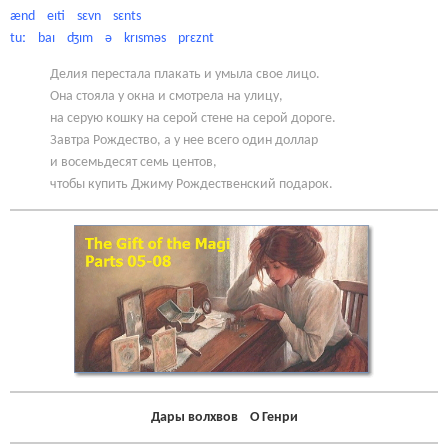
ænd eɪti sɛvn sɛnts
tuː baɪ ʤɪm ə krɪsməs prɛznt
Делия перестала плакать и умыла свое лицо.
Она стояла у окна и смотрела на улицу,
на серую кошку на серой стене на серой дороге.
Завтра Рождество, а у нее всего один доллар
и восемьдесят семь центов,
чтобы купить Джиму Рождественский подарок.
Дары волхвов О Генри