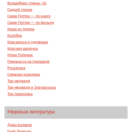
Волшебник страны Оз
Гадкий утенок
Гарри Поттер — по книге
Гарри Поттер — по фильму
Каша из топора
Колобок
Красавица и чудовище
Красная шапочка
Мэри Поппинс
Принцесса на горошине
Русалочка
Снежная королева
Три медведя
Три медведя и Златовласка
Три поросенка
Мировая литература
Дары волхвов
Граф Дракула