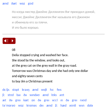
ænd ðæt wɒz gʊd
Но когда мистер Джеймс Диллингем Янг приходил домой,
миссис Джеймс Диллингем Янг называла его Джимом
и обнимала его за плечи.
И это было хорошо.
Vm
P
08
Delia stopped crying and washed her face.
She stood by the window, and looks out,
at the grey cat on the grey wall in the gray road.
Tomorrow was Christmas day and she had only one dollar
and eighty-seven cents
to buy Jim a Christmas present
dɛːljʌ stɒpt kraɪɪŋ ænd wɒʃt hɜː feɪs
ʃiː stʊd baɪ ðə wɪndəʊ ænd lʊks aʊt
æt ðə greɪ kæt ɒn ðə greɪ wɔːl ɪn ðə greɪ rəʊd
təˈmɒrəʊ wɒz krɪsməs deɪ ænd ʃiː hæd əʊnli wʌn dɒlə