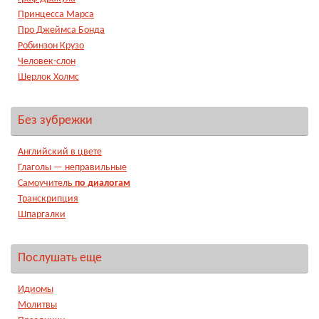
Принцесса Марса
Про Джеймса Бонда
Робинзон Крузо
Человек-слон
Шерлок Холмс
Без зубрежки
Английский в цвете
Глаголы — неправильные
Самоучитель
по диалогам
Транскрипция
Шпаргалки
Послушать еще
Идиомы
Молитвы