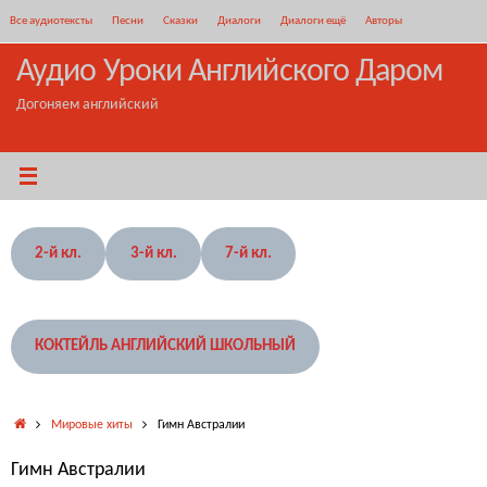
Перейти
Все аудиотексты
Песни
Сказки
Диалоги
Диалоги ещё
Авторы
к
содержимому
Аудио Уроки Английского Даром
Догоняем английский
2-й кл.
3-й кл.
7-й кл.
КОКТЕЙЛЬ АНГЛИЙСКИЙ ШКОЛЬНЫЙ
Главная
Мировые хиты
Гимн Австралии
Гимн Австралии