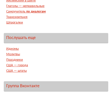
Английский в цвете
Глаголы — неправильные
Самоучитель
по диалогам
Транскрипция
Шпаргалки
Послушать еще
Идиомы
Молитвы
Праздники
США — города
США — штаты
Группа Вконтакте