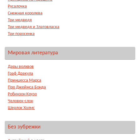
Русалочка
Снежная королева
Три медведя
Три медведя и Златовласка
Три поросенка
Мировая литература
Дары волхвов
Граф Дракула
Принцесса Марса
Про Джеймса Бонда
Робинзон Крузо
Человек-слон
Шерлок Холмс
Без зубрежки