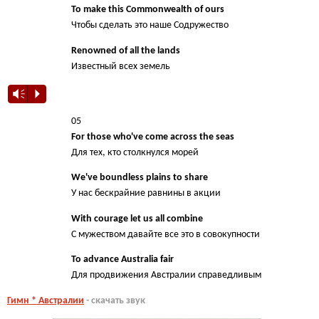
To make this Commonwealth of ours
Чтобы сделать это наше Содружество
Renowned of all the lands
Известный всех земель
Vm
P
05
For those who've come across the seas
Для тех, кто столкнулся морей
We've boundless plains to share
У нас бескрайние равнины в акции
With courage let us all combine
С мужеством давайте все это в совокупности
To advance Australia fair
Для продвижения Австралии справедливым
Гимн * Австралии
- скачать звук