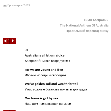
Просмотров:
2 699
Гимн Австралии
The National Anthem Of Australia
Правильный перевод внизу
Vm
P
01
Australians all let us rejoice
Австралийцы все возрадуемся
For we are young and free
Ибо мы молоды и свободны
We've golden soil and wealth for toil
У нас золотые богатства почвы и для труда
Our home is girt by sea
Наш дом препоясавши на море