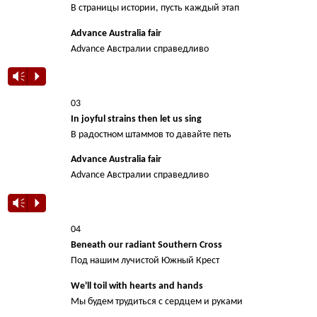
В страницы истории, пусть каждый этап
Advance Australia fair
Advance Австралии справедливо
Vm
P
03
In joyful strains then let us sing
В радостном штаммов то давайте петь
Advance Australia fair
Advance Австралии справедливо
Vm
P
04
Beneath our radiant Southern Cross
Под нашим лучистой Южный Крест
We'll toil with hearts and hands
Мы будем трудиться с сердцем и руками