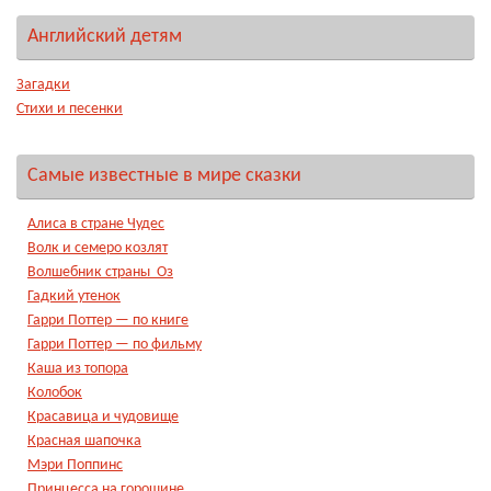
Английский детям
Загадки
Стихи и песенки
Самые известные в мире сказки
Алиса в стране Чудес
Волк и семеро козлят
Волшебник страны Оз
Гадкий утенок
Гарри Поттер — по книге
Гарри Поттер — по фильму
Каша из топора
Колобок
Красавица и чудовище
Красная шапочка
Мэри Поппинс
Принцесса на горошине