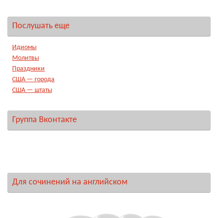
Послушать еще
Идиомы
Молитвы
Праздники
США — города
США — штаты
Группа Вконтакте
Для сочинений на английском