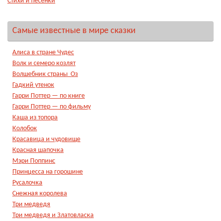
Стихи и песенки
Самые известные в мире сказки
Алиса в стране Чудес
Волк и семеро козлят
Волшебник страны Оз
Гадкий утенок
Гарри Поттер — по книге
Гарри Поттер — по фильму
Каша из топора
Колобок
Красавица и чудовище
Красная шапочка
Мэри Поппинс
Принцесса на горошине
Русалочка
Снежная королева
Три медведя
Три медведя и Златовласка