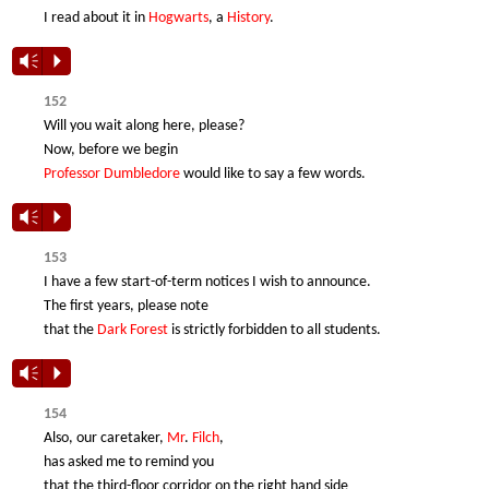
I read about it in
Hogwarts
, а
History
.
Vm
P
152
Will you wait along here, please?
Now, before we begin
Professor
Dumbledore
would like to say a few words.
Vm
P
153
I have a few start-of-term notices I wish to announce.
The first years, please note
that the
Dark
Forest
is strictly forbidden to all students.
Vm
P
154
Also, our caretaker,
Mr
.
Filch
,
has asked me to remind you
that the third-floor corridor on the right hand side