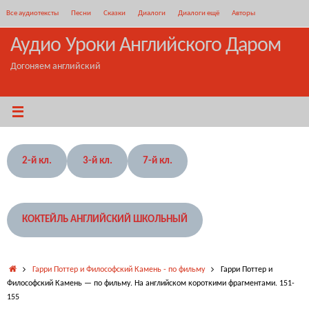
Перейти
Все аудиотексты
Песни
Сказки
Диалоги
Диалоги ещё
Авторы
к
содержимому
Аудио Уроки Английского Даром
Догоняем английский
2-й кл.
3-й кл.
7-й кл.
КОКТЕЙЛЬ АНГЛИЙСКИЙ ШКОЛЬНЫЙ
Главная
Гарри Поттер и Философский Камень - по фильму
Гарри Поттер и
Философский Камень — по фильму. На английском короткими фрагментами. 151-
155