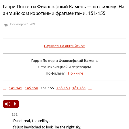
Гарри Поттер и Философский Камень — по фильму. На
английском короткими фрагментами. 151-155
Просмотров:
1 709
.
Слушаем на английском
Гарри Поттер и Философский Камень
С транскрипцией и переводом
По фильму
По книге
...
141-145
146-150
151-155
156-160
161-165
...
Vm
P
151
It's not real, the ceiling.
It's just bewitched to look like the night sky.