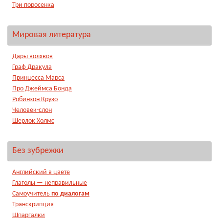
Три поросенка
Мировая литература
Дары волхвов
Граф Дракула
Принцесса Марса
Про Джеймса Бонда
Робинзон Крузо
Человек-слон
Шерлок Холмс
Без зубрежки
Английский в цвете
Глаголы — неправильные
Самоучитель
по диалогам
Транскрипция
Шпаргалки