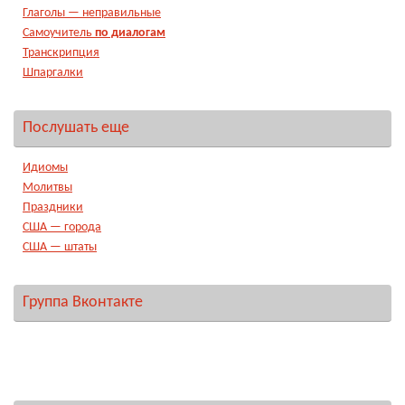
Глаголы — неправильные
Самоучитель
по диалогам
Транскрипция
Шпаргалки
Послушать еще
Идиомы
Молитвы
Праздники
США — города
США — штаты
Группа Вконтакте