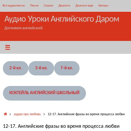
Перейти
Все аудиотексты
Песни
Сказки
Диалоги
Диалоги ещё
Авторы
к
содержимому
Аудио Уроки Английского Даром
Догоняем английский
2-й кл.
3-й кл.
7-й кл.
КОКТЕЙЛЬ АНГЛИЙСКИЙ ШКОЛЬНЫЙ
Главная
аудио про любовь
12-17. Английские фразы во время процесса любви
12-17. Английские фразы во время процесса любви