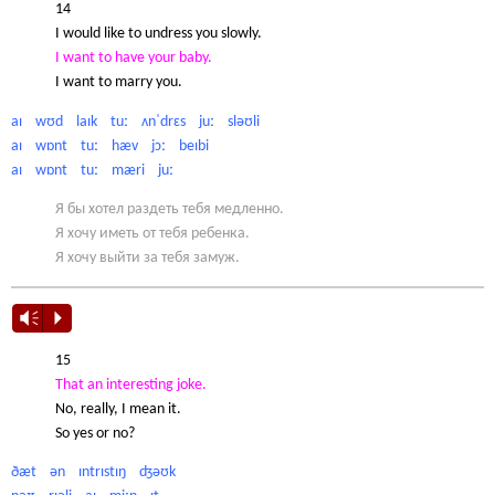
14
I would like to undress you slowly.
I want to have your baby.
I want to marry you.
aɪ wʊd laɪk tuː ʌnˈdrɛs juː sləʊli
aɪ wɒnt tuː hæv jɔː beɪbi
aɪ wɒnt tuː mæri juː
Я бы хотел раздеть тебя медленно.
Я хочу иметь от тебя ребенка.
Я хочу выйти за тебя замуж.
Vm
P
15
That an interesting joke.
No, really, I mean it.
So yes or no?
ðæt ən ɪntrɪstɪŋ ʤəʊk