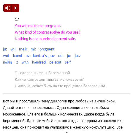
Vm
P
17
You will make me pregnant.
What kind of contraceptive do you use?
Nothing is one hundred percent safe.
juː wɪl meɪk miː prɛgnənt
wɒt kaɪnd ɒv kɒntrəˈsɛptɪv duː juː juːz
nʌθɪŋ ɪz wʌn hʌndrəd pəˈsɛnt seɪf
Ты сделаешь меня беременной.
Какие контрацептивы вы используете?
Ничто не может быть на сто процентов безопасным.
Вот мы и прослушали
тему диалогов
про
любовь на английском
.
Давайте теперь повеселимся. Одна женщина очень любила
мороженное. Ела его в больших количествах. Даже когда была
беременной. Даже зимой. И вот, однажды, на одном из последних
месяцев, она приходит на ультразвук в женскую консультацию. Все