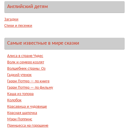
Английский детям
Загадки
Стихи и песенки
Самые известные в мире сказки
Алиса в стране Чудес
Волк и семеро козлят
Волшебник страны Оз
Гадкий утенок
Гарри Поттер — по книге
Гарри Поттер — по фильму
Каша из топора
Колобок
Красавица и чудовище
Красная шапочка
Мэри Поппинс
Принцесса на горошине