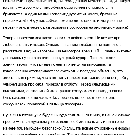
показатели нормальные но, вдруг обалдевшая медсестра видит такую
картину — двое мальчиков-близнецов усиленно толкаются и
брыкаются. А один малыш говорит другому: «Ничего, братишка,
перезимуем!» Ну, у нас сейчас тоже не лето, так что и мы успешно
перезимуем, вместе с разговорами про любовь на английском языке!
Теперь, повеселимся насчет каких-то любовников. Не все же про
любовь на английском. Однажды, нашим влюбленным пришлось
расстаться. Нет, не насовсем. На некоторое время. Ей — очень выгодно
досталась путевка на очень популярный курорт. Прошла неделя,
жених, звонит, что приедет к ней в пятницу на выходные. Та
взволнованно отговаривает его ехать этим поездом, объяснив, что
здесь такая примета, что в пятницу приезжают только рогоносцы. Он,
улыбнувшись про себя, приехал в субботу. Перед следующими
выходными, он звонит ей что страшно соскучился и приедет снова.
Она, рассеянно отвечает: «Да, дорогой, конечно, я тоже очень
соскучилась, приезжай в пятницу поскорее»...
Ну, а мы в пятницу не будем никуда ездить. В пятницу, в нашем случае
просто — на следующем уроке, если все будет по плану и ничего не
изменится, мы будем безопасно 🙂 слушать новые откровенные фразы