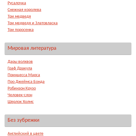
Русалочка
Снежная королева
Три медведя
Три медведя и Златовласка
Три поросенка
Мировая литература
Дары волхвов
Граф Дракула
Принцесса Марса
Про Джеймса Бонда
Робинзон Крузо
Человек-слон
Шерлок Холмс
Без зубрежки
Английский в цвете