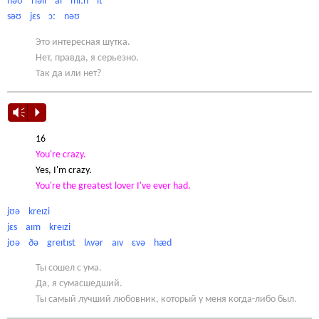
nəʊ rɪəli aɪ miːn ɪt
səʊ jɛs ɔː nəʊ
Это интересная шутка.
Нет, правда, я серьезно.
Так да или нет?
Vm
P
16
You're crazy.
Yes, I'm crazy.
You're the greatest lover I've ever had.
jʊə kreɪzi
jɛs aɪm kreɪzi
jʊə ðə greɪtɪst lʌvər aɪv ɛvə hæd
Ты сошел с ума.
Да, я сумасшедший.
Ты самый лучший любовник, который у меня когда-либо был.