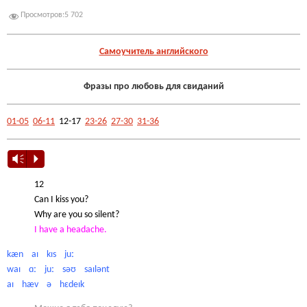
Просмотров:
5 702
Самоучитель английского
Фразы про любовь для свиданий
01-05
06-11
12-17
23-26
27-30
31-36
Vm
P
12
Can I kiss you?
Why are you so silent?
I have a headache.
kæn aɪ kɪs juː
waɪ ɑː juː səʊ saɪlənt
aɪ hæv ə hɛdeɪk