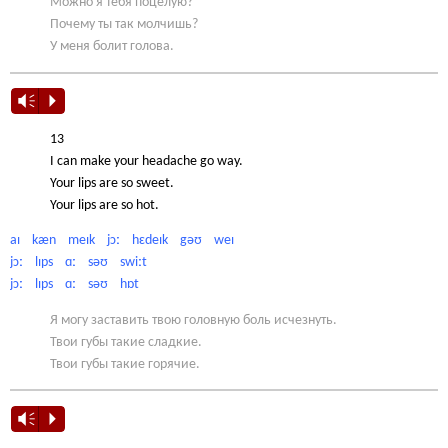
Можно я тебя поцелую?
Почему ты так молчишь?
У меня болит голова.
Vm
P
13
I can make your headache go way.
Your lips are so sweet.
Your lips are so hot.
aɪ kæn meɪk jɔː hɛdeɪk gəʊ weɪ
jɔː lɪps ɑː səʊ swiːt
jɔː lɪps ɑː səʊ hɒt
Я могу заставить твою головную боль исчезнуть.
Твои губы такие сладкие.
Твои губы такие горячие.
Vm
P