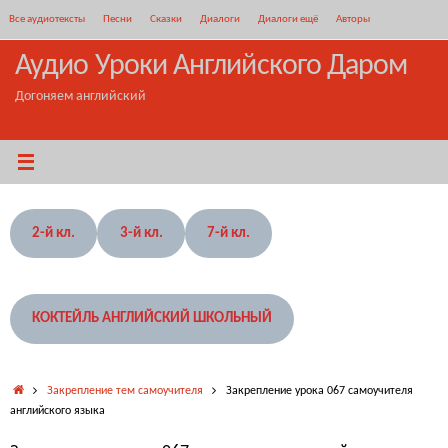
Перейти
Все аудиотексты
Песни
Сказки
Диалоги
Диалоги ещё
Авторы
к
содержимому
Аудио Уроки Английского Даром
Догоняем английский
2-й кл.
3-й кл.
7-й кл.
КОКТЕЙЛЬ АНГЛИЙСКИЙ ШКОЛЬНЫЙ
Главная
Закрепление тем самоучителя
Закрепление урока 067 самоучителя
английского языка