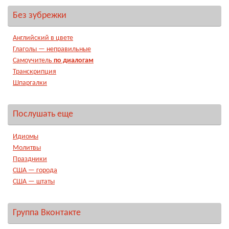
Без зубрежки
Английский в цвете
Глаголы — неправильные
Самоучитель
по диалогам
Транскрипция
Шпаргалки
Послушать еще
Идиомы
Молитвы
Праздники
США — города
США — штаты
Группа Вконтакте