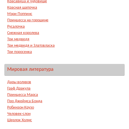
Красавица и чудовище
Красная шапочка
Мэри Поппинс
Принцесса на горошине
Русалочка
Снежная королева
Три медведя
Три медведя и Златовласка
Три поросенка
Мировая литература
Дары волхвов
Граф Дракула
Принцесса Марса
Про Джеймса Бонда
Робинзон Крузо
Человек-слон
Шерлок Холмс