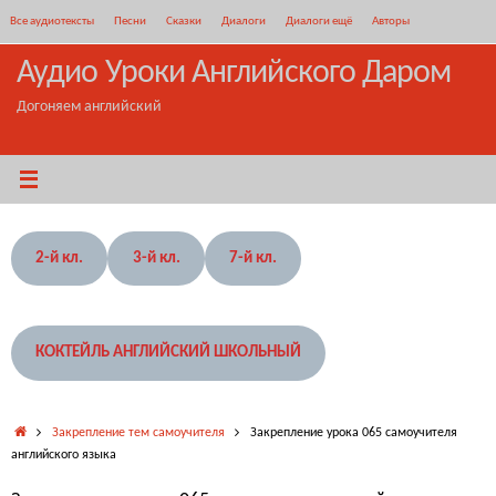
Перейти
Все аудиотексты
Песни
Сказки
Диалоги
Диалоги ещё
Авторы
к
содержимому
Аудио Уроки Английского Даром
Догоняем английский
2-й кл.
3-й кл.
7-й кл.
КОКТЕЙЛЬ АНГЛИЙСКИЙ ШКОЛЬНЫЙ
Главная
Закрепление тем самоучителя
Закрепление урока 065 самоучителя
английского языка