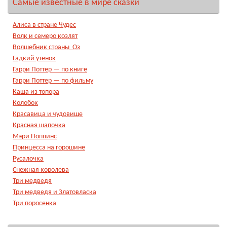
Самые известные в мире сказки
Алиса в стране Чудес
Волк и семеро козлят
Волшебник страны Оз
Гадкий утенок
Гарри Поттер — по книге
Гарри Поттер — по фильму
Каша из топора
Колобок
Красавица и чудовище
Красная шапочка
Мэри Поппинс
Принцесса на горошине
Русалочка
Снежная королева
Три медведя
Три медведя и Златовласка
Три поросенка