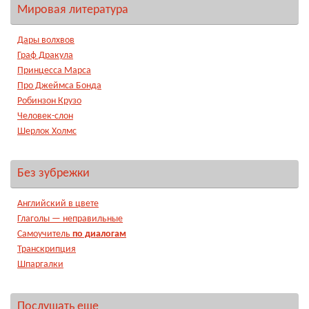
Мировая литература
Дары волхвов
Граф Дракула
Принцесса Марса
Про Джеймса Бонда
Робинзон Крузо
Человек-слон
Шерлок Холмс
Без зубрежки
Английский в цвете
Глаголы — неправильные
Самоучитель
по диалогам
Транскрипция
Шпаргалки
Послушать еще