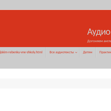
Аудио
Догоняем англ
ijskim-rebenku-vne-shkoly.html
Все аудиотексты
Детям
Практи