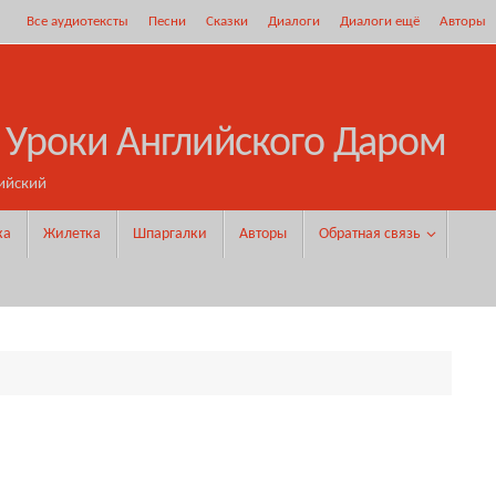
Все аудиотексты
Песни
Сказки
Диалоги
Диалоги ещё
Авторы
 Уроки Английского Даром
ийский
ка
Жилетка
Шпаргалки
Авторы
Обратная связь