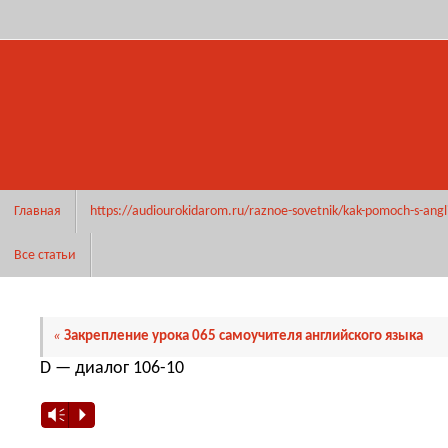
Перейти
к
содержимому
Перейти
Главная
https://audiourokidarom.ru/raznoe-sovetnik/kak-pomoch-s-angl
к
содержимому
Все статьи
«
Закрепление урока 065 самоучителя английского языка
D — диалог 106-10
Vm
P