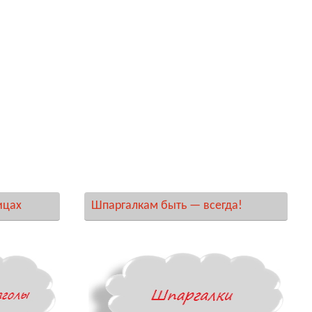
ицах
Шпаргалкам быть — всегда!