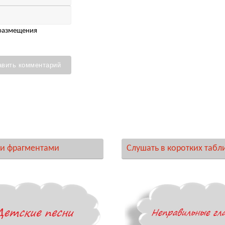
 размещения
и фрагментами
Слушать в коротких табл