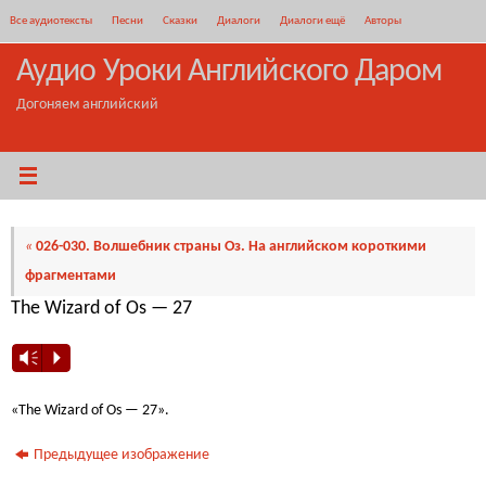
Перейти
Все аудиотексты
Песни
Сказки
Диалоги
Диалоги ещё
Авторы
к
содержимому
Аудио Уроки Английского Даром
Догоняем английский
«
026-030. Волшебник страны Оз. На английском короткими
фрагментами
The Wizard of Os — 27
Vm
P
«The Wizard of Os — 27».
Предыдущее изображение