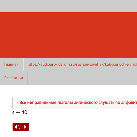
Перейти
к
содержимому
Перейти
Главная
https://audiourokidarom.ru/raznoe-sovetnik/kak-pomoch-s-angl
к
содержимому
Все статьи
«
Все неправильные глаголы английского слушать по алфавит
s — 10
Vm
P