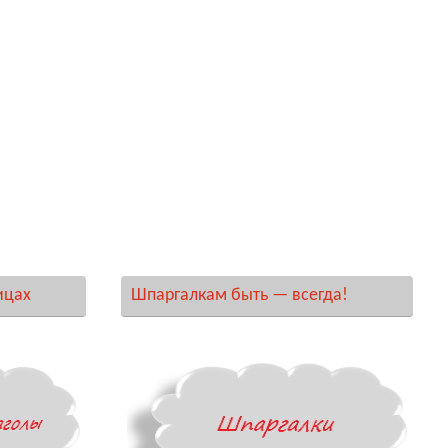
ицах
Шпаргалкам быть — всегда!