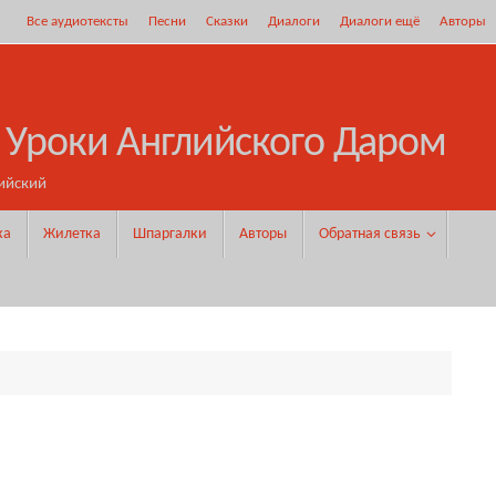
Все аудиотексты
Песни
Сказки
Диалоги
Диалоги ещё
Авторы
 Уроки Английского Даром
ийский
ка
Жилетка
Шпаргалки
Авторы
Обратная связь