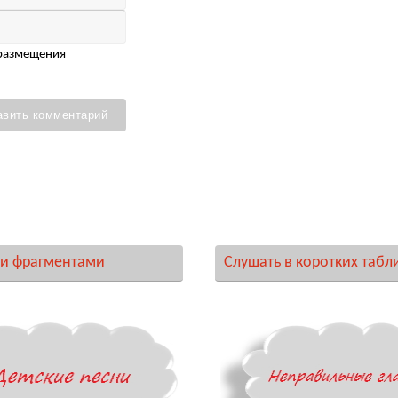
 размещения
и фрагментами
Слушать в коротких табл