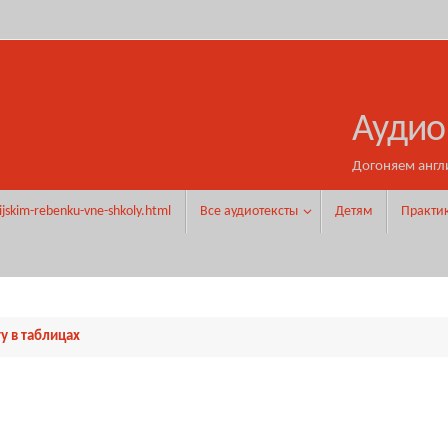
Аудио
Догоняем англ
ijskim-rebenku-vne-shkoly.html
Все аудиотексты
Детям
Практи
у в таблицах