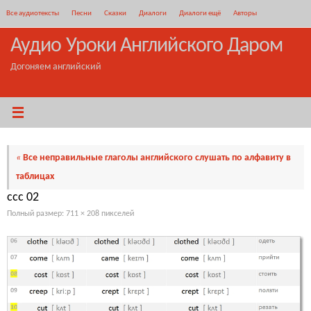
Перейти
Все аудиотексты
Песни
Сказки
Диалоги
Диалоги ещё
Авторы
к
содержимому
Аудио Уроки Английского Даром
Догоняем английский
«
Все неправильные глаголы английского слушать по алфавиту в
таблицах
ccc 02
Полный размер:
711 × 208
пикселей