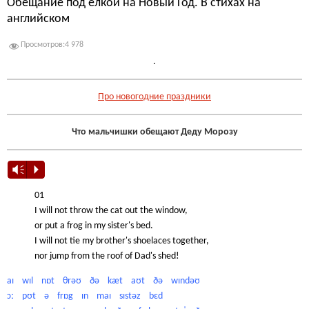
Обещание под елкой на Новый Год. В стихах на
английском
Просмотров:
4 978
.
Про новогодние праздники
Что мальчишки обещают Деду Морозу
Vm
P
01
I will not throw the cat out the window,
or put a frog in my sister's bed.
I will not tie my brother's shoelaces together,
nor jump from the roof of Dad's shed!
aɪ wɪl nɒt θrəʊ ðə kæt aʊt ðə wɪndəʊ
ɔː pʊt ə frɒg ɪn maɪ sɪstəz bɛd