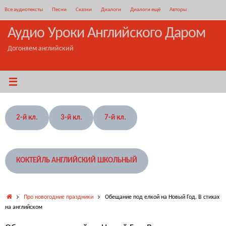
Перейти
Все аудиотексты
Песни
Сказки
Диалоги
Диалоги ещё
Авторы
к
содержимому
Аудио Уроки Английского Даром
Догоняем английский
2-й кл.
3-й кл.
7-й кл.
КОКТЕЙЛЬ АНГЛИЙСКИЙ ШКОЛЬНЫЙ
Главная
Про новогодние праздники
Обещание под елкой на Новый Год. В стихах
на английском