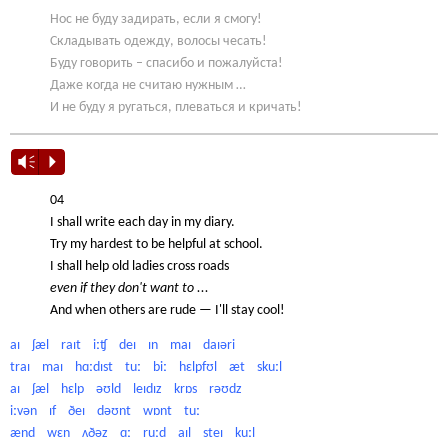
Нос не буду задирать, если я смогу!
Складывать одежду, волосы чесать!
Буду говорить – спасибо и пожалуйста!
Даже когда не считаю нужным …
И не буду я ругаться, плеваться и кричать!
Vm
P
04
I shall write each day in my diary.
Try my hardest to be helpful at school.
I shall help old ladies cross roads
even if they don't want to ...
And when others are rude — I'll stay cool!
aɪ ʃæl raɪt iːʧ deɪ ɪn maɪ daɪəri
traɪ maɪ hɑːdɪst tuː biː hɛlpfʊl æt skuːl
aɪ ʃæl hɛlp əʊld leɪdɪz krɒs rəʊdz
iːvən ɪf ðeɪ dəʊnt wɒnt tuː
ænd wɛn ʌðəz ɑː ruːd aɪl steɪ kuːl