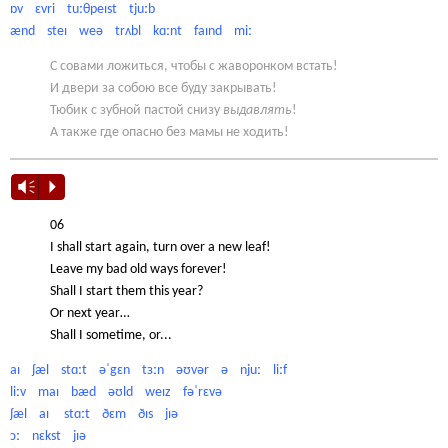
ɒv ɛvri tuːθpeɪst tjuːb
ænd steɪ weə trʌbl kɑːnt faɪnd miː
С совами ложиться, чтобы с жаворонком встать!
И двери за собою все буду закрывать!
Тюбик с зубной пастой снизу
выдавлять
!
А также где опасно без мамы не ходить!
Vm
P
06
I shall start again, turn over a new leaf!
Leave my bad old ways forever!
Shall I start them this year?
Or next year…
Shall I sometime, or...
aɪ ʃæl stɑːt əˈgɛn tɜːn əʊvər ə njuː liːf
liːv maɪ bæd əʊld weɪz fəˈrɛvə
ʃæl aɪ stɑːt ðɛm ðɪs jɪə
ɔː nɛkst jɪə