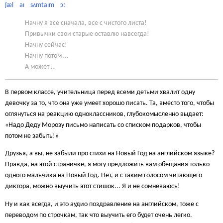
ʃæl aɪ sʌmtaɪm ɔː
Начну я все сначала, все с чистого листа!
Привычки свои старые оставлю навсегда!
Начну сейчас!
Начну потом …
А может …
В первом классе, учительница перед всеми детьми хвалит одну
девочку за то, что она уже умеет хорошо писать. Та, вместо того, чтобы
оглянуться на реакцию одноклассников, глубокомысленно выдает:
«Надо Деду Морозу письмо написать со списком подарков, чтобы
потом не забыть!»
Друзья, а вы, не забыли про стихи на Новый Год на английском языке?
Правда, на этой страничке, я могу предложить вам обещания только
одного мальчика на Новый Год. Нет, и с таким голосом читающего
диктора, можно выучить этот стишок... Я и не сомневаюсь!
Ну и как всегда, и это аудио поздравление на английском, тоже с
переводом по строчкам, так что выучить его будет очень легко.