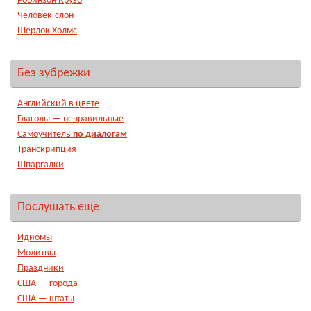
Робинзон Крузо
Человек-слон
Шерлок Холмс
Без зубрежки
Английский в цвете
Глаголы — неправильные
Самоучитель
по диалогам
Транскрипция
Шпаргалки
Послушать еще
Идиомы
Молитвы
Праздники
США — города
США — штаты