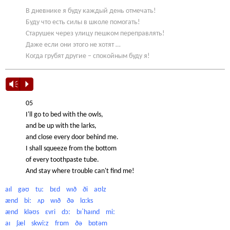
В дневнике я буду каждый день отмечать!
Буду что есть силы в школе помогать!
Старушек через улицу пешком переправлять!
Даже если они этого не хотят …
Когда грубят другие – спокойным буду я!
Vm
P
05
I'll go to bed with the owls,
and be up with the larks,
and close every door behind me.
I shall squeeze from the bottom
of every toothpaste tube.
And stay where trouble can't find me!
aɪl gəʊ tuː bɛd wɪð ði aʊlz
ænd biː ʌp wɪð ðə lɑːks
ænd kləʊs ɛvri dɔː bɪˈhaɪnd miː
aɪ ʃæl skwiːz frɒm ðə bɒtəm