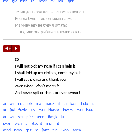
nɔː gɪv hɜːr ɛni mɔːr ɒv maɪ ʧiːk
Тетин день рожденья вспомню точно я!
Всегда будет чистой комната моя!
Мамину еду не буду я ругать:
— Ах, мне эти рыбные палочки опять!
Vm
P
03
I will not pick my nose if I can help it.
I shall fold up my clothes, comb my hair.
I will say please and thank you
even when I don't mean it ...
And never spit or shout or even swear!
aɪ wɪl nɒt pɪk maɪ nəʊz ɪf aɪ kæn hɛlp ɪt
aɪ ʃæl fəʊld ʌp maɪ kləʊðz kəʊm maɪ heə
aɪ wɪl seɪ pliːz ænd θæŋk ju
iːvən wɛn aɪ dəʊnt miːn ɪt
ænd nɛvə spɪt ɔː ʃaʊt ɔːr iːvən sweə