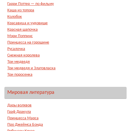
Гарри Поттер — по фильму
Каша из топора
Колобок
Красавица и чудовище
Красная шапочка
Мэри Поппинс
Принцесса на горошине
Русалочка
Снежная королева
Три медведя
Три медведя и Златовласка
Три поросенка
Мировая литература
Дары волхвов
Граф Дракула
Принцесса Марса
Про Джеймса Бонда