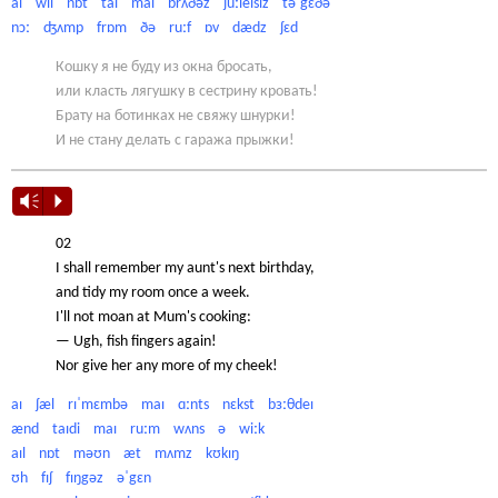
aɪ wɪl nɒt taɪ maɪ brʌðəz ʃuːleɪsɪz təˈgɛðə
nɔː ʤʌmp frɒm ðə ruːf ɒv dædz ʃɛd
Кошку я не буду из окна бросать,
или класть лягушку в сестрину кровать!
Брату на ботинках не свяжу шнурки!
И не стану делать с гаража прыжки!
Vm
P
02
I shall remember my aunt's next birthday,
and tidy my room once a week.
I'll not moan at Mum's cooking:
— Ugh, fish fingers again!
Nor give her any more of my cheek!
aɪ ʃæl rɪˈmɛmbə maɪ ɑːnts nɛkst bɜːθdeɪ
ænd taɪdi maɪ ruːm wʌns ə wiːk
aɪl nɒt məʊn æt mʌmz kʊkɪŋ
ʊh fɪʃ fɪŋgəz əˈgɛn