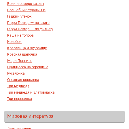
Волк и семеро козлят
Волшебник страны Оз
Гадкий утенок
Гарри Поттер — по книге
Гарри Поттер — по фильму
Каша из топора
Колобок
Красавица и чудовище
Красная шапочка
Мэри Поппинс
Принцесса на горошине
Русалочка
Снежная королева
Три медведя
Три медведя и Златовласка
Три поросенка
Мировая литература