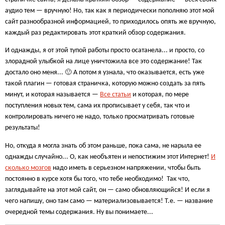
аудио тем — вручную! Но, так как я периодически пополняю этот мой
сайт разнообразной информацией, то приходилось опять же вручную,
каждый раз редактировать этот краткий обзор содержания.
И однажды, я от этой тупой работы просто осатанела... и просто, со
злорадной улыбкой на лице уничтожила все это содержание! Так
достало оно меня... 🙂 А потом я узнала, что оказывается, есть уже
такой плагин — готовая страничка, которую можно создать за пять
минут, и которая называется —
Все статьи
и которая, по мере
поступления новых тем, сама их прописывает у себя, так что и
контролировать ничего не надо, только просматривать готовые
результаты!
Но, откуда я могла знать об этом раньше, пока сама, не нарыла ее
однажды случайно... О, как необъятен и непостижим этот Интернет!
И
сколько мозгов
надо иметь в серьезном напряжении, чтобы быть
постоянно в курсе хотя бы того, что тебе необходимо! Так что,
заглядывайте на этот мой сайт, он — само обновляющийся! И если я
чего напишу, оно там само — материализовывается! Т.е. — название
очередной темы содержания. Ну вы понимаете...