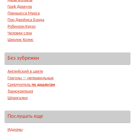
Дары волхвов
Граф Дракула
Принцесса Марса
Про Джеймса Бонда
Робинзон Крузо
Человек-слон
Шерлок Холмс
Без зубрежки
Английский в цвете
Глаголы — неправильные
Самоучитель
по диалогам
Транскрипция
Шпаргалки
Послушать еще
Идиомы