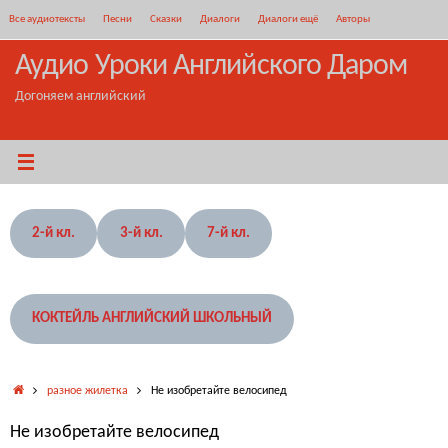
Перейти
Все аудиотексты
Песни
Сказки
Диалоги
Диалоги ещё
Авторы
к
содержимому
Аудио Уроки Английского Даром
Догоняем английский
2-й кл.
3-й кл.
7-й кл.
КОКТЕЙЛЬ АНГЛИЙСКИЙ ШКОЛЬНЫЙ
Главная
разное жилетка
Не изобретайте велосипед
Не изобретайте велосипед