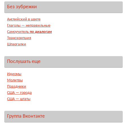
Без зубрежки
Английский в цвете
Глаголы — неправильные
Самоучитель
по диалогам
Транскрипция
Шпаргалки
Послушать еще
Идиомы
Молитвы
Праздники
США — города
США — штаты
Группа Вконтакте