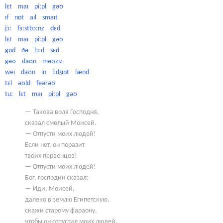
lɛt maɪ piːpl gəʊ
ɪf nɒt aɪl smaɪt
jɔː fɜːstbɔːnz dɛd
lɛt maɪ piːpl gəʊ
gɒd ðə lɔːd sɛd
gəʊ daʊn məʊzɪz
weɪ daʊn ɪn iːʤɪpt lænd
tɛl əʊld feərəʊ
tuː lɛt maɪ piːpl gəʊ
— Такова воля Господня,
сказал смелый Моисей.
— Отпусти моих людей!
Если нет, он поразит
твоих первенцев!
— Отпусти моих людей!
Бог, господин сказал:
— Иди, Моисей,
далеко в землю Египетскую,
скажи старому фараону,
чтобы он отпустил моих людей.