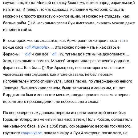
случае, это, когда Моисей по гласу Божьему, вывел народ израильский
из Египта. И теперь, то что однажды исполнил Армстронг, слушать
можно как просто джазовую композицию. И можно не страдать, как
беглые рабы. ))) И несколько песен Луи Амстронга, скачать можно даже
и с моего сайта.
В некоторых местах слышатся, как Армстронг четко произносит «
s
» в
конце слов «
all Pharaohs
»…. Это можно принимать и как старые
фараоны —
old
и как все –
all
. Ну, тут мы до истины не докопаемся….
Хотя, насколько я помню, Моисей испрашивал разрешения у одного
фараона…. Как бы…. ))) Луи Армстронг, песни которого мы с таким
удовольствием слушаем, как я уже сказала, не был первым
исполнителем этого спиричуэла. Слова песни, по утверждению некого
Локвуда, бывшего капелланом, были записаны именно им, и штат
Вирджиния был именно тем местом, откуда произошла самая первая
версия этого произведения, не побоюсь этого слова!
По непроверенным данным, первым исполнителем этой песни был
Гораций Уотерс, знаменитый пианист. Затем, Поль Робсон, обладатель
уникального баса, а уж в 1958 году, сокращенную версию тоскливого,
грустного
спиричуэла
, показал миру и Луи Армстронг, после чего, не