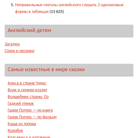
Неправильные глаголы английского слушать 2 одинаковые
формы в таблицах
(13 625)
Английский детям
Загадки
Стихи и песенки
Самые известные в мире сказки
Алиса в стране Чудес
Волк и семеро козлят
Волшебник страны Оз
Гадкий утенок
Гарри Поттер — по книге
Гарри Поттер — по фильму
Каша из топора
Колобок
Красавица и чудовище