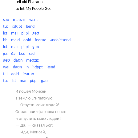
tell old Pharaoh
to let My People Go.
səʊ məʊzɪz wɛnt
tuː iːʤɪpt lænd
lɛt maɪ piːpl gəʊ
hiː meɪd əʊld feərəʊ ʌndəˈstænd
lɛt maɪ piːpl gəʊ
jɛs ðə lɔːd sɛd
gəʊ daʊn məʊzɪz
weɪ daʊn ɪn iːʤɪpt lænd
tɛl əʊld feərəʊ
tuː lɛt maɪ piːpl gəʊ
И пошел Моисей
в землю Египетскую.
— Отпусти моих людей!
Он заставил фараона понять
и отпустить моих людей!
— Да, — сказал Бог:
— Иди, Моисей,