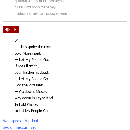
далеко в землю Египетскую,
скажи старому фараону,
чтобы он отпустил моих людей
Vm
P
04
— Thus spoke the Lord
bold Moses said.
— Let My People Go.
If not I'll smite,
your firstborn's dead.
— Let My People Go.
God the lord said:
— Go down, Moses,
way down in Egypt land.
Tell old Pharaoh
to Let My People Go.
ðʌs spəʊk ðə lɔːd
bəʊld məʊzɪz sɛd