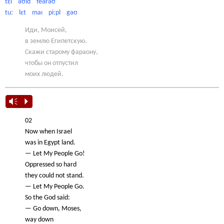
tɛl əʊld feərəʊ
tuː lɛt maɪ piːpl gəʊ
Иди, Моисей,
в землю Египетскую.
Скажи старому фараону,
чтобы он отпустил
моих людей.
Vm
P
02
Now when Israel
was in Egypt land.
— Let My People Go!
Oppressed so hard
they could not stand.
— Let My People Go.
So the God said:
— Go down, Moses,
way down