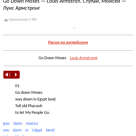
Go Down Moses — Louis Armstron. Ступай, Моисей —
Луис Армстронг
Просмотров:
2 985
.
Песни на английском
Go Down Moses
Louis Armstrong
Vm
P
01
Go down Moses
way down in Egypt land.
Tell old Pharaoh
to let My People Go.
gəʊ daʊn məʊzɪz
weɪ daʊn ɪn iːʤɪpt lænd