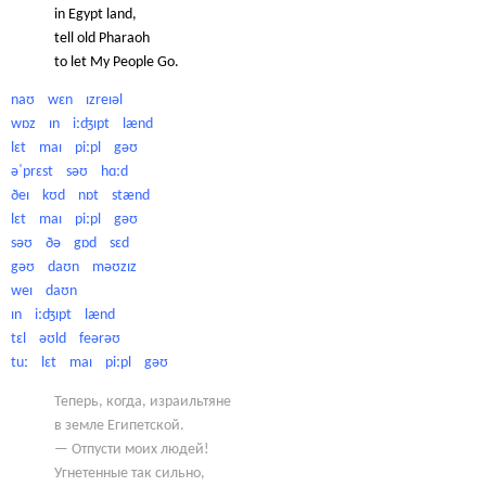
in Egypt land,
tell old Pharaoh
to let My People Go.
naʊ wɛn ɪzreɪəl
wɒz ɪn iːʤɪpt lænd
lɛt maɪ piːpl gəʊ
əˈprɛst səʊ hɑːd
ðeɪ kʊd nɒt stænd
lɛt maɪ piːpl gəʊ
səʊ ðə gɒd sɛd
gəʊ daʊn məʊzɪz
weɪ daʊn
ɪn iːʤɪpt lænd
tɛl əʊld feərəʊ
tuː lɛt maɪ piːpl gəʊ
Теперь, когда, израильтяне
в земле Египетской.
— Отпусти моих людей!
Угнетенные так сильно,