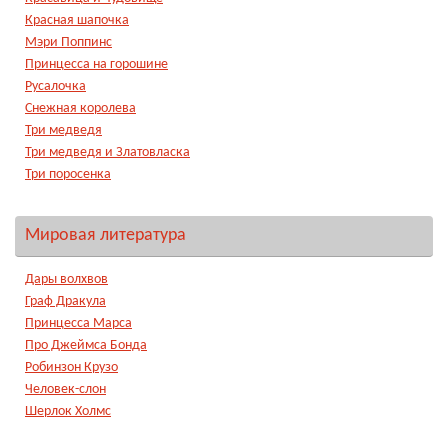
Красная шапочка
Мэри Поппинс
Принцесса на горошине
Русалочка
Снежная королева
Три медведя
Три медведя и Златовласка
Три поросенка
Мировая литература
Дары волхвов
Граф Дракула
Принцесса Марса
Про Джеймса Бонда
Робинзон Крузо
Человек-слон
Шерлок Холмс