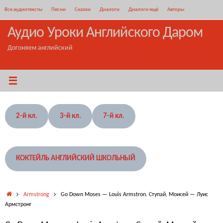
Перейти
Все аудиотексты
Песни
Сказки
Диалоги
Диалоги ещё
Авторы
к
содержимому
Аудио Уроки Английского Даром
Догоняем английский
2-й кл.
3-й кл.
7-й кл.
КОКТЕЙЛЬ АНГЛИЙСКИЙ ШКОЛЬНЫЙ
Главная
Armstrong
Go Down Moses — Louis Armstron. Ступай, Моисей — Луис
Армстронг