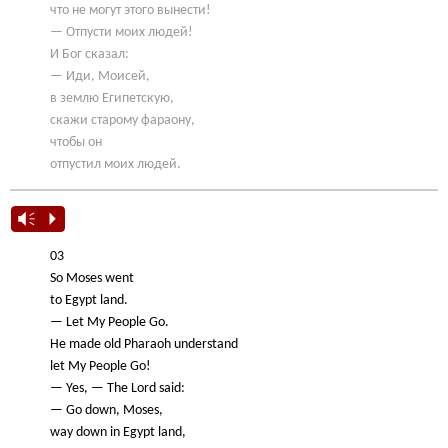
что не могут этого вынести!
— Отпусти моих людей!
И Бог сказал:
— Иди, Моисей,
в землю Египетскую,
скажи старому фараону,
чтобы он
отпустил моих людей.
Vm
P
03
So Moses went
to Egypt land.
— Let My People Go.
He made old Pharaoh understand
let My People Go!
— Yes, — The Lord said:
— Go down, Moses,
way down in Egypt land,