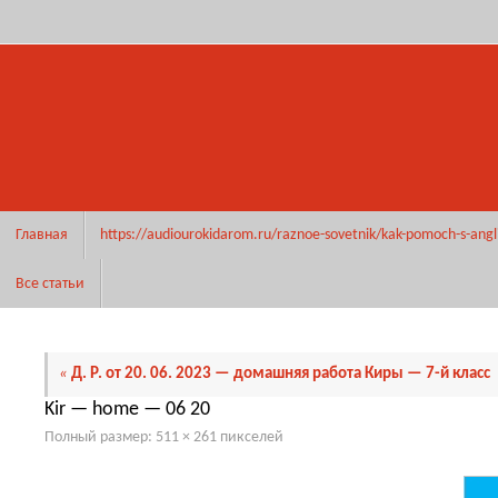
Перейти
к
содержимому
Перейти
Главная
https://audiourokidarom.ru/raznoe-sovetnik/kak-pomoch-s-angl
к
содержимому
Все статьи
«
Д. Р. от 20. 06. 2023 — домашняя работа Киры — 7-й класс
Kir — home — 06 20
Полный размер:
511 × 261
пикселей