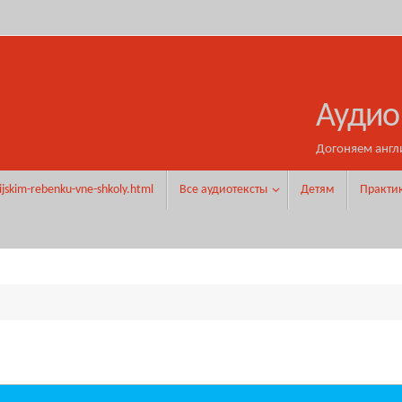
Аудио
Догоняем англ
ijskim-rebenku-vne-shkoly.html
Все аудиотексты
Детям
Практи