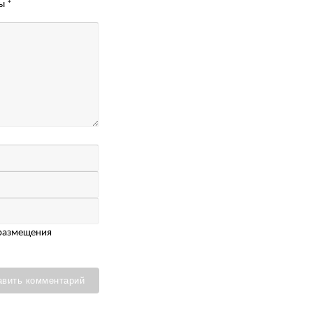
ны
*
 размещения