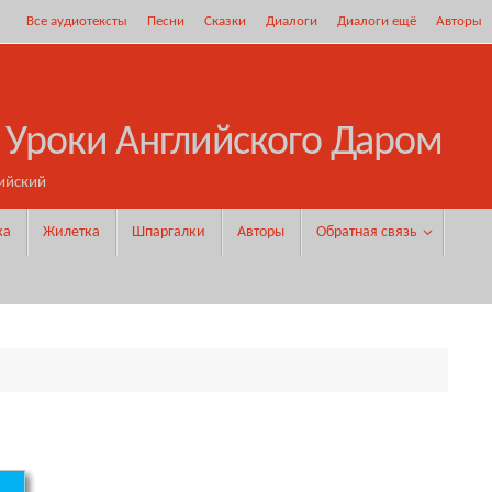
Все аудиотексты
Песни
Сказки
Диалоги
Диалоги ещё
Авторы
 Уроки Английского Даром
ийский
ка
Жилетка
Шпаргалки
Авторы
Обратная связь